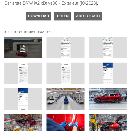
Der erste BMW iX2 xDrive30 - Exterieur (10/2023).
DOWNLOAD
TEILEN
ADD TO CART
U10
·
F39
·
BMW i
·
iX2
·
X2