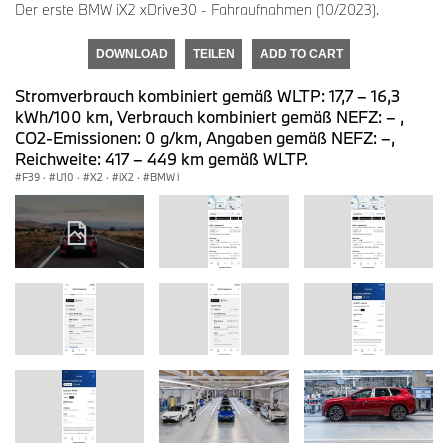
Der erste BMW iX2 xDrive30 - Fahraufnahmen (10/2023).
DOWNLOAD
TEILEN
ADD TO CART
Stromverbrauch kombiniert gemäß WLTP: 17,7 – 16,3
kWh/100 km, Verbrauch kombiniert gemäß NEFZ: – ,
CO2-Emissionen: 0 g/km, Angaben gemäß NEFZ: –,
Reichweite: 417 – 449 km gemäß WLTP.
F39
·
U10
·
X2
·
iX2
·
BMW i