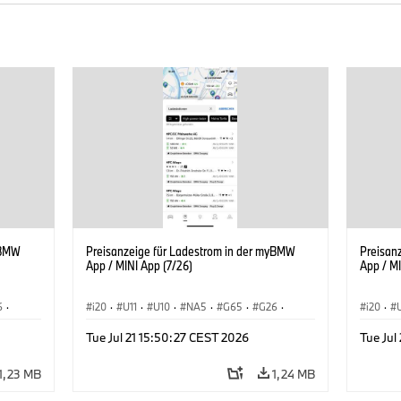
yBMW
Preisanzeige für Ladestrom in der myBMW
Preisan
App / MINI App (7/26)
App / MI
6
·
i20
·
U11
·
U10
·
NA5
·
G65
·
G26
·
i20
·
ie
·
G70 LCI
·
Elektrifizierung
·
Technologie
·
G70 LC
Tue Jul 21 15:50:27 CEST 2026
Tue Jul
iX1
·
BMW ConnectedDrive
·
iX
·
BMW i
·
iX1
·
BMW Co
iX2
·
iX3
·
iX5
·
i4
iX2
·
1,23 MB
1,24 MB