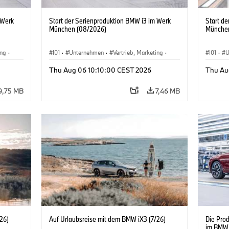
 Werk
Start der Serienproduktion BMW i3 im Werk
Start d
München (08/2026)
Münche
ing
·
I01
·
Unternehmen
·
Vertrieb, Marketing
·
I01
·
U
BMW i
Produktionswerke
·
Standorte
·
i3
·
BMW i
Produk
Thu Aug 06 10:10:00 CEST 2026
Thu Au
9,75 MB
7,46 MB
26)
Auf Urlaubsreise mit dem BMW iX3 (7/26)
Die Pro
im BMW 