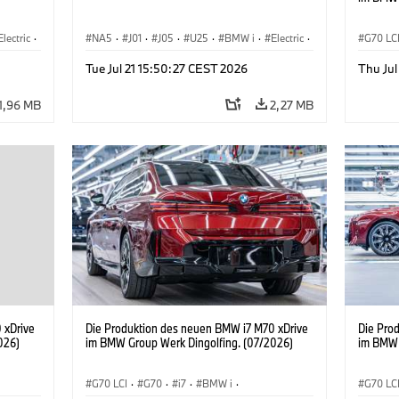
Electric
·
NA5
·
J01
·
J05
·
U25
·
BMW i
·
Electric
·
G70 LC
3
·
Aceman
·
Countryman
·
Cooper
·
iX3
·
BMW M 
Tue Jul 21 15:50:27 CEST 2026
Thu Jul
Elektrifizierung
·
Technologie
Produk
1,96 MB
2,27 MB
 xDrive
Die Produktion des neuen BMW i7 M70 xDrive
Die Pro
026)
im BMW Group Werk Dingolfing. (07/2026)
im BMW 
G70 LCI
·
G70
·
i7
·
BMW i
·
G70 LC