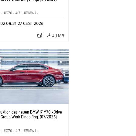
I
·
G70
·
i7
·
BMW i
·
Automobile
·
i7 M70
·
 02 09:31:27 CEST 2026
tionswerke
·
Standorte
4,1 MB
duktion des neuen BMW i7 M70 xDrive
Group Werk Dingolfing. (07/2026)
I
·
G70
·
i7
·
BMW i
·