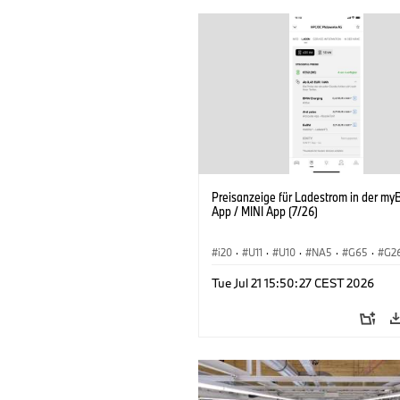
Preisanzeige für Ladestrom in der m
App / MINI App (7/26)
i20
·
U11
·
U10
·
NA5
·
G65
·
G2
G70 LCI
·
Elektrifizierung
·
Technolog
Tue Jul 21 15:50:27 CEST 2026
BMW ConnectedDrive
·
iX
·
BMW i
·
iX2
·
iX3
·
iX5
·
i4