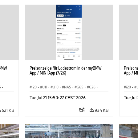
yBMW
Preisanzeige für Ladestrom in der myBMW
Preisan
App / MINI App (7/26)
App / MI
6
·
i20
·
U11
·
U10
·
NA5
·
G65
·
G26
·
i20
·
ie
·
G70 LCI
·
Elektrifizierung
·
Technologie
·
G70 LC
Tue Jul 21 15:50:27 CEST 2026
Tue Jul
iX1
·
BMW ConnectedDrive
·
iX
·
BMW i
·
iX1
·
BMW Co
iX2
·
iX3
·
iX5
·
i4
iX2
·
621 KB
934 KB