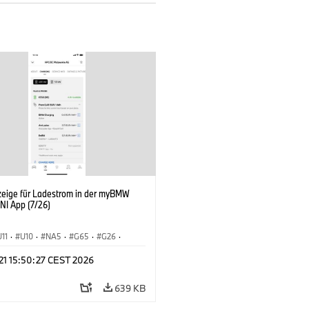
zeige für Ladestrom in der myBMW
NI App (7/26)
U11
·
U10
·
NA5
·
G65
·
G26
·
I
·
Elektrifizierung
·
Technologie
·
 21 15:50:27 CEST 2026
nnectedDrive
·
iX
·
BMW i
·
iX1
·
iX3
·
iX5
·
i4
639 KB