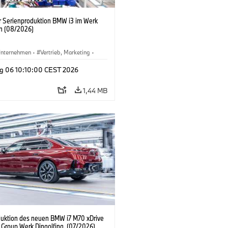
er Serienproduktion BMW i3 im Werk
n (08/2026)
nternehmen
·
Vertrieb, Marketing
·
tionswerke
·
Standorte
·
i3
·
BMW i
g 06 10:10:00 CEST 2026
1,44 MB
duktion des neuen BMW i7 M70 xDrive
Group Werk Dingolfing. (07/2026)