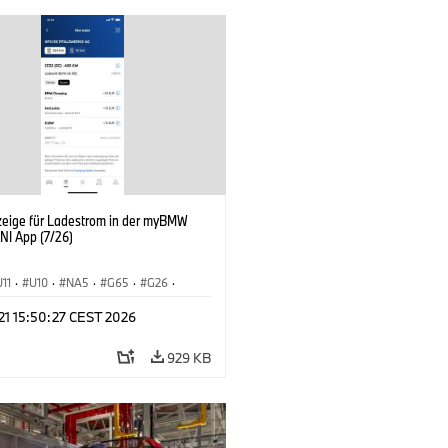
zeige für Ladestrom in der myBMW
NI App (7/26)
U11
·
U10
·
NA5
·
G65
·
G26
·
I
·
Elektrifizierung
·
Technologie
·
 21 15:50:27 CEST 2026
nnectedDrive
·
iX
·
BMW i
·
iX1
·
iX3
·
iX5
·
i4
929 KB