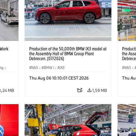
 Werk
Production of the 50,000th BMW iX3 model at
Product
the Assembly Hall of BMW Group Plant
the Ass
Debrecen. (07/2026)
Debrece
ing
·
NA5
·
BMW i
·
iX3
NA5
·
BMW i
Thu Aug 06 10:10:01 CEST 2026
Thu Au
8,24 MB
1,59 MB