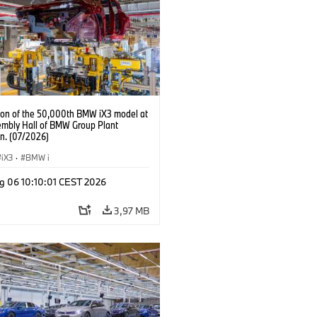
ion of the 50,000th BMW iX3 model at
embly Hall of BMW Group Plant
n. (07/2026)
iX3
·
BMW i
g 06 10:10:01 CEST 2026
3,97 MB