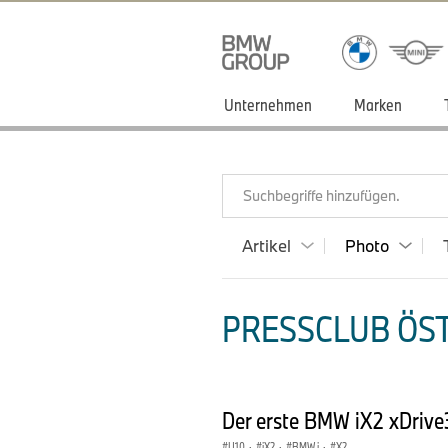
Unternehmen
Marken
Suchbegriffe hinzufügen.
Artikel
Photo
PRESSCLUB ÖST
Der erste BMW iX2 xDrive
U10
·
iX2
·
BMW i
·
X2