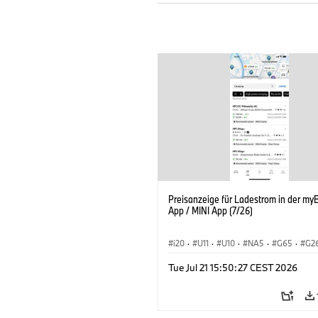
Preisanzeige für Ladestrom in der m
App / MINI App (7/26)
i20
·
U11
·
U10
·
NA5
·
G65
·
G2
G70 LCI
·
Elektrifizierung
·
Technolog
Tue Jul 21 15:50:27 CEST 2026
BMW ConnectedDrive
·
iX
·
BMW i
·
iX2
·
iX3
·
iX5
·
i4