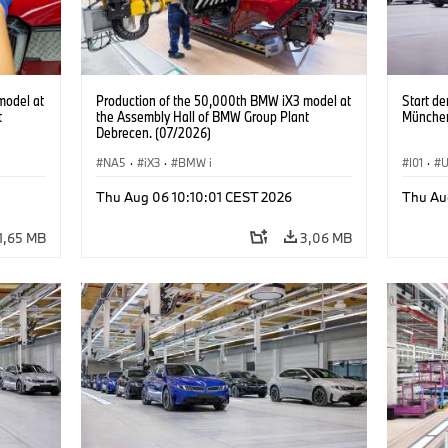
model at
Production of the 50,000th BMW iX3 model at
Start d
t
the Assembly Hall of BMW Group Plant
Münche
Debrecen. (07/2026)
NA5
·
iX3
·
BMW i
I01
·
U
Produk
Thu Aug 06 10:10:01 CEST 2026
Thu Au
1,65 MB
3,06 MB