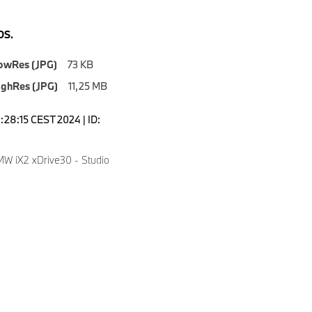
S.
owRes (JPG)
73 KB
ighRes (JPG)
11,25 MB
1:28:15 CEST 2024 | ID:
MW iX2 xDrive30 - Studio