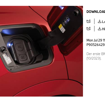
DOWNLOAD
L
H
Mon Jul 29 1
P90526429
Der erste B
(10/2023).