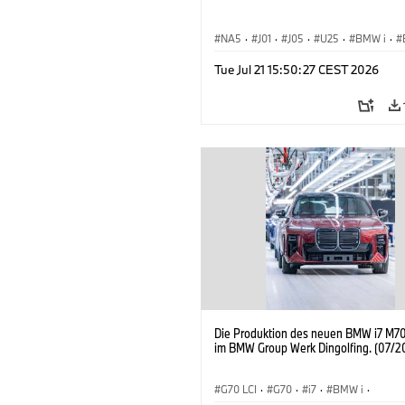
NA5
·
J01
·
J05
·
U25
·
BMW i
·
Aceman
·
Countryman
·
Cooper
·
iX
Tue Jul 21 15:50:27 CEST 2026
Elektrifizierung
·
Technologie
Die Produktion des neuen BMW i7 M70
im BMW Group Werk Dingolfing. (07/2
G70 LCI
·
G70
·
i7
·
BMW i
·