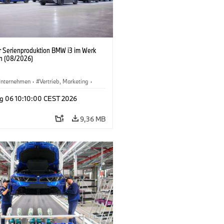
er Serienproduktion BMW i3 im Werk
n (08/2026)
nternehmen
·
Vertrieb, Marketing
·
tionswerke
·
Standorte
·
i3
·
BMW i
g 06 10:10:00 CEST 2026
9,36 MB