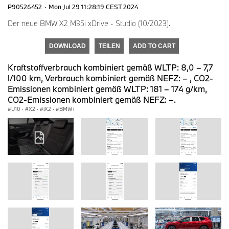
P90526452
·
Mon Jul 29 11:28:19 CEST 2024
Der neue BMW X2 M35i xDrive - Studio (10/2023).
DOWNLOAD
TEILEN
ADD TO CART
Kraftstoffverbrauch kombiniert gemäß WLTP: 8,0 – 7,7
l/100 km, Verbrauch kombiniert gemäß NEFZ: – , CO2-
Emissionen kombiniert gemäß WLTP: 181 – 174 g/km,
CO2-Emissionen kombiniert gemäß NEFZ: –.
U10
·
X2
·
iX2
·
BMW i