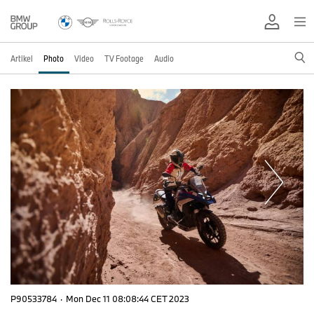
Artikel
Photo
Video
TV Footage
Audio
P90533784
·
Mon Dec 11 08:08:44 CET 2023