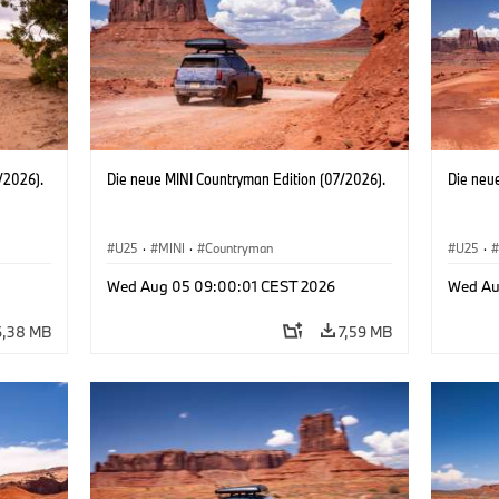
/2026).
Die neue MINI Countryman Edition (07/2026).
Die neu
U25
·
MINI
·
Countryman
U25
·
Wed Aug 05 09:00:01 CEST 2026
Wed Au
6,38 MB
7,59 MB