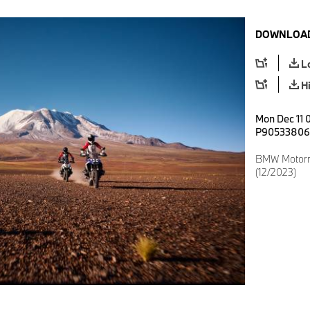
DOWNLOAD
L
H
Mon Dec 11 
P90533806
BMW Motorra
(12/2023)