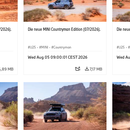
/2026).
Die neue MINI Countryman Edition (07/2026).
Die neu
U25
·
MINI
·
Countryman
U25
·
Wed Aug 05 09:00:01 CEST 2026
Wed Au
6,89 MB
7,17 MB