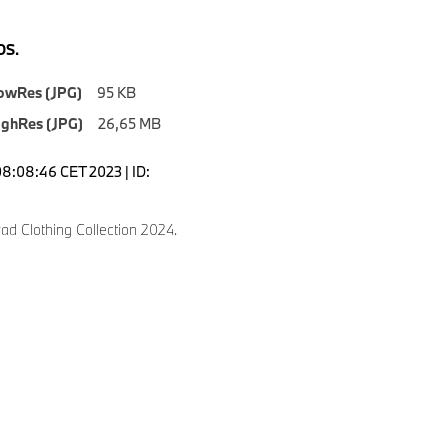
S.
owRes (JPG)
95 KB
ighRes (JPG)
26,65 MB
08:08:46 CET 2023 | ID:
d Clothing Collection 2024.