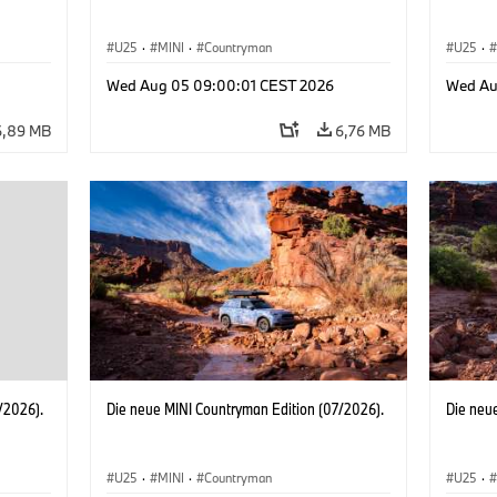
U25
·
MINI
·
Countryman
U25
·
Wed Aug 05 09:00:01 CEST 2026
Wed Au
6,89 MB
6,76 MB
/2026).
Die neue MINI Countryman Edition (07/2026).
Die neu
U25
·
MINI
·
Countryman
U25
·