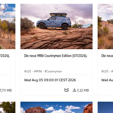
/2026).
Die neue MINI Countryman Edition (07/2026).
Die neu
U25
·
MINI
·
Countryman
U25
·
Wed Aug 05 09:00:01 CEST 2026
Wed Au
7,73 MB
7,22 MB