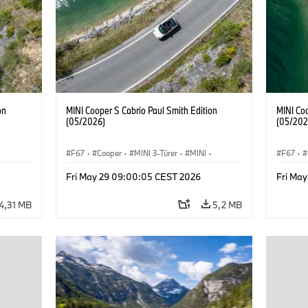
on
MINI Cooper S Cabrio Paul Smith Edition
MINI Coo
(05/2026)
(05/202
F67
·
Cooper
·
MINI 3-Türer
·
MINI
·
F67
·
Cooper Convertible
Cooper 
Fri May 29 09:00:05 CEST 2026
Fri Ma
4,31 MB
5,2 MB