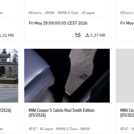
er
Electric
·
MINI
·
MINI 3-Türer
·
Cooper
Electric
Fri May 29 09:00:05 CEST 2026
Fri Ma
4,32 MB
5,37 MB
1/2026)
MINI Cooper S Cabrio Paul Smith Edition
MINI Coo
(05/2026)
(05/202
er
F67
·
Cooper
·
MINI 3-Türer
·
MINI
·
F67
·