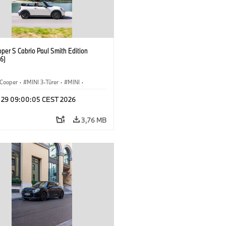
per S Cabrio Paul Smith Edition
6)
Cooper
·
MINI 3-Türer
·
MINI
·
Convertible
y 29 09:00:05 CEST 2026
3,76 MB