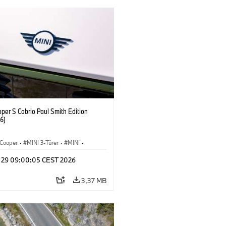
per S Cabrio Paul Smith Edition
6)
Cooper
·
MINI 3-Türer
·
MINI
·
Convertible
y 29 09:00:05 CEST 2026
3,37 MB