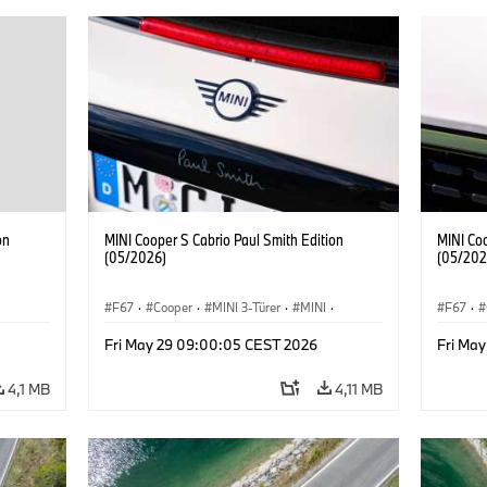
on
MINI Cooper S Cabrio Paul Smith Edition
MINI Coo
(05/2026)
(05/202
F67
·
Cooper
·
MINI 3-Türer
·
MINI
·
F67
·
Cooper Convertible
Cooper 
Fri May 29 09:00:05 CEST 2026
Fri Ma
4,1 MB
4,11 MB