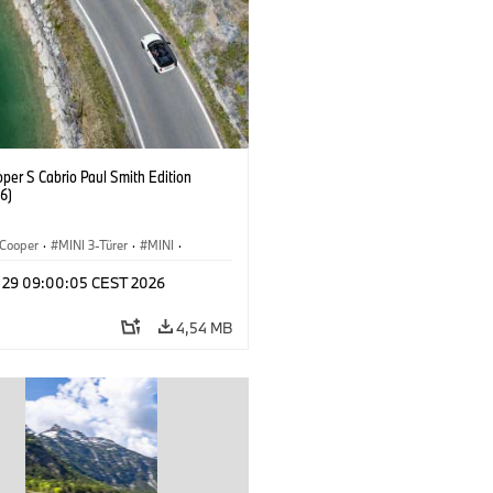
per S Cabrio Paul Smith Edition
6)
Cooper
·
MINI 3-Türer
·
MINI
·
Convertible
y 29 09:00:05 CEST 2026
4,54 MB