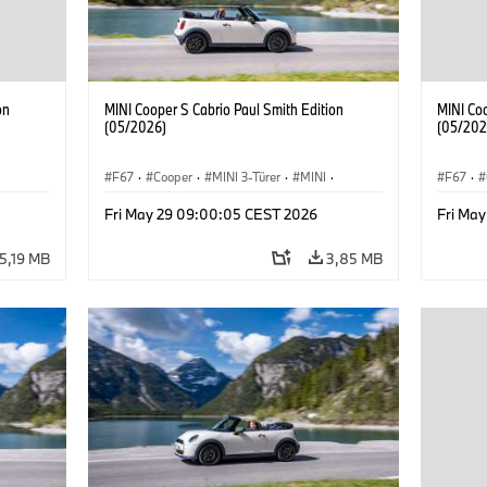
on
MINI Cooper S Cabrio Paul Smith Edition
MINI Coo
(05/2026)
(05/202
F67
·
Cooper
·
MINI 3-Türer
·
MINI
·
F67
·
Cooper Convertible
Cooper 
Fri May 29 09:00:05 CEST 2026
Fri Ma
5,19 MB
3,85 MB