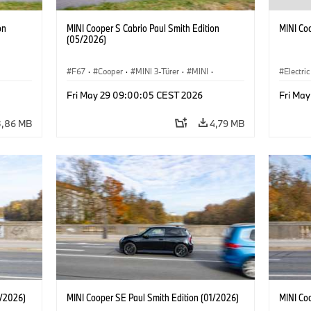
on
MINI Cooper S Cabrio Paul Smith Edition
MINI Co
(05/2026)
F67
·
Cooper
·
MINI 3-Türer
·
MINI
·
Electric
Cooper Convertible
Fri May 29 09:00:05 CEST 2026
Fri Ma
3,86 MB
4,79 MB
1/2026)
MINI Cooper SE Paul Smith Edition (01/2026)
MINI Co