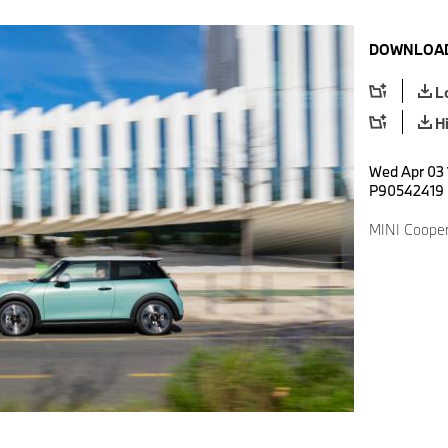
DOWNLOAD
L
H
Wed Apr 03 
P90542419
MINI Cooper