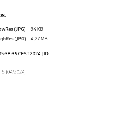
S.
owRes (JPG)
84 KB
ighRes (JPG)
4,27 MB
15:38:36 CEST 2024 | ID:
 S (04/2024)