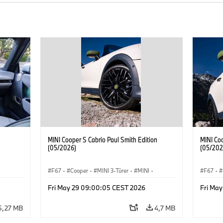
MINI Cooper S Cabrio Paul Smith Edition
MINI Coo
(05/2026)
(05/202
F67
·
Cooper
·
MINI 3-Türer
·
MINI
·
F67
·
Cooper Convertible
Cooper 
Fri May 29 09:00:05 CEST 2026
Fri Ma
5,27 MB
4,7 MB