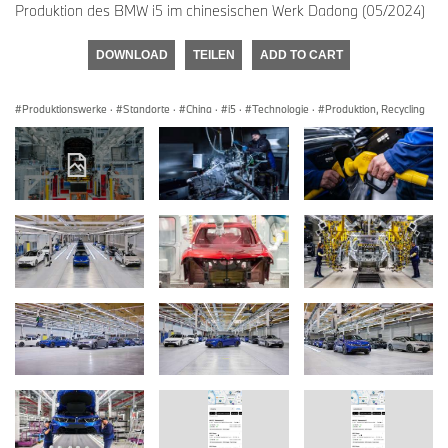
Produktion des BMW i5 im chinesischen Werk Dadong (05/2024)
DOWNLOAD
TEILEN
ADD TO CART
Produktionswerke
·
Standorte
·
China
·
i5
·
Technologie
·
Produktion, Recycling