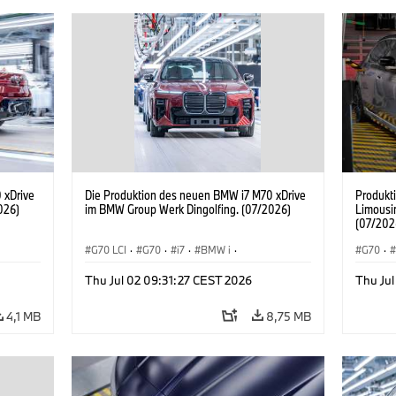
 xDrive
Die Produktion des neuen BMW i7 M70 xDrive
Produkt
026)
im BMW Group Werk Dingolfing. (07/2026)
Limousi
(07/202
G70 LCI
·
G70
·
i7
·
BMW i
·
G70
·
BMW M Automobile
·
i7 M70
·
BMW M 
Thu Jul 02 09:31:27 CEST 2026
Thu Jul
Produktionswerke
·
Standorte
BMW
4,1 MB
8,75 MB