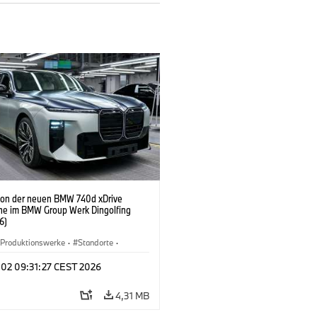
ion der neuen BMW 740d xDrive
ne im BMW Group Werk Dingolfing
6)
Produktionswerke
·
Standorte
·
Automobile
·
i7 M70
·
740d
·
7er
·
 02 09:31:27 CEST 2026
4,31 MB