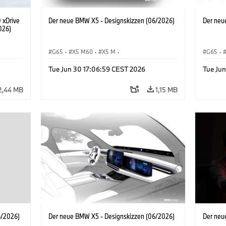
 xDrive
Der neue BMW X5 - Designskizzen (06/2026)
Der neu
026)
G65
·
X5 M60
·
X5 M
·
G65
·
BMW M Automobile
·
BMW M
·
BMW M 
Tue Jun 30 17:06:59 CEST 2026
Tue Ju
iX5 60 xDrive
·
iX5
·
iX5 Hydrogen
·
BMW
iX5 60 
·
X5
·
X5 40 xDrive
·
X5
·
2,44 MB
1,15 MB
6/2026)
Der neue BMW X5 - Designskizzen (06/2026)
Der neu