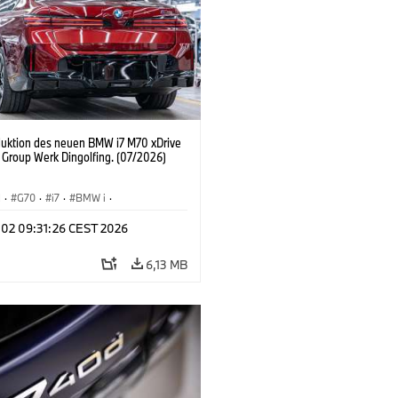
duktion des neuen BMW i7 M70 xDrive
Group Werk Dingolfing. (07/2026)
I
·
G70
·
i7
·
BMW i
·
Automobile
·
i7 M70
·
l 02 09:31:26 CEST 2026
tionswerke
·
Standorte
6,13 MB