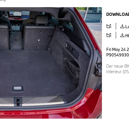
DOWNLOAD
L
H
Fri May 24 
P90549930
Der neue BM
Interieur (0