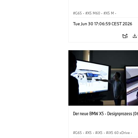
G65
·
X5 M60
·
X5 M
·
BMW M Automobile
·
BMW M
·
Tue Jun 30 17:06:59 CEST 2026
iX5 60 xDrive
·
iX5
·
iX5 Hydrogen
·
·
X5
·
X5 40 xDrive
Der neue BMW X5 - Designprozess (0
G65
·
X5
·
iX5
·
iX5 60 xDrive
·