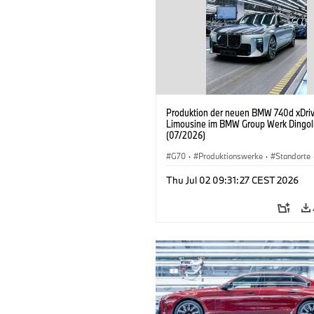
Produktion der neuen BMW 740d xDri
Limousine im BMW Group Werk Dingol
(07/2026)
G70
·
Produktionswerke
·
Standorte
BMW M Automobile
·
i7 M70
·
740d
Thu Jul 02 09:31:27 CEST 2026
BMW