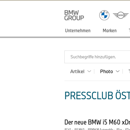
Unternehmen
Marken
Suchbegriffe hinzufügen.
Artikel
Photo
PRESSCLUB ÖST
Der neue BMW i5 M60 xDriv
G61
·
i5 M60
·
BMW M Automobile
·
5er
·
To