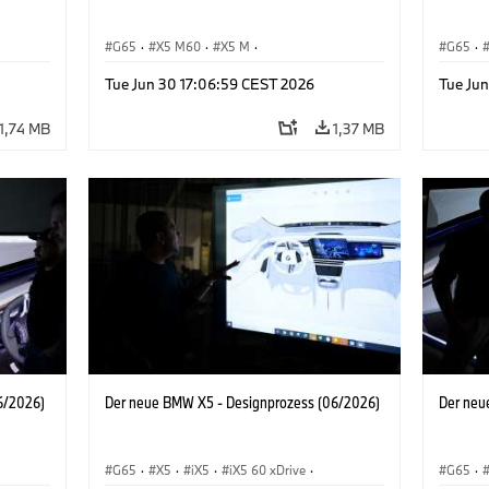
G65
·
X5 M60
·
X5 M
·
G65
·
BMW M Automobile
·
BMW M
·
iX5 Hy
Tue Jun 30 17:06:59 CEST 2026
Tue Ju
BMW
iX5 60 xDrive
·
iX5
·
iX5 Hydrogen
·
BMW
X5 40 
·
X5
·
X5 40 xDrive
X5 M6
1,74 MB
1,37 MB
6/2026)
Der neue BMW X5 - Designprozess (06/2026)
Der neu
G65
·
X5
·
iX5
·
iX5 60 xDrive
·
G65
·