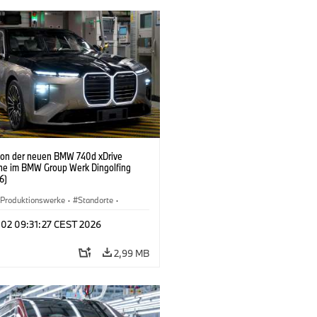
ion der neuen BMW 740d xDrive
ne im BMW Group Werk Dingolfing
6)
Produktionswerke
·
Standorte
·
Automobile
·
i7 M70
·
740d
·
7er
·
 02 09:31:27 CEST 2026
2,99 MB