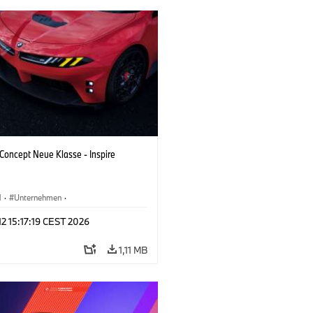
oncept Neue Klasse - Inspire
M
·
Unternehmen
·
tfahrzeuge & Design
·
BMW Design
 12 15:17:19 CEST 2026
1,11 MB