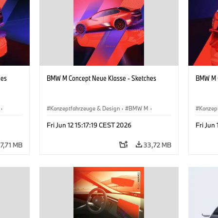
hes
BMW M Concept Neue Klasse - Sketches
BMW M C
·
Konzeptfahrzeuge & Design
·
BMW M
·
Konzep
BMW Design
·
Unternehmen
BMW D
Fri Jun 12 15:17:19 CEST 2026
Fri Jun
7,71 MB
33,72 MB