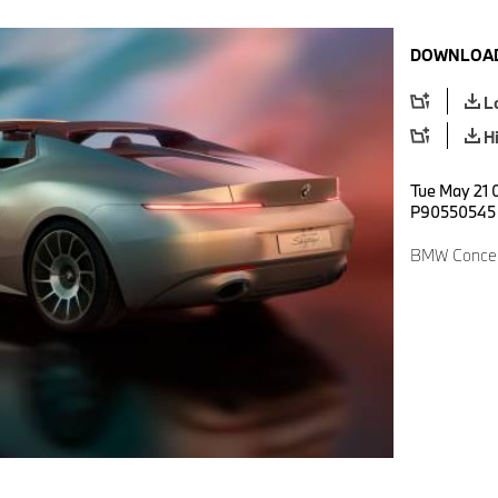
DOWNLOAD
L
H
Tue May 21 
P90550545
BMW Concept