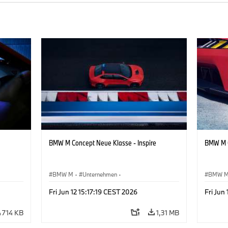
BMW M Concept Neue Klasse - Inspire
BMW M C
BMW M
·
Unternehmen
·
BMW 
sign
Konzeptfahrzeuge & Design
·
BMW Design
Konzep
Fri Jun 12 15:17:19 CEST 2026
Fri Jun
714 KB
1,31 MB