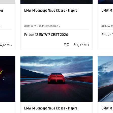
hes
BMW M Concept Neue Klasse - Inspire
BMW M C
·
BMW M
·
Unternehmen
·
BMW 
Konzeptfahrzeuge & Design
·
BMW Design
Konzep
Fri Jun 12 15:17:17 CEST 2026
Fri Jun
4,12 MB
1,37 MB
BMW M Concept Neue Klasse - Inspire
BMW M C