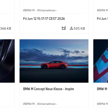
BMW M
·
Unternehmen
·
BMW 
sign
Konzeptfahrzeuge & Design
·
BMW Design
Konzep
Fri Jun 12 15:17:17 CEST 2026
Fri Jun
366 KB
505 KB
BMW M Concept Neue Klasse - Inspire
BMW M C
BMW M
·
Unternehmen
·
BMW 