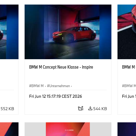
BMW M Concept Neue Klasse - Inspire
BMW M C
BMW M
·
Unternehmen
·
BMW 
sign
Konzeptfahrzeuge & Design
·
BMW Design
Konzep
Fri Jun 12 15:17:19 CEST 2026
Fri Jun
552 KB
544 KB