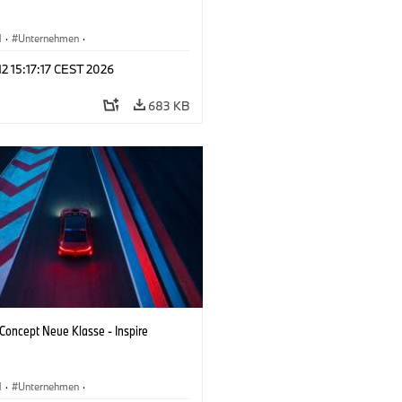
M
·
Unternehmen
·
tfahrzeuge & Design
·
BMW Design
 12 15:17:17 CEST 2026
683 KB
oncept Neue Klasse - Inspire
M
·
Unternehmen
·