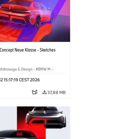
oncept Neue Klasse - Sketches
tfahrzeuge & Design
·
BMW M
·
esign
·
Unternehmen
 12 15:17:19 CEST 2026
37,88 MB