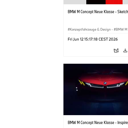
BMW M Concept Neue Klasse - Sketc
Konzeptfahrzeuge & Design
·
BMW M
BMW Design
·
Unternehmen
Fri Jun 12 15:17:18 CEST 2026
BMW M Concept Neue Klasse - Inspire