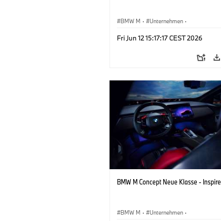
BMW M
·
Unternehmen
·
Konzeptfahrzeuge & Design
·
BMW De
Fri Jun 12 15:17:17 CEST 2026
BMW M Concept Neue Klasse - Inspire
BMW M
·
Unternehmen
·