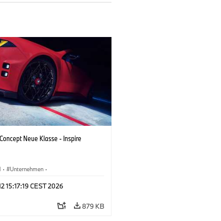
oncept Neue Klasse - Inspire
M
·
Unternehmen
·
tfahrzeuge & Design
·
BMW Design
 12 15:17:19 CEST 2026
879 KB