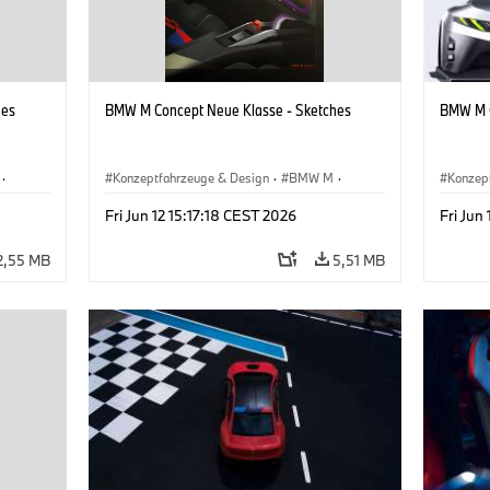
hes
BMW M Concept Neue Klasse - Sketches
BMW M C
·
Konzeptfahrzeuge & Design
·
BMW M
·
Konzep
BMW Design
·
Unternehmen
BMW D
Fri Jun 12 15:17:18 CEST 2026
Fri Jun
2,55 MB
5,51 MB