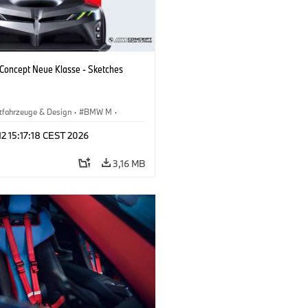
oncept Neue Klasse - Sketches
tfahrzeuge & Design
·
BMW M
·
esign
·
Unternehmen
 12 15:17:18 CEST 2026
3,16 MB