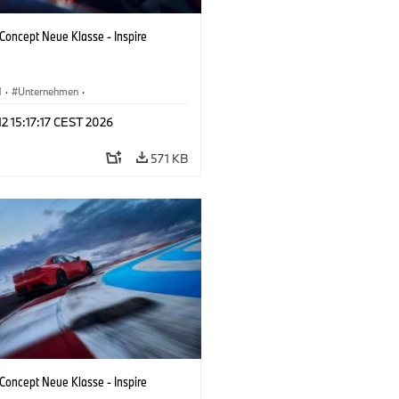
oncept Neue Klasse - Inspire
M
·
Unternehmen
·
tfahrzeuge & Design
·
BMW Design
 12 15:17:17 CEST 2026
571 KB
oncept Neue Klasse - Inspire