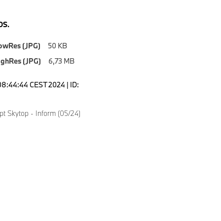
S.
owRes (JPG)
50 KB
ighRes (JPG)
6,73 MB
08:44:44 CEST 2024 | ID:
 Skytop - Inform (05/24)