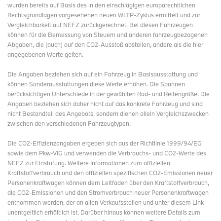
wurden bereits auf Basis des in den einschlägigen europarechtlichen
Rechtsgrundlagen vorgesehenen neuen WLTP-Zyklus ermittelt und zur
Vergleichbarkeit auf NEFZ zurückgerechnet. Bei diesen Fahrzeugen
können für die Bemessung von Steuern und anderen fahrzeugbezogenen
Abgaben, die (auch) auf den CO2-Ausstoß abstellen, andere als die hier
angegebenen Werte gelten.
Die Angaben beziehen sich auf ein Fahrzeug in Basisausstattung und
können Sonderausstattungen diese Werte erhöhen. Die Spannen
berücksichtigen Unterschiede in der gewählten Rad- und Reifengröße. Die
Angaben beziehen sich daher nicht auf das konkrete Fahrzeug und sind
nicht Bestandteil des Angebots, sondern dienen allein Vergleichszwecken
zwischen den verschiedenen Fahrzeugtypen.
Die CO2-Effizienzangaben ergeben sich aus der Richtlinie 1999/94/EG
sowie dem Pkw-VIG und verwenden die Verbrauchs- und CO2-Werte des
NEFZ zur Einstufung. Weitere Informationen zum offiziellen
Kraftstoffverbrauch und den offiziellen spezifischen CO2-Emissionen neuer
Personenkraftwagen können dem Leitfaden über den Kraftstoffverbrauch,
die CO2-Emissionen und den Stromverbrauch neuer Personenkraftwagen
entnommen werden, der an allen Verkaufsstellen und
unter diesem Link
unentgeltlich erhältlich ist. Darüber hinaus können weitere Details zum