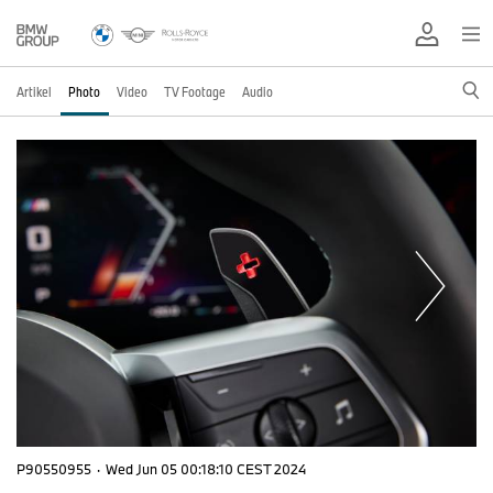
Artikel
Photo
Video
TV Footage
Audio
P90550955
·
Wed Jun 05 00:18:10 CEST 2024