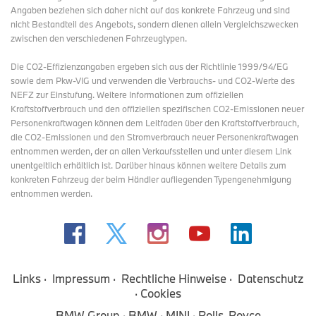
Angaben beziehen sich daher nicht auf das konkrete Fahrzeug und sind
nicht Bestandteil des Angebots, sondern dienen allein Vergleichszwecken
zwischen den verschiedenen Fahrzeugtypen.
Die CO2-Effizienzangaben ergeben sich aus der Richtlinie 1999/94/EG
sowie dem Pkw-VIG und verwenden die Verbrauchs- und CO2-Werte des
NEFZ zur Einstufung. Weitere Informationen zum offiziellen
Kraftstoffverbrauch und den offiziellen spezifischen CO2-Emissionen neuer
Personenkraftwagen können dem Leitfaden über den Kraftstoffverbrauch,
die CO2-Emissionen und den Stromverbrauch neuer Personenkraftwagen
entnommen werden, der an allen Verkaufsstellen und
unter diesem Link
unentgeltlich erhältlich ist. Darüber hinaus können weitere Details zum
konkreten Fahrzeug der beim Händler aufliegenden Typengenehmigung
entnommen werden.
Links
Impressum
Rechtliche Hinweise
Datenschutz
Cookies
BMW Group
BMW
MINI
Rolls-Royce