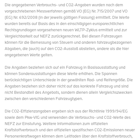
Die angegebenen Verbrauchs- und CO2-Angaben wurden nach dem
vorgeschriebenen Messverfahren gemäß VO (EG) Nr. 715/2007 und VO
(EG) Nr. 692/2008 (in der jeweils gültigen Fassung) ermittelt. Die Werte
wurden bereits auf Basis des in den einschlägigen europarechtlichen
Rechtsgrundlagen vorgesehenen neuen WLTP-Zyklus ermittelt und zur
Vergleichbarkeit auf NEFZ zurückgerechnet. Bei diesen Fahrzeugen
können für die Bemessung von Steuern und anderen fahrzeugbezogenen
Abgaben, die (auch) auf den CO2-Ausstoß abstellen, andere als die hier
angegebenen Werte gelten.
Die Angaben beziehen sich auf ein Fahrzeug in Basisausstattung und
können Sonderausstattungen diese Werte erhöhen. Die Spannen
berücksichtigen Unterschiede in der gewählten Rad- und Reifengröße. Die
Angaben beziehen sich daher nicht auf das konkrete Fahrzeug und sind
nicht Bestandteil des Angebots, sondern dienen allein Vergleichszwecken
zwischen den verschiedenen Fahrzeugtypen.
Die CO2-Effizienzangaben ergeben sich aus der Richtlinie 1999/94/EG
sowie dem Pkw-VIG und verwenden die Verbrauchs- und CO2-Werte des
NEFZ zur Einstufung. Weitere Informationen zum offiziellen
Kraftstoffverbrauch und den offiziellen spezifischen CO2-Emissionen neuer
Personenkraftwagen können dem Leitfaden über den Kraftstoffverbrauch,