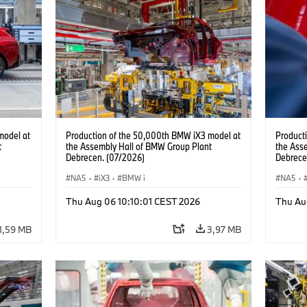
model at
Production of the 50,000th BMW iX3 model at
Product
t
the Assembly Hall of BMW Group Plant
the Ass
Debrecen. (07/2026)
Debrece
NA5
·
iX3
·
BMW i
NA5
·
Thu Aug 06 10:10:01 CEST 2026
Thu Au
1,59 MB
3,97 MB