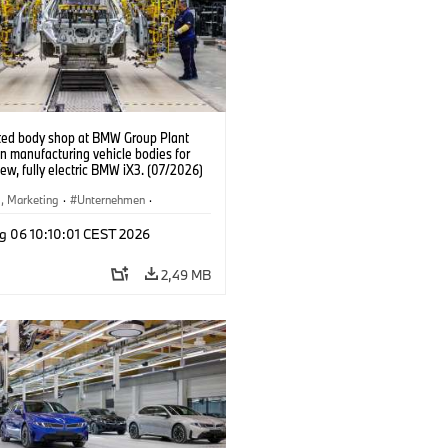
ed body shop at BMW Group Plant
n manufacturing vehicle bodies for
new, fully electric BMW iX3. (07/2026)
b, Marketing
·
Unternehmen
·
tionswerke
·
Standorte
g 06 10:10:01 CEST 2026
2,49 MB