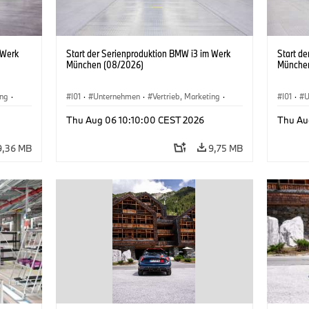
 Werk
Start der Serienproduktion BMW i3 im Werk
Start d
München (08/2026)
Münche
ing
·
I01
·
Unternehmen
·
Vertrieb, Marketing
·
I01
·
U
BMW i
Produktionswerke
·
Standorte
·
i3
·
BMW i
Produk
Thu Aug 06 10:10:00 CEST 2026
Thu Au
9,36 MB
9,75 MB