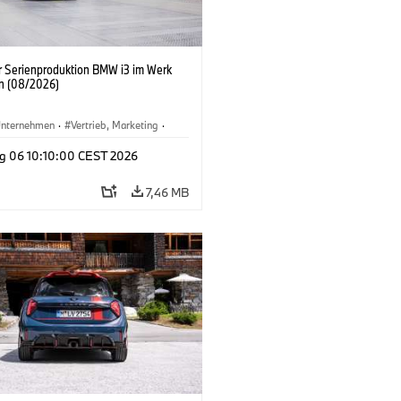
er Serienproduktion BMW i3 im Werk
n (08/2026)
nternehmen
·
Vertrieb, Marketing
·
tionswerke
·
Standorte
·
i3
·
BMW i
g 06 10:10:00 CEST 2026
7,46 MB