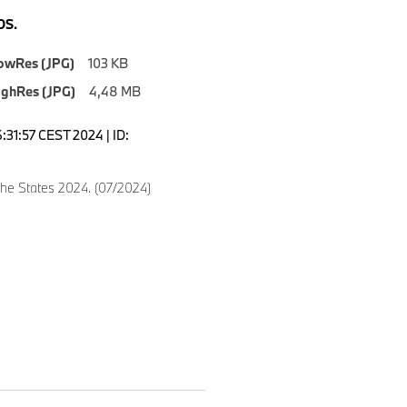
S.
owRes (JPG)
103 KB
ighRes (JPG)
4,48 MB
6:31:57 CEST 2024 | ID:
the States 2024. (07/2024)