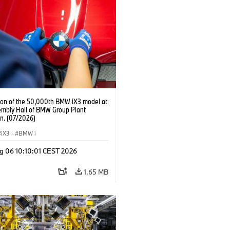
ion of the 50,000th BMW iX3 model at
embly Hall of BMW Group Plant
n. (07/2026)
iX3
·
BMW i
g 06 10:10:01 CEST 2026
1,65 MB