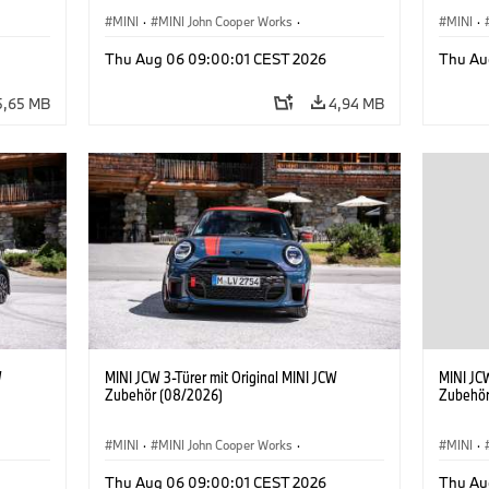
MINI
·
MINI John Cooper Works
·
MINI
·
John Cooper Works
·
John C
Thu Aug 06 09:00:01 CEST 2026
Thu Au
Sonderausstattungen, Zubehör
Sonder
5,65 MB
4,94 MB
W
MINI JCW 3-Türer mit Original MINI JCW
MINI JCW
Zubehör (08/2026)
Zubehör
MINI
·
MINI John Cooper Works
·
MINI
·
John Cooper Works
·
John C
Thu Aug 06 09:00:01 CEST 2026
Thu Au