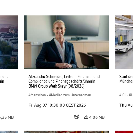
en und
Alexandra Schneider, Leiterin Finanzen und
Start d
rin
Compliance und Finanzgeschäftsführerin
Münche
BMW Group Werk Steyr (08/2026)
Menschen
·
Medien zum Unternehmen
I01
·
U
Produk
Fri Aug 07 10:30:00 CEST 2026
Thu Au
5,35 MB
4,06 MB