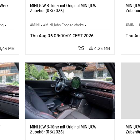
 Werk
MINI JCW 3-Türer mit Original MINI JCW
MINI JCW
Zubehör (08/2026)
Zubehör
ing
·
MINI
·
MINI John Cooper Works
·
MINI
·
BMW i
John Cooper Works
·
John C
Thu Aug 06 09:00:01 CEST 2026
Thu Au
Sonderausstattungen, Zubehör
Sonder
1,44 MB
4,25 MB
W
MINI JCW 3-Türer mit Original MINI JCW
MINI JCW
Zubehör (08/2026)
Zubehör