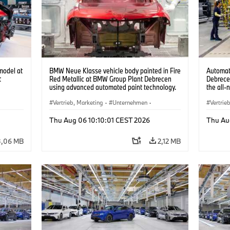
model at
BMW Neue Klasse vehicle body painted in Fire
Automat
t
Red Metallic at BMW Group Plant Debrecen
Debrece
using advanced automated paint technology.
the all-
(07/2026)
Vertrieb, Marketing
·
Unternehmen
·
Vertrie
Produktionswerke
·
Standorte
Produk
Thu Aug 06 10:10:01 CEST 2026
Thu Au
3,06 MB
2,12 MB