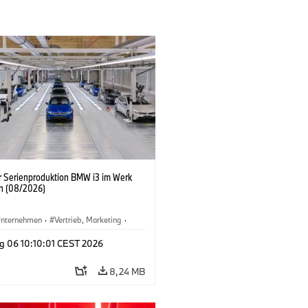
er Serienproduktion BMW i3 im Werk
n (08/2026)
nternehmen
·
Vertrieb, Marketing
·
tionswerke
·
Standorte
·
i3
·
BMW i
g 06 10:10:01 CEST 2026
8,24 MB