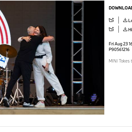
DOWNLOAD
L
H
Fri Aug 23 1
P90561216
MINI Takes 