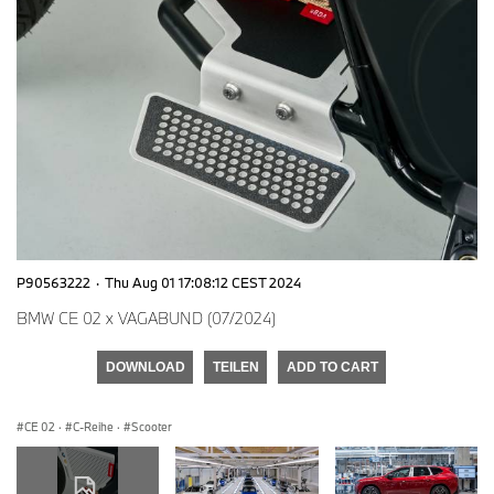
P90563222
·
Thu Aug 01 17:08:12 CEST 2024
BMW CE 02 x VAGABUND (07/2024)
DOWNLOAD
TEILEN
ADD TO CART
CE 02
·
C-Reihe
·
Scooter