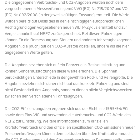
Die angegebenen Verbrauchs- und CO2-Angaben wurden nach dem
vorgeschriebenen Messverfahren gemäß VO (EG) Nr. 715/2007 und VO
(EG) Nr. 692/2008 (in der jeweils gültigen Fassung) ermittelt. Die Werte
wurden bereits auf Basis des in den einschlägigen europarechtlichen
Rechtsgrundlagen vorgesehenen neuen WLTP-Zyklus ermittelt und zur
Vergleichbarkeit auf NEFZ zurückgerechnet. Bei diesen Fahrzeugen
können für die Bemessung von Steuern und anderen fahrzeugbezogenen
Abgaben, die (auch) auf den CO2-Ausstoß abstellen, andere als die hier
angegebenen Werte gelten.
Die Angaben beziehen sich auf ein Fahrzeug in Basisausstattung und
können Sonderausstattungen diese Werte erhöhen. Die Spannen
berücksichtigen Unterschiede in der gewählten Rad- und Reifengröße. Die
Angaben beziehen sich daher nicht auf das konkrete Fahrzeug und sind
nicht Bestandteil des Angebots, sondern dienen allein Vergleichszwecken
zwischen den verschiedenen Fahrzeugtypen.
Die CO2-Effizienzangaben ergeben sich aus der Richtlinie 1999/94/EG
sowie dem Pkw-VIG und verwenden die Verbrauchs- und CO2-Werte des
NEFZ zur Einstufung. Weitere Informationen zum offiziellen
Kraftstoffverbrauch und den offiziellen spezifischen CO2-Emissionen neuer
Personenkraftwagen können dem Leitfaden über den Kraftstoffverbrauch,
die CO2-Emissionen und den Stromverbrauch neuer Personenkraftwagen