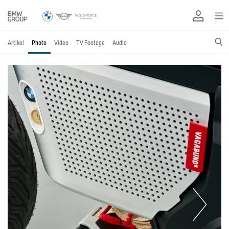
Artikel
Photo
Video
TV Footage
Audio