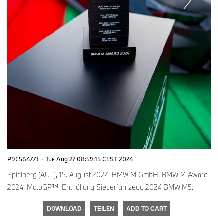
P90564773
·
Tue Aug 27 08:59:15 CEST 2024
Spielberg (AUT), 15. August 2024. BMW M GmbH, BMW M Award
2024, MotoGP™. Enthüllung Siegerfahrzeug 2024 BMW M5.
DOWNLOAD
TEILEN
ADD TO CART