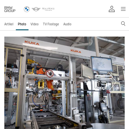
Artikel
Photo
Video
TV Footage
Audio