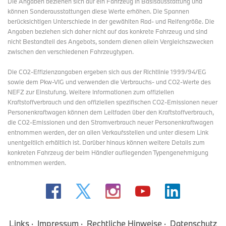
Die Angaben beziehen sich auf ein Fahrzeug in Basisausstattung und
können Sonderausstattungen diese Werte erhöhen. Die Spannen
berücksichtigen Unterschiede in der gewählten Rad- und Reifengröße. Die
Angaben beziehen sich daher nicht auf das konkrete Fahrzeug und sind
nicht Bestandteil des Angebots, sondern dienen allein Vergleichszwecken
zwischen den verschiedenen Fahrzeugtypen.
Die CO2-Effizienzangaben ergeben sich aus der Richtlinie 1999/94/EG
sowie dem Pkw-VIG und verwenden die Verbrauchs- und CO2-Werte des
NEFZ zur Einstufung. Weitere Informationen zum offiziellen
Kraftstoffverbrauch und den offiziellen spezifischen CO2-Emissionen neuer
Personenkraftwagen können dem Leitfaden über den Kraftstoffverbrauch,
die CO2-Emissionen und den Stromverbrauch neuer Personenkraftwagen
entnommen werden, der an allen Verkaufsstellen und
unter diesem Link
unentgeltlich erhältlich ist. Darüber hinaus können weitere Details zum
konkreten Fahrzeug der beim Händler aufliegenden Typengenehmigung
entnommen werden.
Links
Impressum
Rechtliche Hinweise
Datenschutz