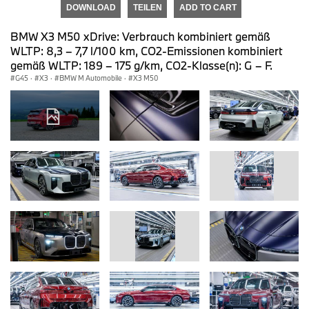
DOWNLOAD
TEILEN
ADD TO CART
BMW X3 M50 xDrive: Verbrauch kombiniert gemäß
WLTP: 8,3 – 7,7 l/100 km, CO2-Emissionen kombiniert
gemäß WLTP: 189 – 175 g/km, CO2-Klasse(n): G – F.
G45
·
X3
·
BMW M Automobile
·
X3 M50