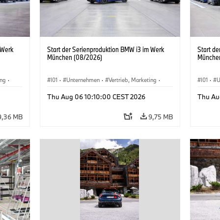
 Werk
Start der Serienproduktion BMW i3 im Werk
Start d
München (08/2026)
Münche
ing
·
I01
·
Unternehmen
·
Vertrieb, Marketing
·
I01
·
U
BMW i
Produktionswerke
·
Standorte
·
i3
·
BMW i
Produk
Thu Aug 06 10:10:00 CEST 2026
Thu Au
9,36 MB
9,75 MB