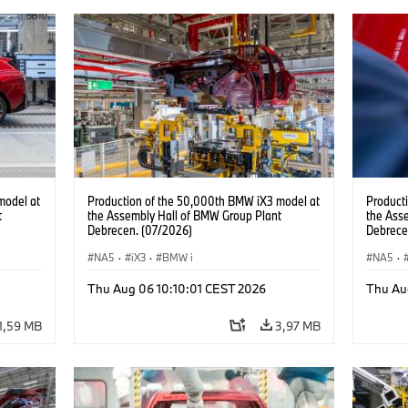
model at
Production of the 50,000th BMW iX3 model at
Product
t
the Assembly Hall of BMW Group Plant
the Ass
Debrecen. (07/2026)
Debrece
NA5
·
iX3
·
BMW i
NA5
·
Thu Aug 06 10:10:01 CEST 2026
Thu Au
1,59 MB
3,97 MB