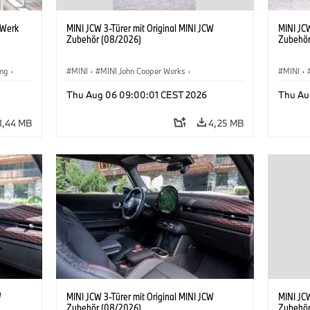
 Werk
MINI JCW 3-Türer mit Original MINI JCW
MINI JCW
Zubehör (08/2026)
Zubehör
ing
·
MINI
·
MINI John Cooper Works
·
MINI
·
BMW i
John Cooper Works
·
John C
Thu Aug 06 09:00:01 CEST 2026
Thu Au
Sonderausstattungen, Zubehör
Sonder
1,44 MB
4,25 MB
W
MINI JCW 3-Türer mit Original MINI JCW
MINI JCW
Zubehör (08/2026)
Zubehör