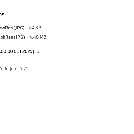
S.
owRes (JPG)
84 KB
ighRes (JPG)
4,48 MB
7:00:00 CET 2025 | ID:
delljahr 2025.