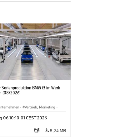
er Serienproduktion BMW i3 im Werk
n (08/2026)
nternehmen
·
Vertrieb, Marketing
·
tionswerke
·
Standorte
·
i3
·
BMW i
g 06 10:10:01 CEST 2026
8,24 MB