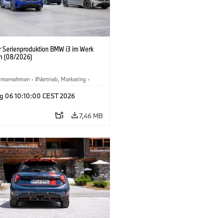
er Serienproduktion BMW i3 im Werk
n (08/2026)
nternehmen
·
Vertrieb, Marketing
·
tionswerke
·
Standorte
·
i3
·
BMW i
g 06 10:10:00 CEST 2026
7,46 MB