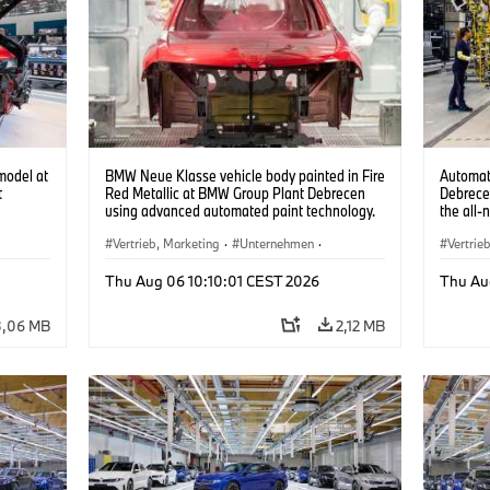
model at
BMW Neue Klasse vehicle body painted in Fire
Automat
t
Red Metallic at BMW Group Plant Debrecen
Debrece
using advanced automated paint technology.
the all-
(07/2026)
Vertrieb, Marketing
·
Unternehmen
·
Vertrie
Produktionswerke
·
Standorte
Produk
Thu Aug 06 10:10:01 CEST 2026
Thu Au
3,06 MB
2,12 MB