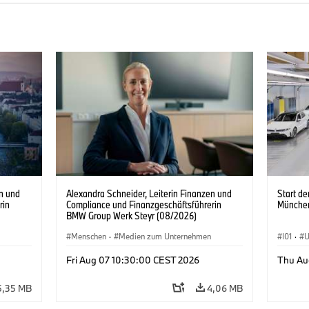
en und
Alexandra Schneider, Leiterin Finanzen und
Start d
rin
Compliance und Finanzgeschäftsführerin
Münche
BMW Group Werk Steyr (08/2026)
Menschen
·
Medien zum Unternehmen
I01
·
U
Produk
Fri Aug 07 10:30:00 CEST 2026
Thu Au
5,35 MB
4,06 MB