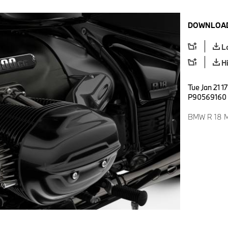
DOWNLOAD
L
H
Tue Jan 21 1
P90569160
BMW R 18 Mo