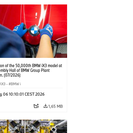
ion of the 50,000th BMW iX3 model at
embly Hall of BMW Group Plant
n. (07/2026)
iX3
·
BMW i
g 06 10:10:01 CEST 2026
1,65 MB