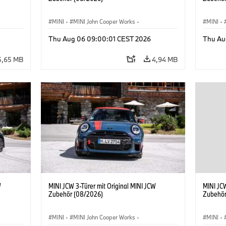
MINI
·
MINI John Cooper Works
·
MINI
·
John Cooper Works
·
John C
Thu Aug 06 09:00:01 CEST 2026
Thu Au
Sonderausstattungen, Zubehör
Sonder
5,65 MB
4,94 MB
W
MINI JCW 3-Türer mit Original MINI JCW
MINI JCW
Zubehör (08/2026)
Zubehör
MINI
·
MINI John Cooper Works
·
MINI
·