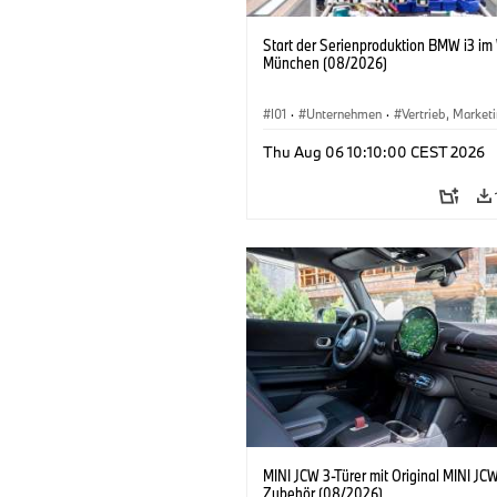
Start der Serienproduktion BMW i3 im
München (08/2026)
I01
·
Unternehmen
·
Vertrieb, Market
Produktionswerke
·
Standorte
·
i3
·
Thu Aug 06 10:10:00 CEST 2026
MINI JCW 3-Türer mit Original MINI JC
Zubehör (08/2026)