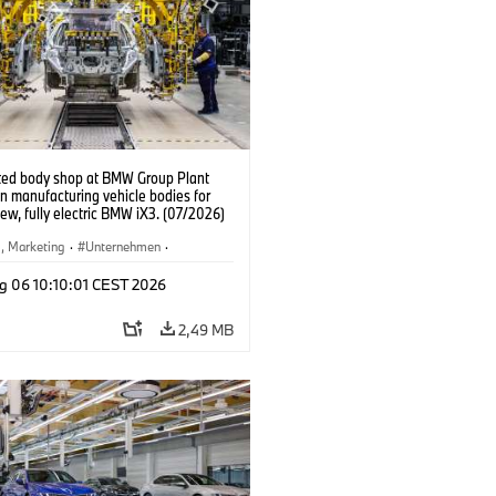
ed body shop at BMW Group Plant
n manufacturing vehicle bodies for
new, fully electric BMW iX3. (07/2026)
b, Marketing
·
Unternehmen
·
tionswerke
·
Standorte
g 06 10:10:01 CEST 2026
2,49 MB