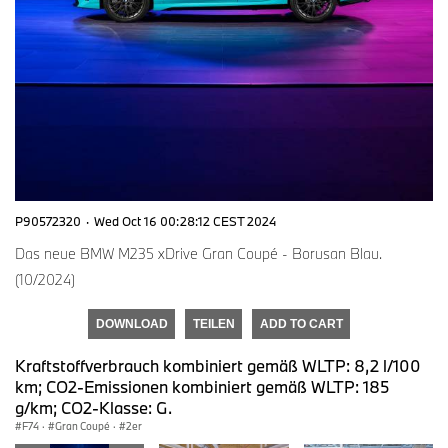
P90572320
·
Wed Oct 16 00:28:12 CEST 2024
Das neue BMW M235 xDrive Gran Coupé - Borusan Blau.
(10/2024)
DOWNLOAD
TEILEN
ADD TO CART
Kraftstoffverbrauch kombiniert gemäß WLTP: 8,2 l/100
km; CO2-Emissionen kombiniert gemäß WLTP: 185
g/km; CO2-Klasse: G.
F74
·
Gran Coupé
·
2er