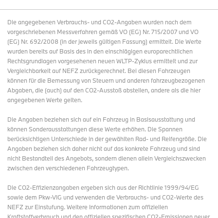
Die angegebenen Verbrauchs- und CO2-Angaben wurden nach dem
vorgeschriebenen Messverfahren gemäß VO (EG) Nr. 715/2007 und VO
(EG) Nr. 692/2008 (in der jeweils gültigen Fassung) ermittelt. Die Werte
wurden bereits auf Basis des in den einschlägigen europarechtlichen
Rechtsgrundlagen vorgesehenen neuen WLTP-Zyklus ermittelt und zur
Vergleichbarkeit auf NEFZ zurückgerechnet. Bei diesen Fahrzeugen
können für die Bemessung von Steuern und anderen fahrzeugbezogenen
Abgaben, die (auch) auf den CO2-Ausstoß abstellen, andere als die hier
angegebenen Werte gelten.
Die Angaben beziehen sich auf ein Fahrzeug in Basisausstattung und
können Sonderausstattungen diese Werte erhöhen. Die Spannen
berücksichtigen Unterschiede in der gewählten Rad- und Reifengröße. Die
Angaben beziehen sich daher nicht auf das konkrete Fahrzeug und sind
nicht Bestandteil des Angebots, sondern dienen allein Vergleichszwecken
zwischen den verschiedenen Fahrzeugtypen.
Die CO2-Effizienzangaben ergeben sich aus der Richtlinie 1999/94/EG
sowie dem Pkw-VIG und verwenden die Verbrauchs- und CO2-Werte des
NEFZ zur Einstufung. Weitere Informationen zum offiziellen
Kraftstoffverbrauch und den offiziellen spezifischen CO2-Emissionen neuer