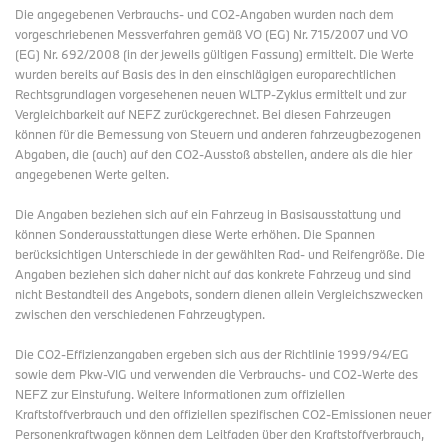
Die angegebenen Verbrauchs- und CO2-Angaben wurden nach dem
vorgeschriebenen Messverfahren gemäß VO (EG) Nr. 715/2007 und VO
(EG) Nr. 692/2008 (in der jeweils gültigen Fassung) ermittelt. Die Werte
wurden bereits auf Basis des in den einschlägigen europarechtlichen
Rechtsgrundlagen vorgesehenen neuen WLTP-Zyklus ermittelt und zur
Vergleichbarkeit auf NEFZ zurückgerechnet. Bei diesen Fahrzeugen
können für die Bemessung von Steuern und anderen fahrzeugbezogenen
Abgaben, die (auch) auf den CO2-Ausstoß abstellen, andere als die hier
angegebenen Werte gelten.
Die Angaben beziehen sich auf ein Fahrzeug in Basisausstattung und
können Sonderausstattungen diese Werte erhöhen. Die Spannen
berücksichtigen Unterschiede in der gewählten Rad- und Reifengröße. Die
Angaben beziehen sich daher nicht auf das konkrete Fahrzeug und sind
nicht Bestandteil des Angebots, sondern dienen allein Vergleichszwecken
zwischen den verschiedenen Fahrzeugtypen.
Die CO2-Effizienzangaben ergeben sich aus der Richtlinie 1999/94/EG
sowie dem Pkw-VIG und verwenden die Verbrauchs- und CO2-Werte des
NEFZ zur Einstufung. Weitere Informationen zum offiziellen
Kraftstoffverbrauch und den offiziellen spezifischen CO2-Emissionen neuer
Personenkraftwagen können dem Leitfaden über den Kraftstoffverbrauch,