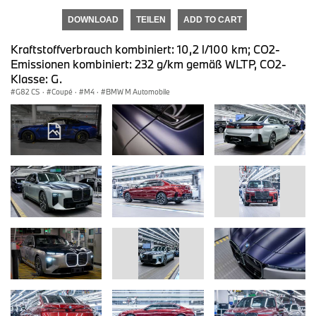
DOWNLOAD
TEILEN
ADD TO CART
Kraftstoffverbrauch kombiniert: 10,2 l/100 km; CO2-
Emissionen kombiniert: 232 g/km gemäß WLTP, CO2-
Klasse: G.
G82 CS
·
Coupé
·
M4
·
BMW M Automobile