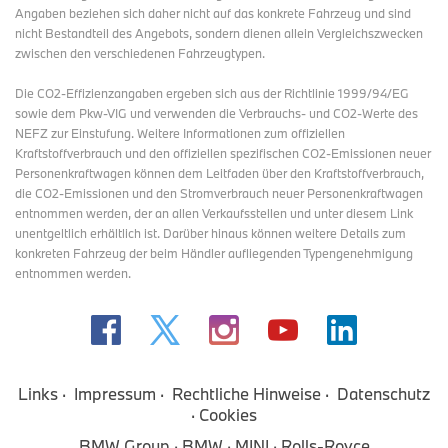
Angaben beziehen sich daher nicht auf das konkrete Fahrzeug und sind
nicht Bestandteil des Angebots, sondern dienen allein Vergleichszwecken
zwischen den verschiedenen Fahrzeugtypen.
Die CO2-Effizienzangaben ergeben sich aus der Richtlinie 1999/94/EG
sowie dem Pkw-VIG und verwenden die Verbrauchs- und CO2-Werte des
NEFZ zur Einstufung. Weitere Informationen zum offiziellen
Kraftstoffverbrauch und den offiziellen spezifischen CO2-Emissionen neuer
Personenkraftwagen können dem Leitfaden über den Kraftstoffverbrauch,
die CO2-Emissionen und den Stromverbrauch neuer Personenkraftwagen
entnommen werden, der an allen Verkaufsstellen und
unter diesem Link
unentgeltlich erhältlich ist. Darüber hinaus können weitere Details zum
konkreten Fahrzeug der beim Händler aufliegenden Typengenehmigung
entnommen werden.
Links
Impressum
Rechtliche Hinweise
Datenschutz
Cookies
BMW Group
BMW
MINI
Rolls-Royce