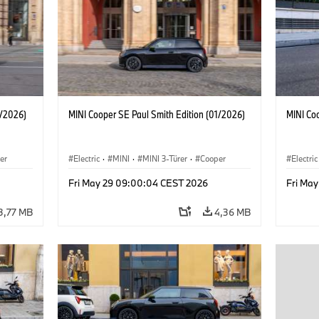
1/2026)
MINI Cooper SE Paul Smith Edition (01/2026)
MINI Co
er
Electric
·
MINI
·
MINI 3-Türer
·
Cooper
Electric
Fri May 29 09:00:04 CEST 2026
Fri Ma
3,77 MB
4,36 MB