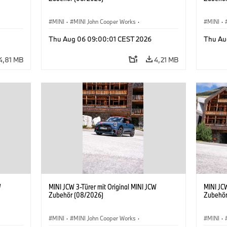
MINI
·
MINI John Cooper Works
·
MINI
·
John Cooper Works
·
John C
Thu Aug 06 09:00:01 CEST 2026
Thu Au
Sonderausstattungen, Zubehör
Sonder
4,81 MB
4,21 MB
W
MINI JCW 3-Türer mit Original MINI JCW
MINI JCW
Zubehör (08/2026)
Zubehör
MINI
·
MINI John Cooper Works
·
MINI
·