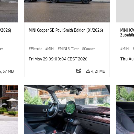
1/2026)
MINI Cooper SE Paul Smith Edition (01/2026)
MINI JCW
Zubehör
er
Electric
·
MINI
·
MINI 3-Türer
·
Cooper
MINI
·
John C
Fri May 29 09:00:04 CEST 2026
Thu Au
Sonder
5,67 MB
4,21 MB