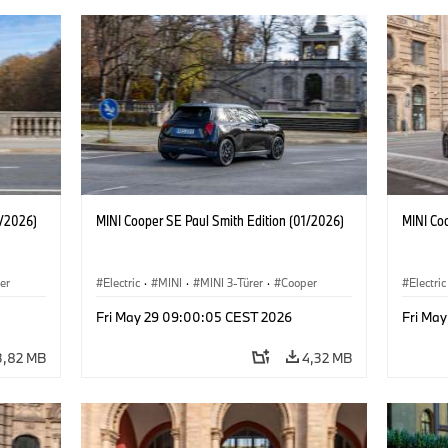
1/2026)
MINI Cooper SE Paul Smith Edition (01/2026)
MINI Co
er
Electric
·
MINI
·
MINI 3-Türer
·
Cooper
Electric
Fri May 29 09:00:05 CEST 2026
Fri Ma
3,82 MB
4,32 MB