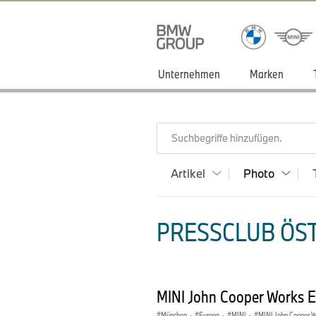
Unternehmen
Marken
Suchbegriffe hinzufügen.
Artikel
Photo
PRESSCLUB ÖST
MINI John Cooper Works E
München
·
Europa
·
MINI
·
MINI John Cooper 