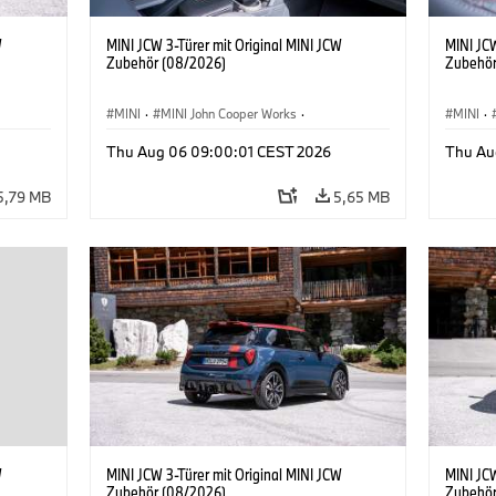
W
MINI JCW 3-Türer mit Original MINI JCW
MINI JCW
Zubehör (08/2026)
Zubehör
MINI
·
MINI John Cooper Works
·
MINI
·
John Cooper Works
·
John C
Thu Aug 06 09:00:01 CEST 2026
Thu Au
Sonderausstattungen, Zubehör
Sonder
5,79 MB
5,65 MB
W
MINI JCW 3-Türer mit Original MINI JCW
MINI JCW
Zubehör (08/2026)
Zubehör