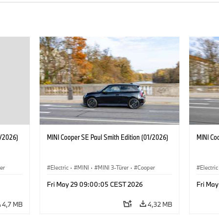
1/2026)
MINI Cooper SE Paul Smith Edition (01/2026)
MINI Co
er
Electric
·
MINI
·
MINI 3-Türer
·
Cooper
Electric
Fri May 29 09:00:05 CEST 2026
Fri Ma
4,7 MB
4,32 MB