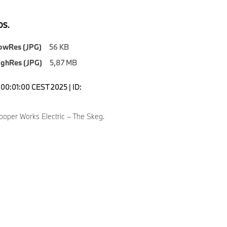
S.
owRes (JPG)
56 KB
ighRes (JPG)
5,87 MB
00:01:00 CEST 2025 | ID:
ooper Works Electric – The Skeg.