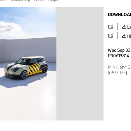
DOWNLOAD
L
H
Wed Sep 03 
P90613814
MINI John C
(08/2025)