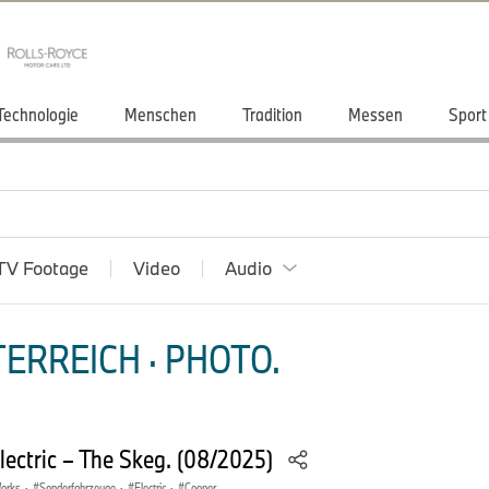
Technologie
Menschen
Tradition
Messen
Sport
TV Footage
Video
Audio
ERREICH · PHOTO.
lectric – The Skeg. (08/2025)
Works
·
Sonderfahrzeuge
·
Electric
·
Cooper