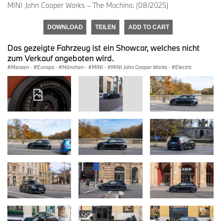
MINI John Cooper Works – The Machina. (08/2025)
DOWNLOAD
TEILEN
ADD TO CART
Das gezeigte Fahrzeug ist ein Showcar, welches nicht
zum Verkauf angeboten wird.
Messen
·
Europa
·
München
·
MINI
·
MINI John Cooper Works
·
Electric