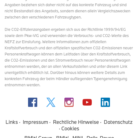
Angaben beziehen sich daher nicht auf das konkrete Fahrzeug und sind
nicht Bestandteil des Angebots, sondern dienen allein Vergleichszwecken
zwischen den verschiedenen Fahrzeugtypen.
Die CO2-Effizienzangaben ergeben sich aus der Richtlinie 1999/94/EG
sowie dem Pkw-VIG und verwenden die Verbrauchs- und CO2-Werte des
NEFZ zur Einstufung. Weitere Informationen zum offiziellen
Kraftstoffverbrauch und den offiziellen spezifischen CO2-Emissionen neuer
Personenkraftwagen können dem Leitfaden über den Kraftstoffverbrauch,
die CO2-Emissionen und den Stromverbrauch neuer Personenkraftwagen
entnommen werden, der an allen Verkaufsstellen und
unter diesem Link
unentgeltlich erhältlich ist. Darüber hinaus können weitere Details zum
konkreten Fahrzeug der beim Händler aufliegenden Typengenehmigung
entnommen werden.
Links
Impressum
Rechtliche Hinweise
Datenschutz
Cookies
BMW Group
BMW
MINI
Rolls-Royce