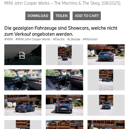
MINI John Cooper Works – The Machina & The Skeg. (08/2025)
DOWNLOAD
TEILEN
ADD TO CART
Die gezeigten Fahrzeuge sind Showcars, welche nicht
zum Verkauf angeboten werden.
MINI
·
MINI John Cooper Works
·
Electric
·
Lifestyle
·
München