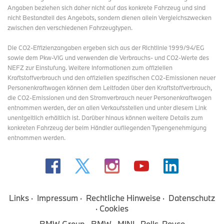
Angaben beziehen sich daher nicht auf das konkrete Fahrzeug und sind
nicht Bestandteil des Angebots, sondern dienen allein Vergleichszwecken
zwischen den verschiedenen Fahrzeugtypen.
Die CO2-Effizienzangaben ergeben sich aus der Richtlinie 1999/94/EG
sowie dem Pkw-VIG und verwenden die Verbrauchs- und CO2-Werte des
NEFZ zur Einstufung. Weitere Informationen zum offiziellen
Kraftstoffverbrauch und den offiziellen spezifischen CO2-Emissionen neuer
Personenkraftwagen können dem Leitfaden über den Kraftstoffverbrauch,
die CO2-Emissionen und den Stromverbrauch neuer Personenkraftwagen
entnommen werden, der an allen Verkaufsstellen und
unter diesem Link
unentgeltlich erhältlich ist. Darüber hinaus können weitere Details zum
konkreten Fahrzeug der beim Händler aufliegenden Typengenehmigung
entnommen werden.
Links
Impressum
Rechtliche Hinweise
Datenschutz
Cookies
BMW Group
BMW
MINI
Rolls-Royce