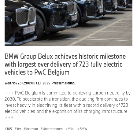
BMW Group Belux achieves historic milestone
with largest ever delivery of 723 fully electric
vehicles to PwC Belgium
Wed Nov 26 12:00:00 CET 2025
Pressemeldung
+++ PwC Belgium is committed to achieving carbon neutrality by
2030. To accelerate this transition, the auditing firm continues to
invest heavily in electrifying its fleet with a record delivery of 723
electric vehicles and the expansion of its charging infrastructure.
+++
J05
·
1er
·
Aceman
·
Unternehmen
·
MINI
·
BMW