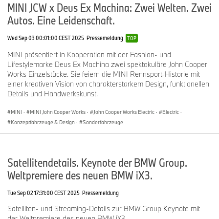
MINI JCW x Deus Ex Machina: Zwei Welten. Zwei
Autos. Eine Leidenschaft.
Wed Sep 03 00:01:00 CEST 2025
Pressemeldung
TOP
MINI präsentiert in Kooperation mit der Fashion- und
Lifestylemarke Deus Ex Machina zwei spektakuläre John Cooper
Works Einzelstücke. Sie feiern die MINI Rennsport-Historie mit
einer kreativen Vision von charakterstarkem Design, funktionellen
Details und Handwerkskunst.
MINI
·
MINI John Cooper Works
·
John Cooper Works Electric
·
Electric
·
Konzeptfahrzeuge & Design
·
Sonderfahrzeuge
Satellitendetails. Keynote der BMW Group.
Weltpremiere des neuen BMW iX3.
Tue Sep 02 17:31:00 CEST 2025
Pressemeldung
Satelliten- und Streaming-Details zur BMW Group Keynote mit
der Weltpremiere des neuen BMW iX3.