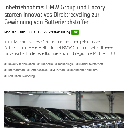
Inbetriebnahme: BMW Group und Encory
starten innovatives Direktrecycling zur
Gewinnung von Batterierohstoffen
Mon Dec 15 08:30:00 CET 2025
Pressemeldung
TOP
+++ Mechanisches Verfahren ohne energieintensive
Aufbereitung +++ Methode bei BMW Group entwickelt +++
Bayerische Batteriezellkompetenz und regionale Partner +++
Umwelt
·
Innovation
·
Standorte
·
Technologie
·
Kreislaufwirtschaft
·
Unternehmen
·
Batteriezellen
·
München
·
Mobilität der Zukunft
·
Produktion, Recycling