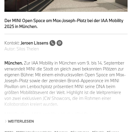
Der MINI Open Space am Max-Joseph-Platz bei der IAA Mobility
2025 in München.
Kontakt:
Jeroen Lissens
Autor:
Silas Thelen
München.
Zur IAA Mobility in München vom 9. bis 14. September
verwandelt MINI die Stadt an gleich zwei bekannten Plätzen zur
eigenen Bühne: Mit einem eindrucksvollen Open Space am Max-
Joseph-Platz sowie der zentralen Brand-Appearance im MINI
Pavillon am Lenbachplatz präsentiert MINI seine DNA beim
größten Mobilitätsevent der Welt. Highlight ist die Weltpremiere
von zwei exklusiven JCW Showcars, die im Rahmen einer
Kollaboration kreiert wurden.
MINI Pavillon:
MINI enthüllt exklusive JCW Showcars.
Dass MINI und Motorsport zusammengehören, zeigt nicht erst
WEITERLESEN
der jüngste Erfolg beim 24-Stunden-Rennen am Nürburgring: Von
Beginn an ist Motorsport ein Teil der Essenz der Marke. Im