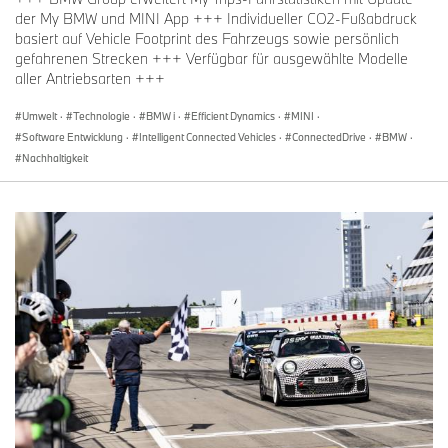
der My BMW und MINI App +++ Individueller CO2-Fußabdruck
basiert auf Vehicle Footprint des Fahrzeugs sowie persönlich
gefahrenen Strecken +++ Verfügbar für ausgewählte Modelle
aller Antriebsarten +++
Umwelt
·
Technologie
·
BMW i
·
Efficient Dynamics
·
MINI
·
Software Entwicklung
·
Intelligent Connected Vehicles
·
ConnectedDrive
·
BMW
·
Nachhaltigkeit