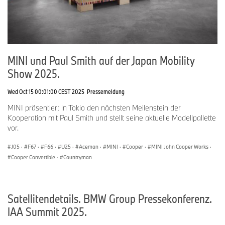
MINI und Paul Smith auf der Japan Mobility
Show 2025.
Wed Oct 15 00:01:00 CEST 2025
Pressemeldung
MINI präsentiert in Tokio den nächsten Meilenstein der
Kooperation mit Paul Smith und stellt seine aktuelle Modellpallette
vor.
J05
·
F67
·
F66
·
U25
·
Aceman
·
MINI
·
Cooper
·
MINI John Cooper Works
·
Cooper Convertible
·
Countryman
Satellitendetails. BMW Group Pressekonferenz.
IAA Summit 2025.