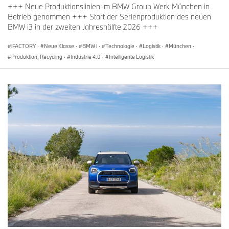
+++ Neue Produktionslinien im BMW Group Werk München in
Betrieb genommen +++ Start der Serienproduktion des neuen
BMW i3 in der zweiten Jahreshälfte 2026 +++
iFACTORY
·
Neue Klasse
·
BMW i
·
Technologie
·
Logistik
·
München
·
Produktion, Recycling
·
Industrie 4.0
·
Intelligente Logistik