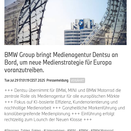
BMW Group bringt Medienagentur Dentsu an
Bord, um neue Medienstrategie für Europa
voranzutreiben.
Tue Jul 29 17:01:19 CEST 2025
Pressemeldung
VERJÄHRT
+++ Dentsu übernimmt für BMW, MINI und BMW Motorrad die
zentrale Rolle als Medienagentur für alle europäischen Märkte
+++ Fokus auf KI-basierte Effizienz, Kundenorientierung und
nachhaltige Medienarbeit +++ Ganzheitliche Markenführung und
kanalübergreifende Medienplanung +++ Einführung erfolgt
rechtzeitig zum Launch der Neuen Klasse +++
Finanzen, Zahlen, Fakten
·
Unternehmen
·
MINI
·
BMW
·
BMW Motorrad