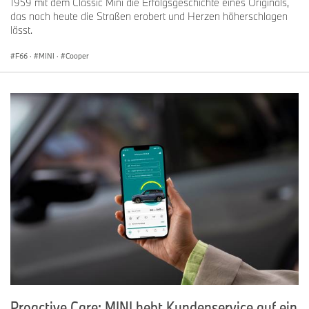
1959 mit dem Classic Mini die Erfolgsgeschichte eines Originals,
das noch heute die Straßen erobert und Herzen höherschlagen
lässt.
F66
·
MINI
·
Cooper
Proactive Care: MINI hebt Kundenservice auf ein