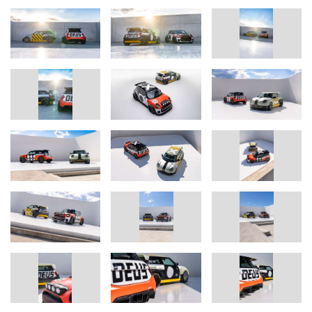
Authentizität im Vordergrund: Designer sprechen von einem
„rohen, handwerklichen Vibe“, der die „Schönheit des
Unvollkommenen“ feiert. Im Exterieur bilden expressive Grafiken
aus Zahlen, geometrischen Elementen und leuchtenden Farben
eine Hommage an die Rennsportgeschichte von MINI.
Die MINI JCW x DEUS Einzelstücke.
Als Paar aufgebaut sind sie im Charakter verwandt – und in der
Ausführung dabei völlig verschieden. Als verbindendes Element
zeigen die Dächer beider Fahrzeuge ein weißes „X“, das mehr als
nur ein Designelement ist. Es ist das Symbol für den Co-Creation-
Prozess zweier Ikonen: MINI x DEUS.
The Skeg – Visionär, elektrisch, an der Küste zu Hause
Deus Ex Machina bewegt sich zwischen den Welten des
Motorradsports und der Surf-Kultur. Das elektrisch angetriebene
Showcar „The Skeg“ greift Materialien, Technologien, und
Philosophien aus der Surf-Welt auf: Fiberglas, Beschleunigung
und Minimalismus.
Die Karosserie des Fahrzeugs leuchtet in einem auffälligen Gelb-
Silber-Farbmix – ein Statement für Elektromobilität bei MINI. Auf
den ersten Blick fallen die verbreiterten Kotflügel, der Dach-