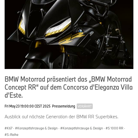
BMW Motorrad präsentiert das „BMW Motorrad
Concept RR“ auf dem Concorso d'Eleganza Villa
d'Este.
Fri May 23 19:00:00 CEST 2025
Pressemeldung
VERJÄHRT
Ausblick auf nächste Generation der BMW RR Superbikes.
K67
·
Konzeptfahrzeuge & Design
·
Konzeptfahrzeuge & Design
·
S 1000 RR
·
S-Reihe