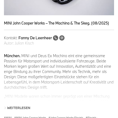
MINI John Cooper Works – The Machina & The Skeg. (08/2025)
Kontakt:
Fanny De Leenheer
Autor:
Julian Kisch
München.
MINI und Deus Ex Machina eint eine gemeinsame
Passion für Motorsport und individualisierte Fahrzeuge. Beide
Marken legen großen Wert auf Innovation, Authentizität und eine
enge Bindung zu ihrer Community. Mehr als Technik, mehr als
Design: Diese maßgefertigten Einzelstücke stehen für ein
Lebensgefühl, in dem Motorsport-Leidenschaft auf Kreativität und
durchdachtes Design trifft.
„MINI Modelle waren schon immer geprägt von einer Mischung
aus kreativem Design und Motorsport-Dynamik“, erläutert MINI
Leiter Stefan Richmann. „Dank der Zusammenarbeit mit Deus Ex
WEITERLESEN
Machina heben wir diese Philosophie auf ein neues Level und
setzen neue, spannende Impulse für Fans und
MINI
·
MINI John Cooper Works
·
John Cooper Works Electric
·
Electric
·