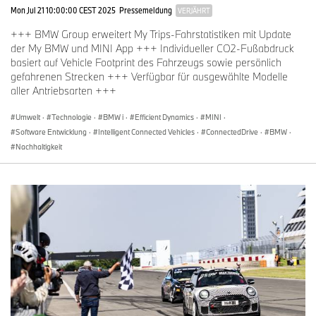
Mon Jul 21 10:00:00 CEST 2025
Pressemeldung
VERJÄHRT
+++ BMW Group erweitert My Trips-Fahrstatistiken mit Update
der My BMW und MINI App +++ Individueller CO2-Fußabdruck
basiert auf Vehicle Footprint des Fahrzeugs sowie persönlich
gefahrenen Strecken +++ Verfügbar für ausgewählte Modelle
aller Antriebsarten +++
Umwelt
·
Technologie
·
BMW i
·
Efficient Dynamics
·
MINI
·
Software Entwicklung
·
Intelligent Connected Vehicles
·
ConnectedDrive
·
BMW
·
Nachhaltigkeit