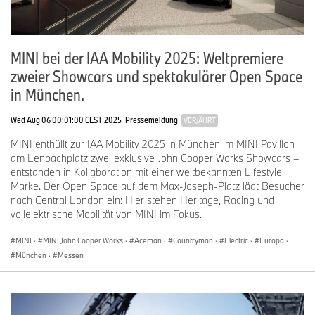
MINI bei der IAA Mobility 2025: Weltpremiere
zweier Showcars und spektakulärer Open Space
in München.
Wed Aug 06 00:01:00 CEST 2025
Pressemeldung
VERJÄHRT
MINI enthüllt zur IAA Mobility 2025 in München im MINI Pavillon
am Lenbachplatz zwei exklusive John Cooper Works Showcars –
entstanden in Kollaboration mit einer weltbekannten Lifestyle
Marke. Der Open Space auf dem Max-Joseph-Platz lädt Besucher
nach Central London ein: Hier stehen Heritage, Racing und
vollelektrische Mobilität von MINI im Fokus.
MINI
·
MINI John Cooper Works
·
Aceman
·
Countryman
·
Electric
·
Europa
·
München
·
Messen