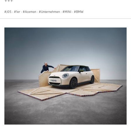
+++
J05
·
1er
·
Aceman
·
Unternehmen
·
MINI
·
BMW