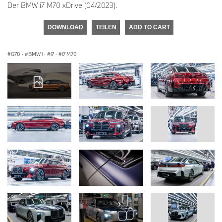
Der BMW i7 M70 xDrive (04/2023).
DOWNLOAD
TEILEN
ADD TO CART
G70
·
BMW i
·
i7
·
i7 M70