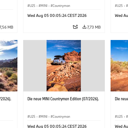
U25
·
MINI
·
Countryman
U25
·
Wed Aug 05 00:05:24 CEST 2026
Wed Au
7,56 MB
7,73 MB
/2026).
Die neue MINI Countryman Edition (07/2026).
Die neu
U25
·
MINI
·
Countryman
U25
·
Wed Aug 05 00:05:24 CEST 2026
Wed Au