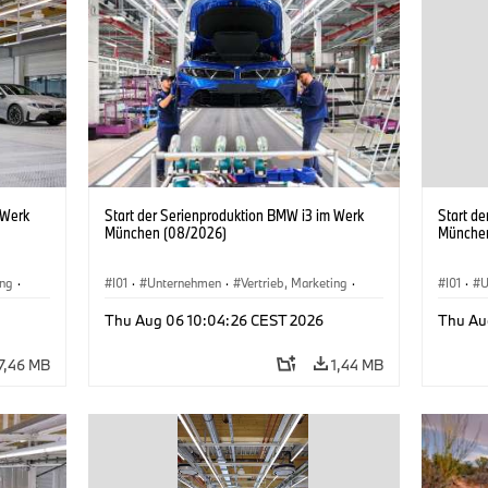
 Werk
Start der Serienproduktion BMW i3 im Werk
Start d
München (08/2026)
Münche
ing
·
I01
·
Unternehmen
·
Vertrieb, Marketing
·
I01
·
U
BMW i
Produktionswerke
·
Standorte
·
i3
·
BMW i
Produk
Thu Aug 06 10:04:26 CEST 2026
Thu Au
7,46 MB
1,44 MB