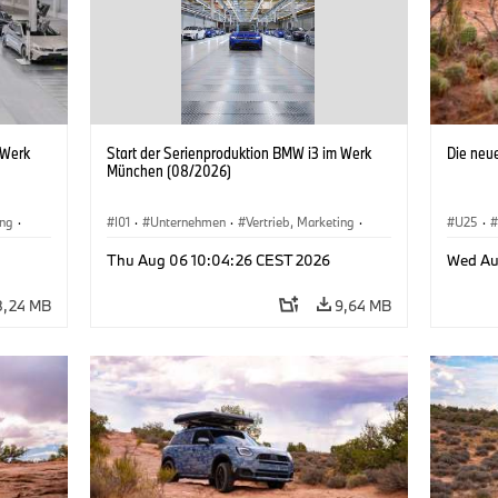
 Werk
Start der Serienproduktion BMW i3 im Werk
Die neu
München (08/2026)
ing
·
I01
·
Unternehmen
·
Vertrieb, Marketing
·
U25
·
BMW i
Produktionswerke
·
Standorte
·
i3
·
BMW i
Thu Aug 06 10:04:26 CEST 2026
Wed Au
8,24 MB
9,64 MB