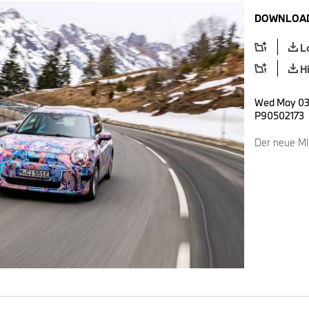
DOWNLOAD
L
H
Wed May 03 
P90502173
Der neue MI