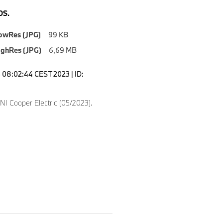
S.
owRes (JPG)
99 KB
ighRes (JPG)
6,69 MB
08:02:44 CEST 2023 | ID:
NI Cooper Electric (05/2023).