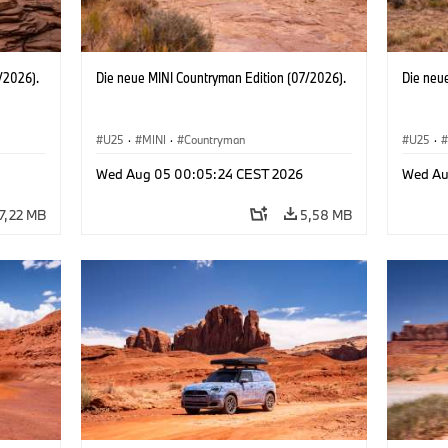
/2026).
Die neue MINI Countryman Edition (07/2026).
Die neu
U25
·
MINI
·
Countryman
U25
·
Wed Aug 05 00:05:24 CEST 2026
Wed Au
7,22 MB
5,58 MB