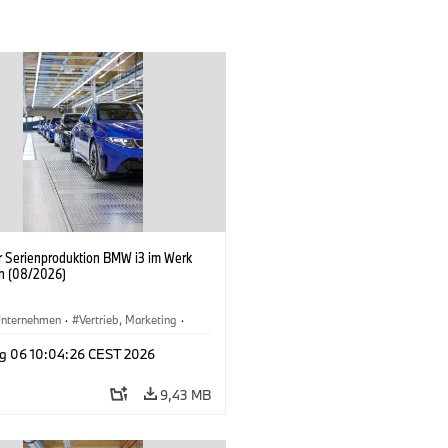
er Serienproduktion BMW i3 im Werk
n (08/2026)
nternehmen
·
Vertrieb, Marketing
·
tionswerke
·
Standorte
·
i3
·
BMW i
g 06 10:04:26 CEST 2026
9,43 MB