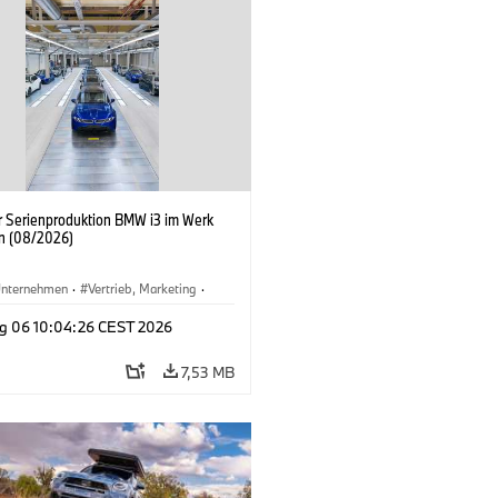
er Serienproduktion BMW i3 im Werk
n (08/2026)
nternehmen
·
Vertrieb, Marketing
·
tionswerke
·
Standorte
·
i3
·
BMW i
g 06 10:04:26 CEST 2026
7,53 MB