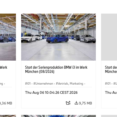
 Werk
Start der Serienproduktion BMW i3 im Werk
Start d
München (08/2026)
Münche
ing
·
I01
·
Unternehmen
·
Vertrieb, Marketing
·
I01
·
U
BMW i
Produktionswerke
·
Standorte
·
i3
·
BMW i
Produk
Thu Aug 06 10:04:26 CEST 2026
Thu Au
9,36 MB
9,75 MB