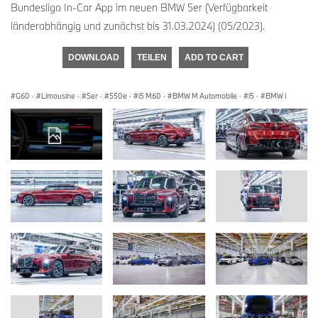
Bundesliga In-Car App im neuen BMW 5er (Verfügbarkeit
länderabhängig und zunächst bis 31.03.2024) (05/2023).
DOWNLOAD
TEILEN
ADD TO CART
G60
·
Limousine
·
5er
·
550e
·
i5 M60
·
BMW M Automobile
·
i5
·
BMW i