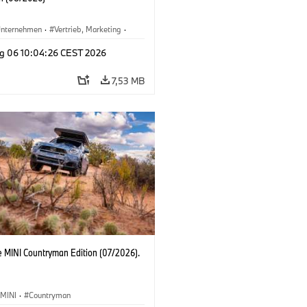
nternehmen
·
Vertrieb, Marketing
·
tionswerke
·
Standorte
·
i3
·
BMW i
g 06 10:04:26 CEST 2026
7,53 MB
e MINI Countryman Edition (07/2026).
MINI
·
Countryman