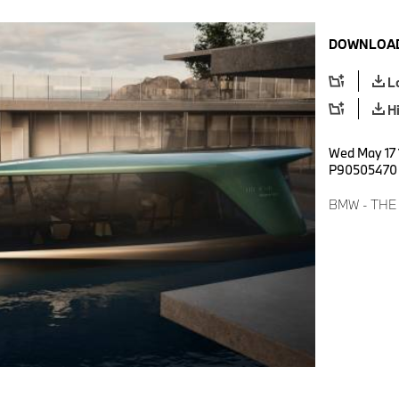
DOWNLOAD
L
H
Wed May 17 1
P90505470
BMW - THE 