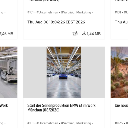
ing
·
I01
·
Unternehmen
·
Vertrieb, Marketing
·
I01
·
U
BMW i
Produktionswerke
·
Standorte
·
i3
·
BMW i
Produk
Thu Aug 06 10:04:26 CEST 2026
Thu Au
7,46 MB
1,44 MB
 Werk
Start der Serienproduktion BMW i3 im Werk
Die neu
München (08/2026)
ing
·
I01
·
Unternehmen
·
Vertrieb, Marketing
·
U25
·