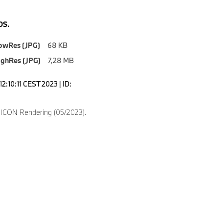
S.
owRes (JPG)
68 KB
ighRes (JPG)
7,28 MB
2:10:11 CEST 2023 | ID:
ICON Rendering (05/2023).