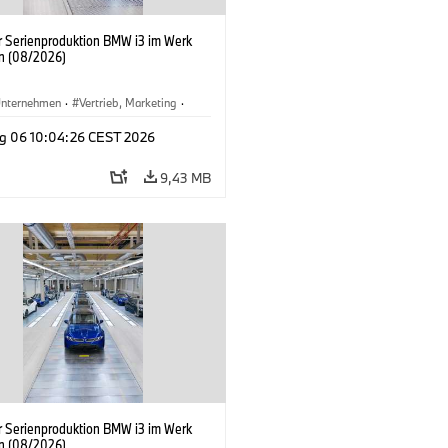
er Serienproduktion BMW i3 im Werk
n (08/2026)
nternehmen
·
Vertrieb, Marketing
·
tionswerke
·
Standorte
·
i3
·
BMW i
g 06 10:04:26 CEST 2026
9,43 MB
er Serienproduktion BMW i3 im Werk
n (08/2026)