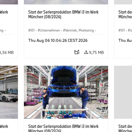
 Werk
Start der Serienproduktion BMW i3 im Werk
Start d
München (08/2026)
Münche
ing
·
I01
·
Unternehmen
·
Vertrieb, Marketing
·
I01
·
U
BMW i
Produktionswerke
·
Standorte
·
i3
·
BMW i
Produk
Thu Aug 06 10:04:26 CEST 2026
Thu Au
9,36 MB
9,75 MB
 Werk
Start der Serienproduktion BMW i3 im Werk
Start d
München (08/2026)
Münche