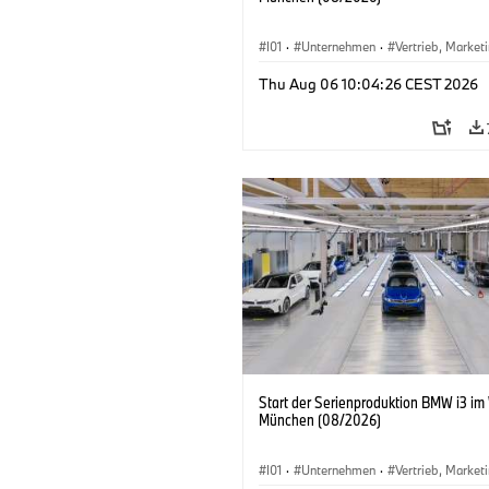
I01
·
Unternehmen
·
Vertrieb, Market
Produktionswerke
·
Standorte
·
i3
·
Thu Aug 06 10:04:26 CEST 2026
Start der Serienproduktion BMW i3 im
München (08/2026)
I01
·
Unternehmen
·
Vertrieb, Market