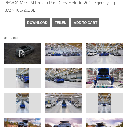
BMW X1 M35i, M Frozen Pure Grey Metallic, 20“ Felgenstyling
872M (06/2023).
DOWNLOAD
TEILEN
ADD TO CART
U11
·
X1