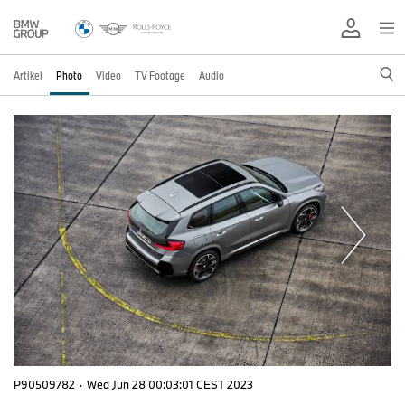
Artikel
Photo
Video
TV Footage
Audio
P90509782
·
Wed Jun 28 00:03:01 CEST 2023