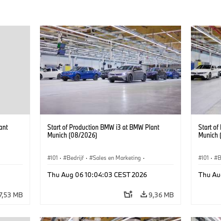
ant
Start of Production BMW i3 at BMW Plant
Start o
Munich (08/2026)
Munich 
I01
·
Bedrijf
·
Sales en Marketing
·
I01
·
B
BMW i
Productiefabrieken
·
Locaties
·
i3
·
BMW i
Product
Thu Aug 06 10:04:03 CEST 2026
Thu Au
7,53 MB
9,36 MB