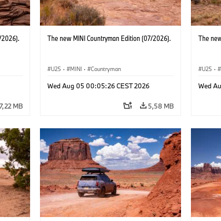
/2026).
The new MINI Countryman Edition (07/2026).
The new
U25
·
MINI
·
Countryman
U25
·
Wed Aug 05 00:05:26 CEST 2026
Wed Au
7,22 MB
5,58 MB