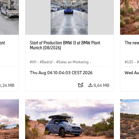
ant
Start of Production BMW i3 at BMW Plant
The new
Munich (08/2026)
I01
·
Bedrijf
·
Sales en Marketing
·
U25
·
BMW i
Productiefabrieken
·
Locaties
·
i3
·
BMW i
Thu Aug 06 10:04:03 CEST 2026
Wed Au
8,24 MB
9,64 MB