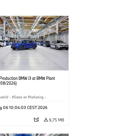
f Production BMW i3 at BMW Plant
(08/2026)
edrijf
·
Sales en Marketing
·
iefabrieken
·
Locaties
·
i3
·
BMW i
g 06 10:04:03 CEST 2026
9,75 MB