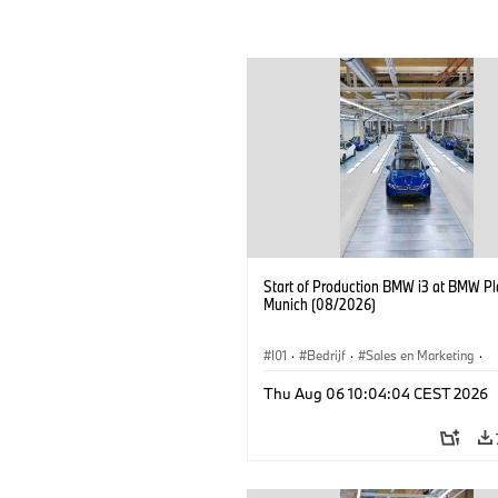
Start of Production BMW i3 at BMW Pl
Munich (08/2026)
I01
·
Bedrijf
·
Sales en Marketing
·
Productiefabrieken
·
Locaties
·
i3
·
Thu Aug 06 10:04:04 CEST 2026