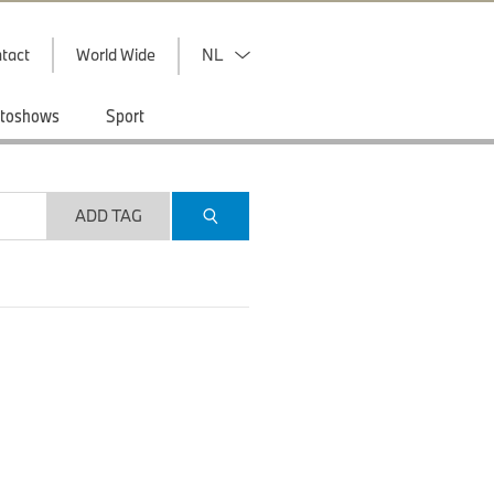
tact
World Wide
NL
toshows
Sport
ADD TAG