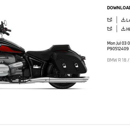
DOWNLOAD
L
H
Mon Jul 03 0
P90512409
BMW R 18 /