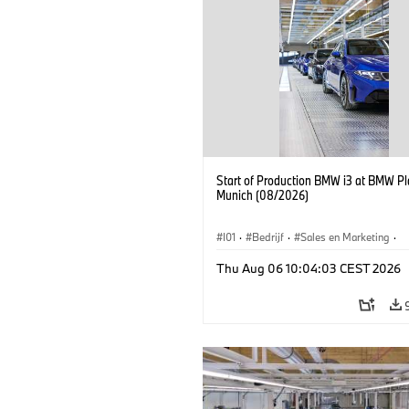
Start of Production BMW i3 at BMW Pl
Munich (08/2026)
I01
·
Bedrijf
·
Sales en Marketing
·
Productiefabrieken
·
Locaties
·
i3
·
Thu Aug 06 10:04:03 CEST 2026