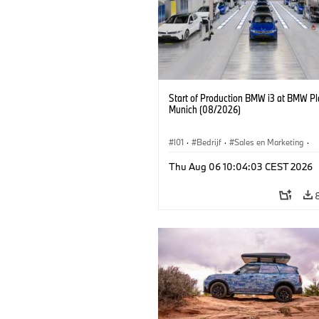
Start of Production BMW i3 at BMW Pl
Munich (08/2026)
I01
·
Bedrijf
·
Sales en Marketing
·
Productiefabrieken
·
Locaties
·
i3
·
Thu Aug 06 10:04:03 CEST 2026