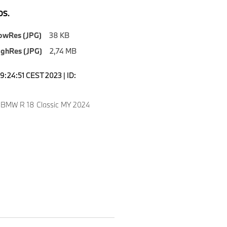
S.
owRes (JPG)
38 KB
ighRes (JPG)
2,74 MB
9:24:51 CEST 2023 | ID:
 BMW R 18 Classic MY 2024