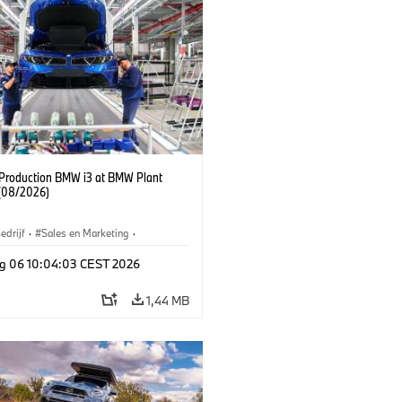
f Production BMW i3 at BMW Plant
(08/2026)
edrijf
·
Sales en Marketing
·
iefabrieken
·
Locaties
·
i3
·
BMW i
g 06 10:04:03 CEST 2026
1,44 MB