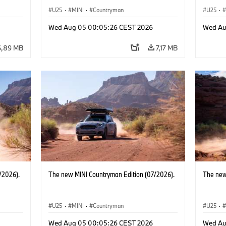
U25
·
MINI
·
Countryman
U25
·
Wed Aug 05 00:05:26 CEST 2026
Wed Au
6,89 MB
7,17 MB
/2026).
The new MINI Countryman Edition (07/2026).
The new
U25
·
MINI
·
Countryman
U25
·
Wed Aug 05 00:05:26 CEST 2026
Wed Au