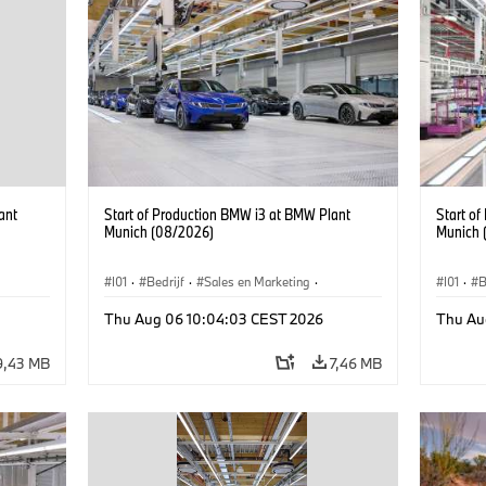
ant
Start of Production BMW i3 at BMW Plant
Start o
Munich (08/2026)
Munich 
I01
·
Bedrijf
·
Sales en Marketing
·
I01
·
B
BMW i
Productiefabrieken
·
Locaties
·
i3
·
BMW i
Product
Thu Aug 06 10:04:03 CEST 2026
Thu Au
9,43 MB
7,46 MB