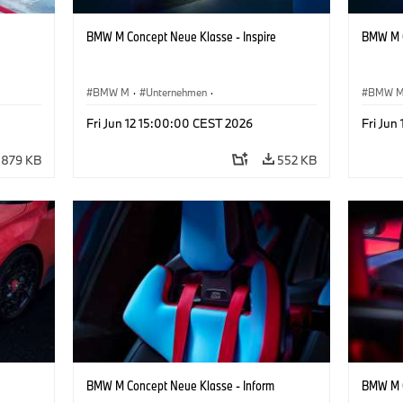
BMW M Concept Neue Klasse - Inspire
BMW M C
BMW M
·
Unternehmen
·
BMW 
sign
Konzeptfahrzeuge & Design
·
BMW Design
Konzep
Fri Jun 12 15:00:00 CEST 2026
Fri Jun
879 KB
552 KB
BMW M Concept Neue Klasse - Inform
BMW M C