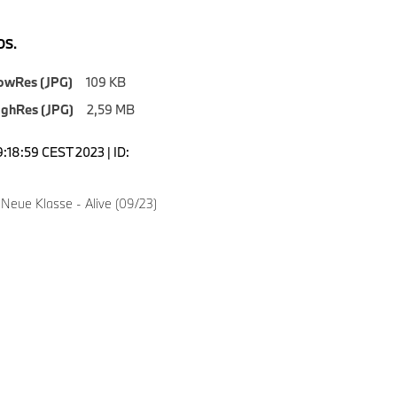
S.
owRes (JPG)
109 KB
ighRes (JPG)
2,59 MB
9:18:59 CEST 2023 | ID:
Neue Klasse - Alive (09/23)