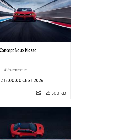
oncept Neue Klasse
M
·
Unternehmen
·
tfahrzeuge & Design
·
BMW Design
 12 15:00:00 CEST 2026
608 KB