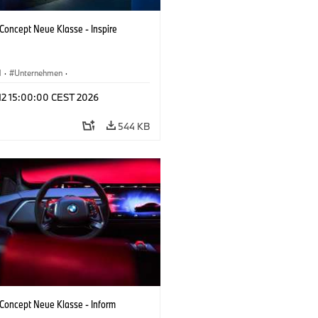
oncept Neue Klasse - Inspire
M
·
Unternehmen
·
tfahrzeuge & Design
·
BMW Design
 12 15:00:00 CEST 2026
544 KB
oncept Neue Klasse - Inform