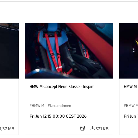
BMW M Concept Neue Klasse - Inspire
BMW M C
BMW M
·
Unternehmen
·
BMW 
sign
Konzeptfahrzeuge & Design
·
BMW Design
Konzep
Fri Jun 12 15:00:00 CEST 2026
Fri Jun
1,37 MB
571 KB