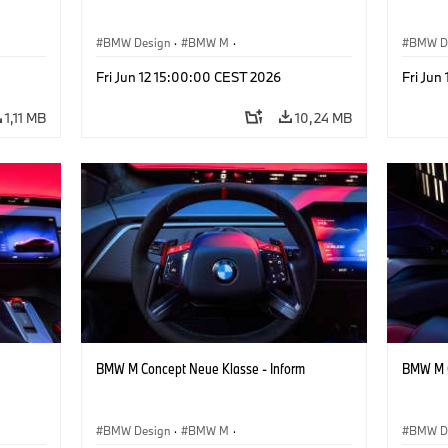
BMW Design
·
BMW M
·
BMW D
sign
Konzeptfahrzeuge & Design
·
Corporate
Konzep
Fri Jun 12 15:00:00 CEST 2026
Fri Jun
1,11 MB
10,24 MB
BMW M Concept Neue Klasse - Inform
BMW M C
BMW Design
·
BMW M
·
BMW D