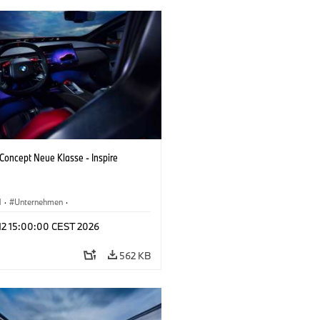
oncept Neue Klasse - Inspire
M
·
Unternehmen
·
tfahrzeuge & Design
·
BMW Design
 12 15:00:00 CEST 2026
562 KB