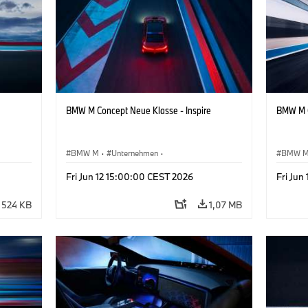
BMW M Concept Neue Klasse - Inspire
BMW M C
BMW M
·
Unternehmen
·
BMW 
sign
Konzeptfahrzeuge & Design
·
BMW Design
Konzep
Fri Jun 12 15:00:00 CEST 2026
Fri Jun
524 KB
1,07 MB