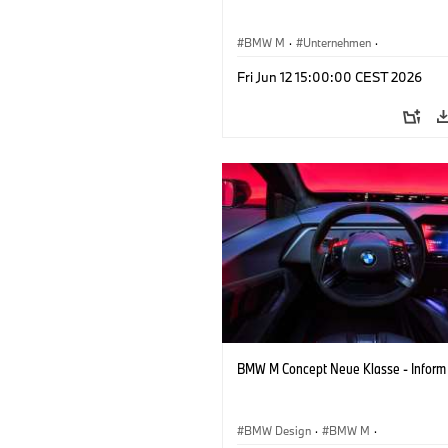
BMW M
·
Unternehmen
·
Konzeptfahrzeuge & Design
·
BMW De
Fri Jun 12 15:00:00 CEST 2026
BMW M Concept Neue Klasse - Inform
BMW Design
·
BMW M
·