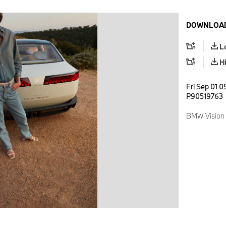
DOWNLOAD
L
H
Fri Sep 01 0
P90519763
BMW Vision 