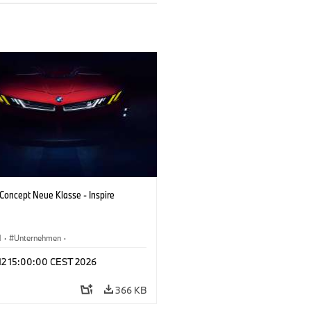
oncept Neue Klasse - Inspire
M
·
Unternehmen
·
tfahrzeuge & Design
·
BMW Design
 12 15:00:00 CEST 2026
366 KB