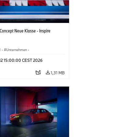
oncept Neue Klasse - Inspire
M
·
Unternehmen
·
tfahrzeuge & Design
·
BMW Design
 12 15:00:00 CEST 2026
1,31 MB