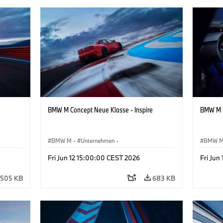
BMW M Concept Neue Klasse - Inspire
BMW M C
BMW M
·
Unternehmen
·
BMW 
sign
Konzeptfahrzeuge & Design
·
BMW Design
Konzep
Fri Jun 12 15:00:00 CEST 2026
Fri Jun
505 KB
683 KB