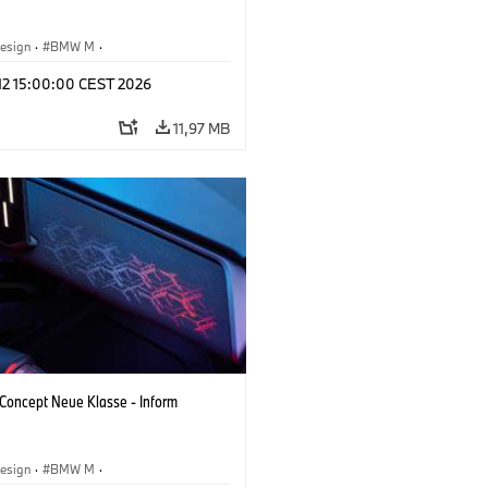
esign
·
BMW M
·
tfahrzeuge & Design
·
Corporate
 12 15:00:00 CEST 2026
11,97 MB
oncept Neue Klasse - Inform
esign
·
BMW M
·