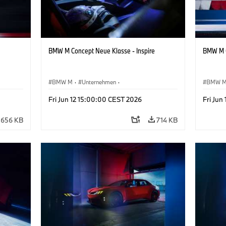
BMW M Concept Neue Klasse - Inspire
BMW M C
BMW M
·
Unternehmen
·
BMW 
sign
Konzeptfahrzeuge & Design
·
BMW Design
Konzep
Fri Jun 12 15:00:00 CEST 2026
Fri Jun
656 KB
714 KB