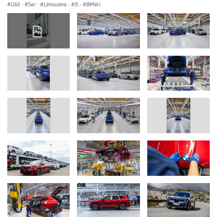
G60
·
5er
·
Limousine
·
i5
·
BMW i