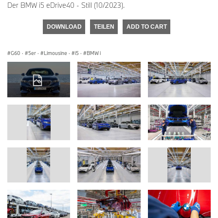
Der BMW i5 eDrive40 - Still (10/2023).
DOWNLOAD
TEILEN
ADD TO CART
G60
·
5er
·
Limousine
·
i5
·
BMW i