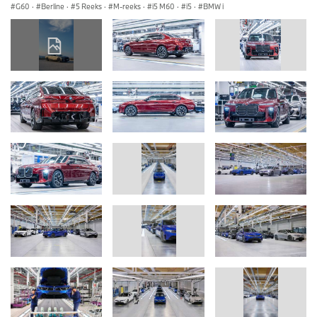
G60
·
Berline
·
5 Reeks
·
M-reeks
·
i5 M60
·
i5
·
BMW i