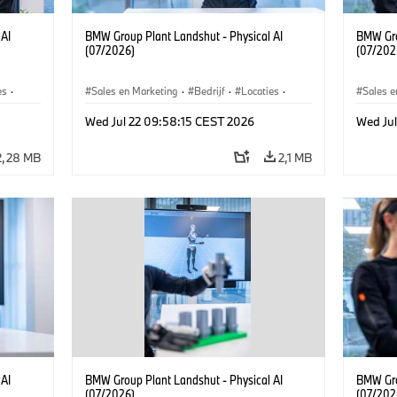
 AI
BMW Group Plant Landshut - Physical AI
BMW Gro
(07/2026)
(07/202
es
·
Sales en Marketing
·
Bedrijf
·
Locaties
·
Sales e
Productiefabrieken
Product
Wed Jul 22 09:58:15 CEST 2026
Wed Ju
2,28 MB
2,1 MB
 AI
BMW Group Plant Landshut - Physical AI
BMW Gro
(07/2026)
(07/202