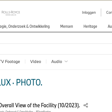
Inloggen
Con
ogie, Onderzoek & Ontwikkeling
Mensen
Heritage
Au
TV Footage
Video
Audio
UX · PHOTO.
Overall View of the Facility (10/2023).
ogie, Onderzoek & Ontwikkeling
·
Electrification