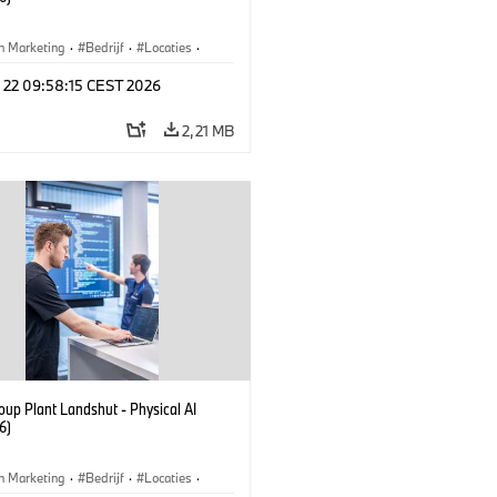
n Marketing
·
Bedrijf
·
Locaties
·
iefabrieken
l 22 09:58:15 CEST 2026
2,21 MB
up Plant Landshut - Physical AI
6)
n Marketing
·
Bedrijf
·
Locaties
·