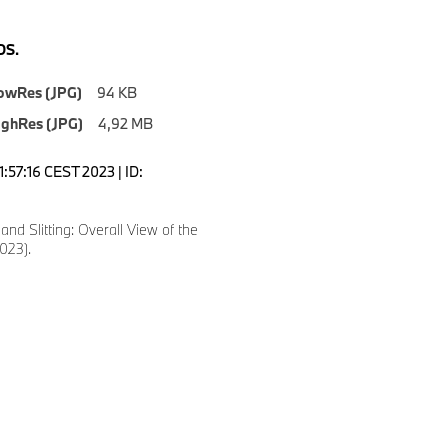
S.
owRes (JPG)
94 KB
ighRes (JPG)
4,92 MB
1:57:16 CEST 2023 | ID:
and Slitting: Overall View of the
2023).