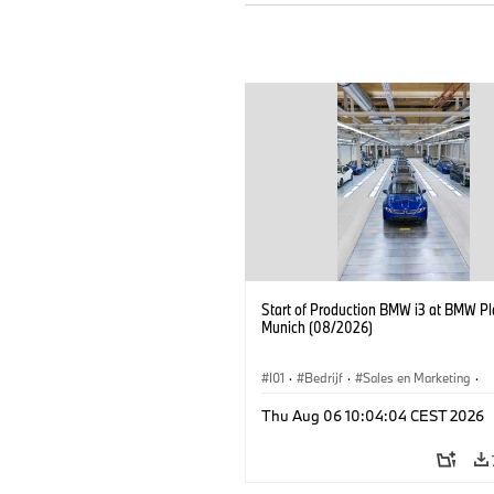
Start of Production BMW i3 at BMW Pl
Munich (08/2026)
I01
·
Bedrijf
·
Sales en Marketing
·
Productiefabrieken
·
Locaties
·
i3
·
Thu Aug 06 10:04:04 CEST 2026