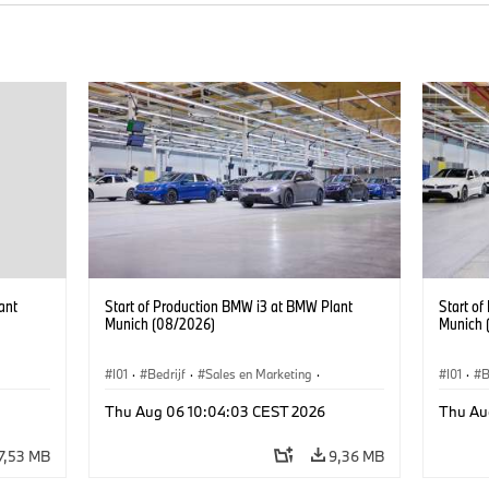
ant
Start of Production BMW i3 at BMW Plant
Start o
Munich (08/2026)
Munich 
I01
·
Bedrijf
·
Sales en Marketing
·
I01
·
B
BMW i
Productiefabrieken
·
Locaties
·
i3
·
BMW i
Product
Thu Aug 06 10:04:03 CEST 2026
Thu Au
7,53 MB
9,36 MB