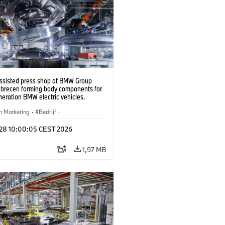
ssisted press shop at BMW Group
ebrecen forming body components for
eration BMW electric vehicles.
6)
n Marketing
·
Bedrijf
·
iefabrieken
·
Locaties
l 28 10:00:05 CEST 2026
1,97 MB