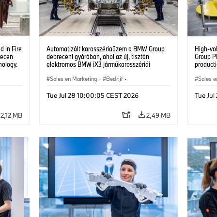
 in Fire
Automatizált karosszériaüzem a BMW Group
High-vo
recen
debreceni gyárában, ahol az új, tisztán
Group P
nology.
elektromos BMW iX3 járműkarosszériái
producti
készülnek. (07/2026)
vehicles
Sales en Marketing
·
Bedrijf
·
Sales e
Productiefabrieken
·
Locaties
Product
Tue Jul 28 10:00:05 CEST 2026
Tue Ju
2,12 MB
2,49 MB