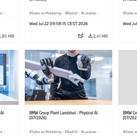
es
·
Sales en Marketing
·
Bedrijf
·
Locaties
·
Sales e
Productiefabrieken
Product
Wed Jul 22 09:58:15 CEST 2026
Wed Ju
1,85 MB
2,41 MB
 AI
BMW Group Plant Landshut - Physical AI
BMW Gro
(07/2026)
(07/202
es
·
Sales en Marketing
·
Bedrijf
·
Locaties
·
Sales e