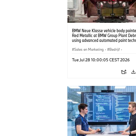
BMW Neue Klasse vehicle body painted
Red Metallic at BMW Group Plant Deb
using advanced automated paint tech
(07/2026)
Sales en Marketing
·
Bedrijf
·
Productiefabrieken
·
Locaties
Tue Jul 28 10:00:05 CEST 2026