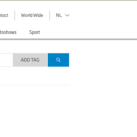
tact
World Wide
NL
toshows
Sport
ADD TAG