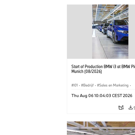
Start of Production BMW i3 at BMW Pl
Munich (08/2026)
I01
·
Bedrijf
·
Sales en Marketing
·
Productiefabrieken
·
Locaties
·
i3
·
Thu Aug 06 10:04:03 CEST 2026