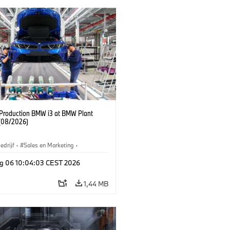
f Production BMW i3 at BMW Plant
(08/2026)
edrijf
·
Sales en Marketing
·
iefabrieken
·
Locaties
·
i3
·
BMW i
g 06 10:04:03 CEST 2026
1,44 MB