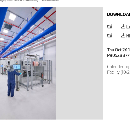
DOWNLOAD
L
H
Thu Oct 26 1
P90528877
Calendering 
Facility (10/