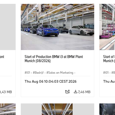
ant
Start of Production BMW i3 at BMW Plant
Start o
Munich (08/2026)
Munich 
I01
·
Bedrijf
·
Sales en Marketing
·
I01
·
B
BMW i
Productiefabrieken
·
Locaties
·
i3
·
BMW i
Product
Thu Aug 06 10:04:03 CEST 2026
Thu Au
9,43 MB
7,46 MB