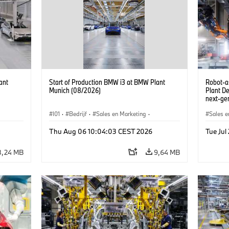
ant
Start of Production BMW i3 at BMW Plant
Robot-a
Munich (08/2026)
Plant D
next-gen
(07/202
I01
·
Bedrijf
·
Sales en Marketing
·
Sales e
BMW i
Productiefabrieken
·
Locaties
·
i3
·
BMW i
Product
Thu Aug 06 10:04:03 CEST 2026
Tue Ju
8,24 MB
9,64 MB