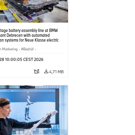
ltage battery assembly line at BMW
lant Debrecen with automated
on systems for Neue Klasse electric
. (07/2026)
n Marketing
·
Bedrijf
·
iefabrieken
·
Locaties
l 28 10:00:05 CEST 2026
4,71 MB