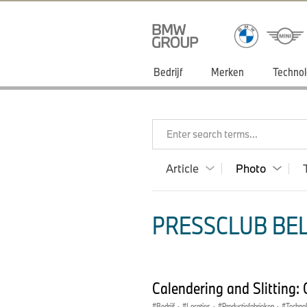
Bedrijf
Merken
Technol
Enter search terms...
Article
Photo
PRESSCLUB BEL
Calendering and Slitting: 
Bedrijf
·
Locaties
·
Productiefabrieken
·
Technol