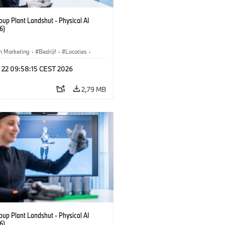
up Plant Landshut - Physical AI
6)
n Marketing
·
Bedrijf
·
Locaties
·
iefabrieken
l 22 09:58:15 CEST 2026
2,79 MB
up Plant Landshut - Physical AI
6)