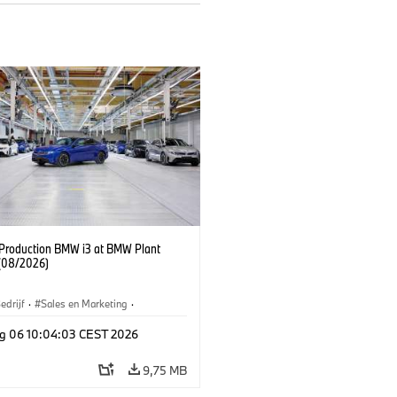
f Production BMW i3 at BMW Plant
(08/2026)
edrijf
·
Sales en Marketing
·
iefabrieken
·
Locaties
·
i3
·
BMW i
g 06 10:04:03 CEST 2026
9,75 MB