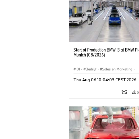
Start of Production BMW i3 at BMW Pl
Munich (08/2026)
I01
·
Bedrijf
·
Sales en Marketing
·
Productiefabrieken
·
Locaties
·
i3
·
Thu Aug 06 10:04:03 CEST 2026