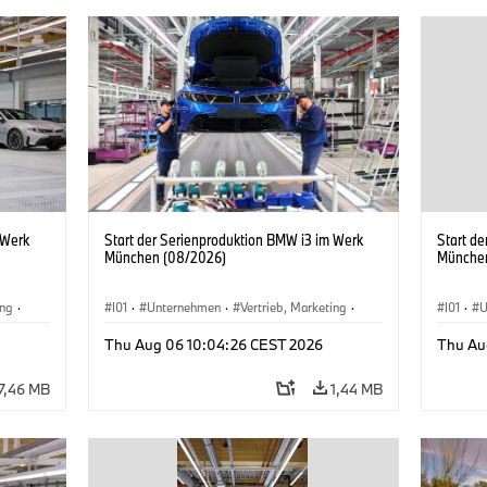
 Werk
Start der Serienproduktion BMW i3 im Werk
Start d
München (08/2026)
Münche
ing
·
I01
·
Unternehmen
·
Vertrieb, Marketing
·
I01
·
U
BMW i
Produktionswerke
·
Standorte
·
i3
·
BMW i
Produk
Thu Aug 06 10:04:26 CEST 2026
Thu Au
7,46 MB
1,44 MB