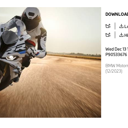
DOWNLOAD
L
H
Wed Dec 13 1
P90533676
BMW Motorra
(12/2023)