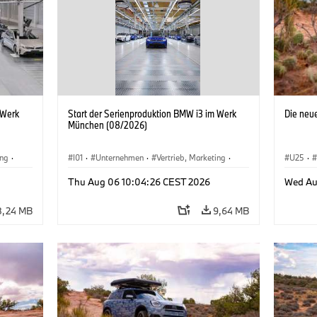
 Werk
Start der Serienproduktion BMW i3 im Werk
Die neu
München (08/2026)
ing
·
I01
·
Unternehmen
·
Vertrieb, Marketing
·
U25
·
BMW i
Produktionswerke
·
Standorte
·
i3
·
BMW i
Thu Aug 06 10:04:26 CEST 2026
Wed Au
8,24 MB
9,64 MB