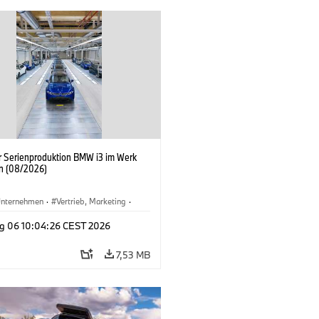
er Serienproduktion BMW i3 im Werk
n (08/2026)
nternehmen
·
Vertrieb, Marketing
·
tionswerke
·
Standorte
·
i3
·
BMW i
g 06 10:04:26 CEST 2026
7,53 MB