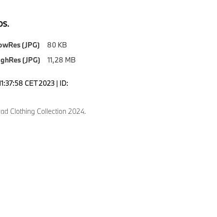
S.
owRes (JPG)
80 KB
ighRes (JPG)
11,28 MB
1:37:58 CET 2023 | ID:
d Clothing Collection 2024.