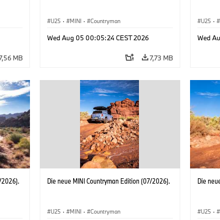
U25
·
MINI
·
Countryman
U25
·
Wed Aug 05 00:05:24 CEST 2026
Wed Au
7,56 MB
7,73 MB
/2026).
Die neue MINI Countryman Edition (07/2026).
Die neu
U25
·
MINI
·
Countryman
U25
·