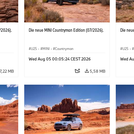
/2026).
Die neue MINI Countryman Edition (07/2026).
Die neu
U25
·
MINI
·
Countryman
U25
·
Wed Aug 05 00:05:24 CEST 2026
Wed Au
7,22 MB
5,58 MB