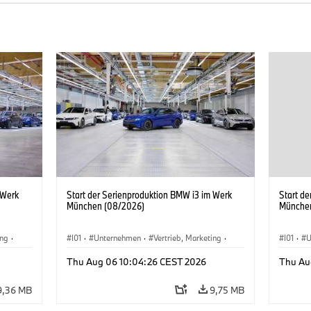
 Werk
Start der Serienproduktion BMW i3 im Werk
Start d
München (08/2026)
Münche
ing
·
I01
·
Unternehmen
·
Vertrieb, Marketing
·
I01
·
U
BMW i
Produktionswerke
·
Standorte
·
i3
·
BMW i
Produk
Thu Aug 06 10:04:26 CEST 2026
Thu Au
9,36 MB
9,75 MB