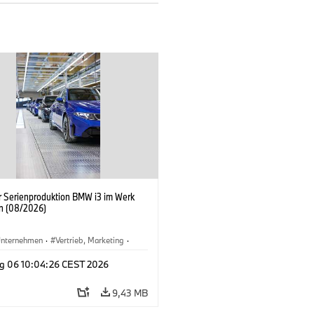
er Serienproduktion BMW i3 im Werk
n (08/2026)
nternehmen
·
Vertrieb, Marketing
·
tionswerke
·
Standorte
·
i3
·
BMW i
g 06 10:04:26 CEST 2026
9,43 MB