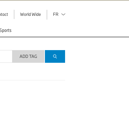
tact
World Wide
FR
Sports
ADD TAG