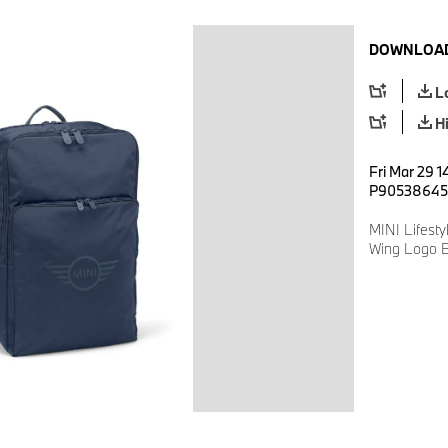
DOWNLOAD
L
H
Fri Mar 29 1
P90538645
MINI Lifesty
Wing Logo B