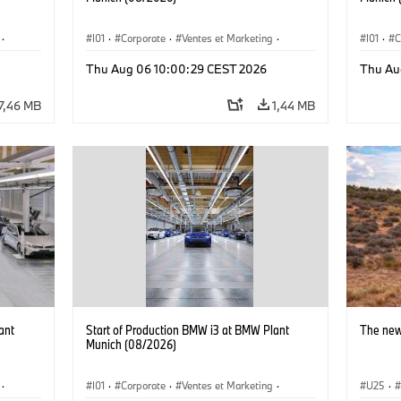
·
I01
·
Corporate
·
Ventes et Marketing
·
I01
·
C
·
i3
·
Usines de production
·
Localizaciones
·
i3
·
Usines 
Thu Aug 06 10:00:29 CEST 2026
Thu Au
BMW i
BMW i
7,46 MB
1,44 MB
ant
Start of Production BMW i3 at BMW Plant
The new
Munich (08/2026)
·
I01
·
Corporate
·
Ventes et Marketing
·
U25
·