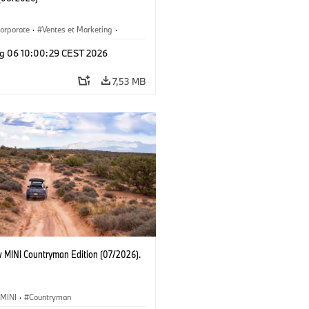
orporate
·
Ventes et Marketing
·
de production
·
Localizaciones
·
i3
·
g 06 10:00:29 CEST 2026
7,53 MB
 MINI Countryman Edition (07/2026).
MINI
·
Countryman