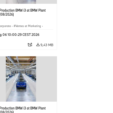
f Production BMW i3 at BMW Plant
(08/2026)
orporate
·
Ventes et Marketing
·
de production
·
Localizaciones
·
i3
·
g 06 10:00:29 CEST 2026
9,43 MB
f Production BMW i3 at BMW Plant
(08/2026)