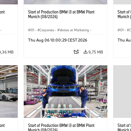
ant
Start of Production BMW i3 at BMW Plant
Start o
Munich (08/2026)
Munich 
·
I01
·
Corporate
·
Ventes et Marketing
·
I01
·
C
·
i3
·
Usines de production
·
Localizaciones
·
i3
·
Usines 
Thu Aug 06 10:00:29 CEST 2026
Thu Au
BMW i
BMW i
9,36 MB
9,75 MB
ant
Start of Production BMW i3 at BMW Plant
Start o
Munich (08/2026)
Munich 