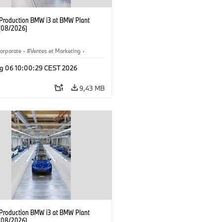
f Production BMW i3 at BMW Plant
(08/2026)
orporate
·
Ventes et Marketing
·
de production
·
Localizaciones
·
i3
·
g 06 10:00:29 CEST 2026
9,43 MB
f Production BMW i3 at BMW Plant
(08/2026)