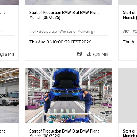
ant
Start of Production BMW i3 at BMW Plant
Start o
Munich (08/2026)
Munich 
·
I01
·
Corporate
·
Ventes et Marketing
·
I01
·
C
·
i3
·
Usines de production
·
Localizaciones
·
i3
·
Usines 
Thu Aug 06 10:00:29 CEST 2026
Thu Au
BMW i
BMW i
9,36 MB
9,75 MB
ant
Start of Production BMW i3 at BMW Plant
Start o
Munich (08/2026)
Munich 