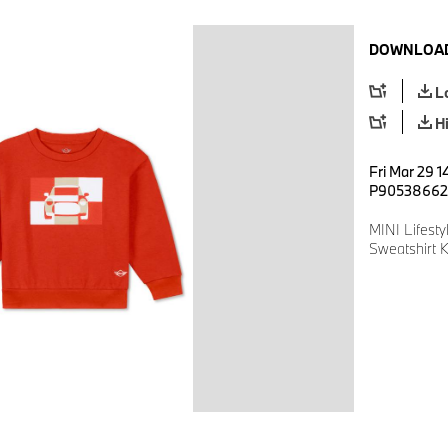
DOWNLOAD
L
H
Fri Mar 29 1
P90538662
MINI Lifesty
Sweatshirt K