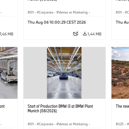
·
I01
·
Corporate
·
Ventes et Marketing
·
I01
·
C
·
i3
·
Usines de production
·
Localizaciones
·
i3
·
Usines 
Thu Aug 06 10:00:29 CEST 2026
Thu Au
BMW i
BMW i
7,46 MB
1,44 MB
ant
Start of Production BMW i3 at BMW Plant
The new
Munich (08/2026)
·
I01
·
Corporate
·
Ventes et Marketing
·
U25
·