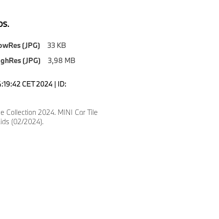
S.
owRes (JPG)
33 KB
ighRes (JPG)
3,98 MB
4:19:42 CET 2024 | ID:
le Collection 2024. MINI Car Tile
ids (02/2024).