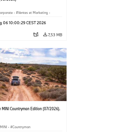
orporate
·
Ventes et Marketing
·
de production
·
Localizaciones
·
i3
·
g 06 10:00:29 CEST 2026
7,53 MB
 MINI Countryman Edition (07/2026).
MINI
·
Countryman