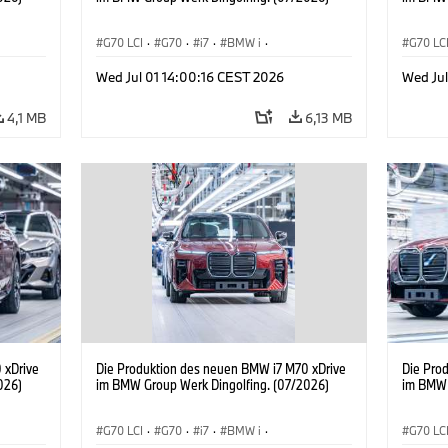
G70 LCI
·
G70
·
i7
·
BMW i
·
G70 LC
BMW M Automobile
·
i7 M70
·
BMW M 
Wed Jul 01 14:00:16 CEST 2026
Wed Jul
Produktionswerke
·
Standorte
Produk
4,1 MB
6,13 MB
 xDrive
Die Produktion des neuen BMW i7 M70 xDrive
Die Pro
026)
im BMW Group Werk Dingolfing. (07/2026)
im BMW 
G70 LCI
·
G70
·
i7
·
BMW i
·
G70 LC