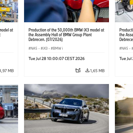
model at
Production of the 50,000th BMW iX3 model at
Product
t
the Assembly Hall of BMW Group Plant
the Ass
Debrecen. (07/2026)
Debrece
NA5
·
iX3
·
BMW i
NA5
·
Tue Jul 28 10:00:07 CEST 2026
Tue Jul
3,97 MB
1,65 MB