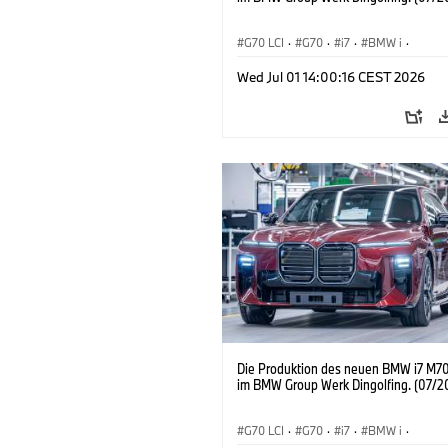
G70 LCI
·
G70
·
i7
·
BMW i
·
BMW M Automobile
·
i7 M70
·
Wed Jul 01 14:00:16 CEST 2026
Produktionswerke
·
Standorte
Die Produktion des neuen BMW i7 M70
im BMW Group Werk Dingolfing. (07/2
G70 LCI
·
G70
·
i7
·
BMW i
·