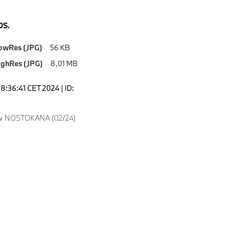
S.
owRes (JPG)
56 KB
ighRes (JPG)
8,01 MB
8:36:41 CET 2024 | ID:
w NOSTOKANA (02/24)