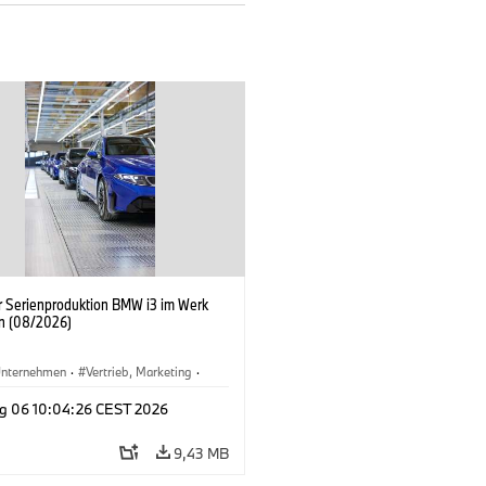
er Serienproduktion BMW i3 im Werk
n (08/2026)
nternehmen
·
Vertrieb, Marketing
·
tionswerke
·
Standorte
·
i3
·
BMW i
g 06 10:04:26 CEST 2026
9,43 MB