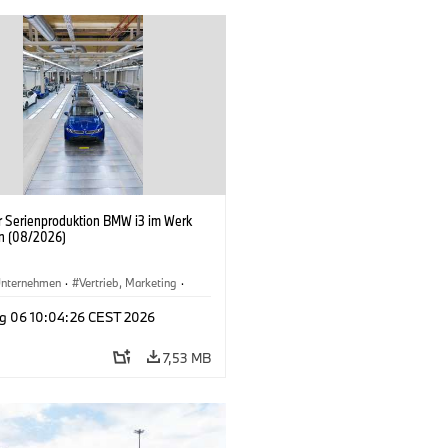
er Serienproduktion BMW i3 im Werk
n (08/2026)
nternehmen
·
Vertrieb, Marketing
·
tionswerke
·
Standorte
·
i3
·
BMW i
g 06 10:04:26 CEST 2026
7,53 MB