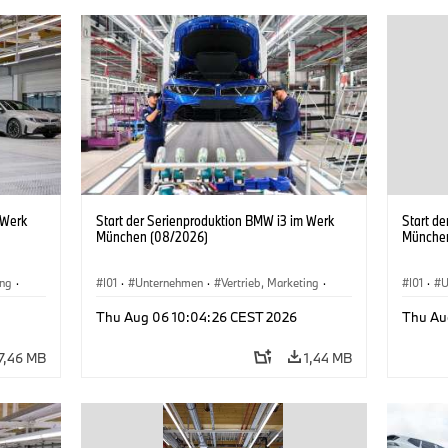
 Werk
Start der Serienproduktion BMW i3 im Werk
Start d
München (08/2026)
Münche
ing
·
I01
·
Unternehmen
·
Vertrieb, Marketing
·
I01
·
U
BMW i
Produktionswerke
·
Standorte
·
i3
·
BMW i
Produk
Thu Aug 06 10:04:26 CEST 2026
Thu Au
7,46 MB
1,44 MB