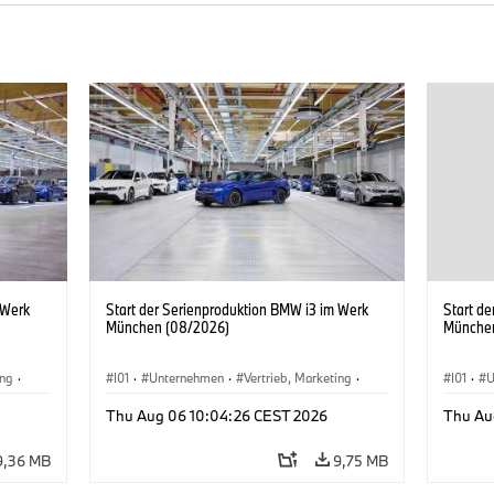
 Werk
Start der Serienproduktion BMW i3 im Werk
Start d
München (08/2026)
Münche
ing
·
I01
·
Unternehmen
·
Vertrieb, Marketing
·
I01
·
U
BMW i
Produktionswerke
·
Standorte
·
i3
·
BMW i
Produk
Thu Aug 06 10:04:26 CEST 2026
Thu Au
9,36 MB
9,75 MB