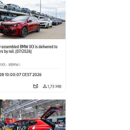
y assembled BMW iX3 is delivered to
s by rail. (07/2026)
iX3
·
BMW i
 28 10:00:07 CEST 2026
1,73 MB