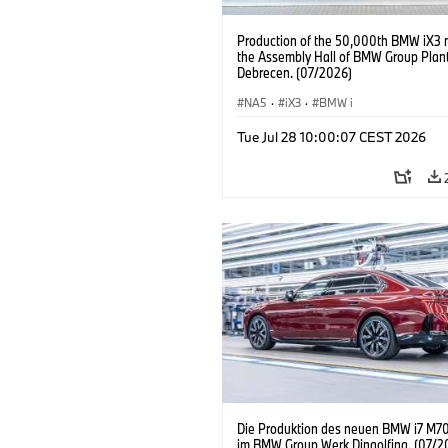
Production of the 50,000th BMW iX3 
the Assembly Hall of BMW Group Plan
Debrecen. (07/2026)
NA5
·
iX3
·
BMW i
Tue Jul 28 10:00:07 CEST 2026
Die Produktion des neuen BMW i7 M70
im BMW Group Werk Dingolfing. (07/2