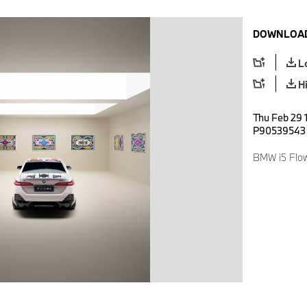
DOWNLOAD
L
H
Thu Feb 29 1
P90539543
BMW i5 Flo