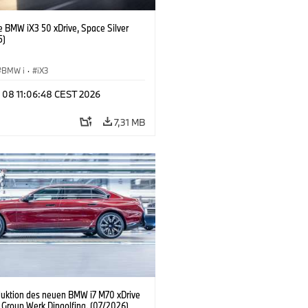
e BMW iX3 50 xDrive, Space Silver
5)
BMW i
·
iX3
l 08 11:06:48 CEST 2026
7,31 MB
duktion des neuen BMW i7 M70 xDrive
Group Werk Dingolfing. (07/2026)