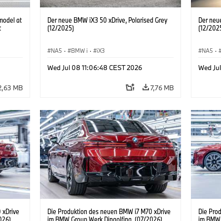
model at
Der neue BMW iX3 50 xDrive, Polarised Grey
Der neu
t
(12/2025)
(12/202
NA5
·
BMW i
·
iX3
NA5
·
Wed Jul 08 11:06:48 CEST 2026
Wed Ju
2,63 MB
7,76 MB
 xDrive
Die Produktion des neuen BMW i7 M70 xDrive
Die Pro
026)
im BMW Group Werk Dingolfing. (07/2026)
im BMW 