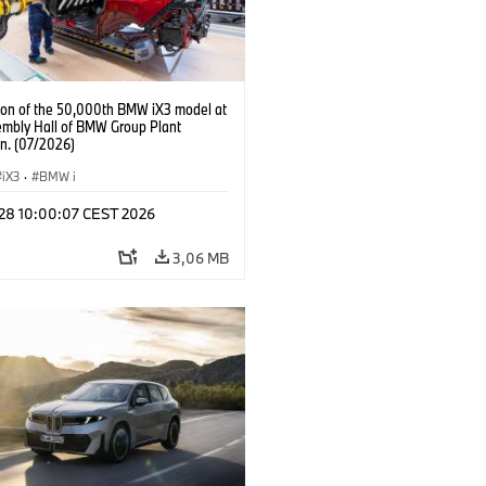
ion of the 50,000th BMW iX3 model at
embly Hall of BMW Group Plant
n. (07/2026)
iX3
·
BMW i
 28 10:00:07 CEST 2026
3,06 MB