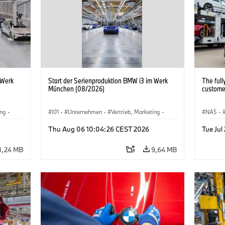
 Werk
Start der Serienproduktion BMW i3 im Werk
The full
München (08/2026)
customer
ing
·
I01
·
Unternehmen
·
Vertrieb, Marketing
·
NA5
·
BMW i
Produktionswerke
·
Standorte
·
i3
·
BMW i
Thu Aug 06 10:04:26 CEST 2026
Tue Jul
8,24 MB
9,64 MB