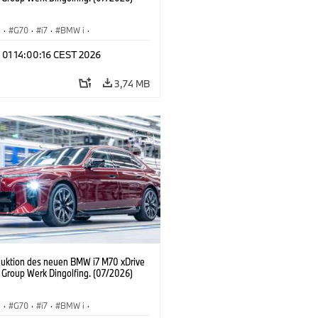
I
·
G70
·
i7
·
BMW i
·
Automobile
·
i7 M70
·
 01 14:00:16 CEST 2026
tionswerke
·
Standorte
3,74 MB
duktion des neuen BMW i7 M70 xDrive
Group Werk Dingolfing. (07/2026)
I
·
G70
·
i7
·
BMW i
·