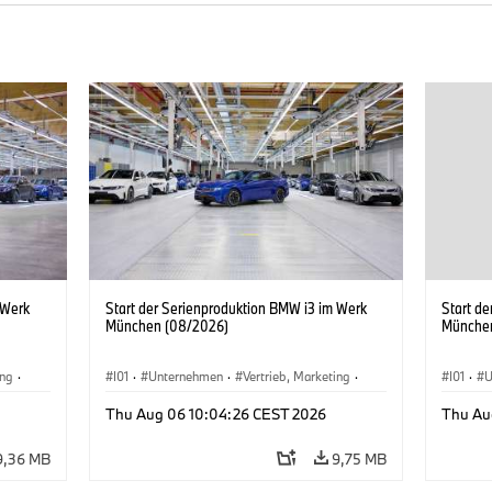
 Werk
Start der Serienproduktion BMW i3 im Werk
Start d
München (08/2026)
Münche
ing
·
I01
·
Unternehmen
·
Vertrieb, Marketing
·
I01
·
U
BMW i
Produktionswerke
·
Standorte
·
i3
·
BMW i
Produk
Thu Aug 06 10:04:26 CEST 2026
Thu Au
9,36 MB
9,75 MB