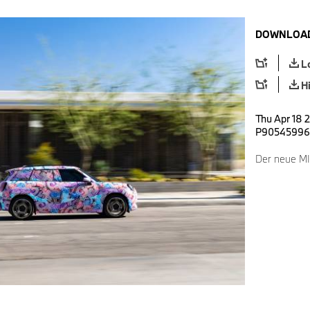
DOWNLOAD
L
H
Thu Apr 18 
P90545996
Der neue MI