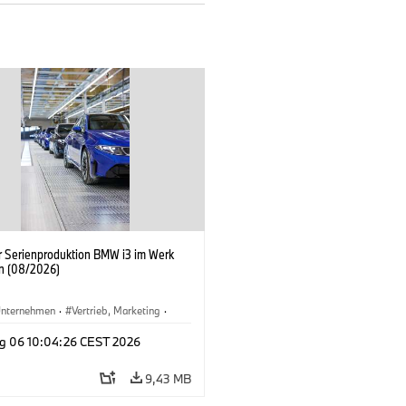
er Serienproduktion BMW i3 im Werk
n (08/2026)
nternehmen
·
Vertrieb, Marketing
·
tionswerke
·
Standorte
·
i3
·
BMW i
g 06 10:04:26 CEST 2026
9,43 MB