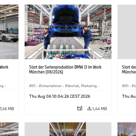
 Werk
Start der Serienproduktion BMW i3 im Werk
Start d
München (08/2026)
Münche
ing
·
I01
·
Unternehmen
·
Vertrieb, Marketing
·
I01
·
U
BMW i
Produktionswerke
·
Standorte
·
i3
·
BMW i
Produk
Thu Aug 06 10:04:26 CEST 2026
Thu Au
7,46 MB
1,44 MB