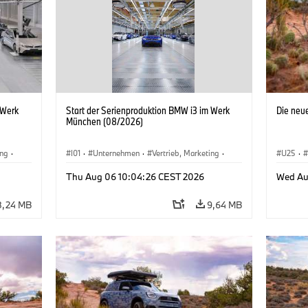
 Werk
Start der Serienproduktion BMW i3 im Werk
Die neu
München (08/2026)
ing
·
I01
·
Unternehmen
·
Vertrieb, Marketing
·
U25
·
BMW i
Produktionswerke
·
Standorte
·
i3
·
BMW i
Thu Aug 06 10:04:26 CEST 2026
Wed Au
8,24 MB
9,64 MB