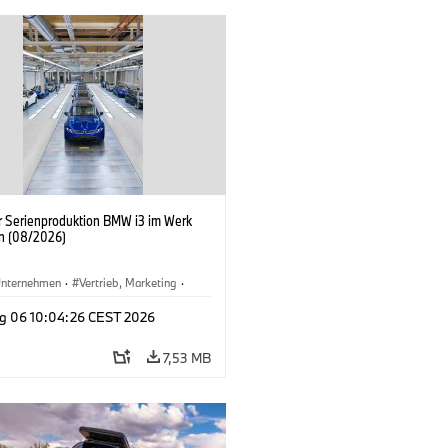
er Serienproduktion BMW i3 im Werk
n (08/2026)
nternehmen
·
Vertrieb, Marketing
·
tionswerke
·
Standorte
·
i3
·
BMW i
g 06 10:04:26 CEST 2026
7,53 MB