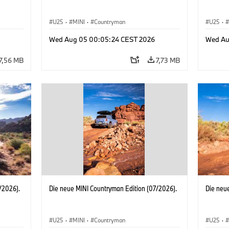
U25
·
MINI
·
Countryman
U25
·
Wed Aug 05 00:05:24 CEST 2026
Wed Au
7,56 MB
7,73 MB
/2026).
Die neue MINI Countryman Edition (07/2026).
Die neu
U25
·
MINI
·
Countryman
U25
·