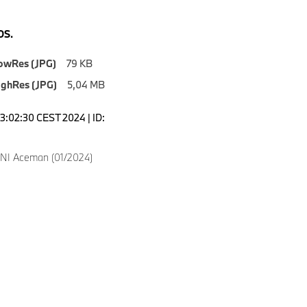
S.
owRes (JPG)
79 KB
ighRes (JPG)
5,04 MB
23:02:30 CEST 2024 | ID:
NI Aceman (01/2024)