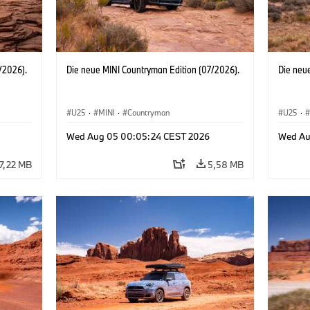
/2026).
Die neue MINI Countryman Edition (07/2026).
Die neu
U25
·
MINI
·
Countryman
U25
·
Wed Aug 05 00:05:24 CEST 2026
Wed Au
7,22 MB
5,58 MB