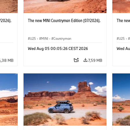
/2026).
The new MINI Countryman Edition (07/2026).
The new
U25
·
MINI
·
Countryman
U25
·
Wed Aug 05 00:05:26 CEST 2026
Wed Au
6,38 MB
7,59 MB