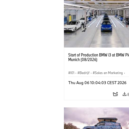
Start of Production BMW i3 at BMW Pl
Munich (08/2026)
I01
·
Bedrijf
·
Sales en Marketing
·
Productiefabrieken
·
Locaties
·
i3
·
Thu Aug 06 10:04:03 CEST 2026