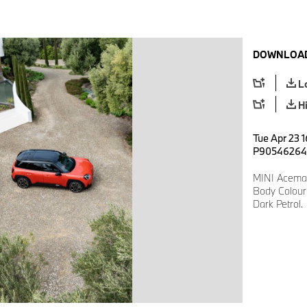
DOWNLOAD
L
H
Tue Apr 23 1
P90546264
MINI Aceman
Body Colour:
Dark Petrol.