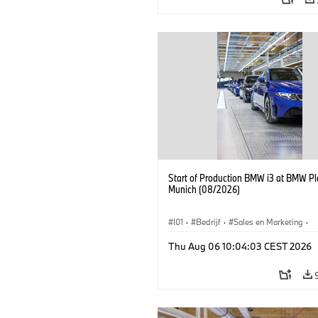
Start of Production BMW i3 at BMW Pl
Munich (08/2026)
I01
·
Bedrijf
·
Sales en Marketing
·
Productiefabrieken
·
Locaties
·
i3
·
Thu Aug 06 10:04:03 CEST 2026