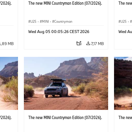
/2026).
The new MINI Countryman Edition (07/2026).
The new
U25
·
MINI
·
Countryman
U25
·
Wed Aug 05 00:05:26 CEST 2026
Wed Au
6,89 MB
7,17 MB
/2026).
The new MINI Countryman Edition (07/2026).
The new