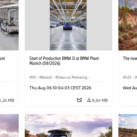
ant
Start of Production BMW i3 at BMW Plant
The new
Munich (08/2026)
I01
·
Bedrijf
·
Sales en Marketing
·
U25
·
BMW i
Productiefabrieken
·
Locaties
·
i3
·
BMW i
Thu Aug 06 10:04:03 CEST 2026
Wed Au
8,24 MB
9,64 MB