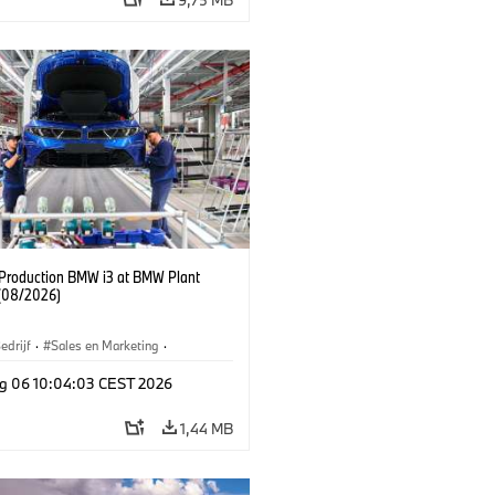
f Production BMW i3 at BMW Plant
(08/2026)
edrijf
·
Sales en Marketing
·
iefabrieken
·
Locaties
·
i3
·
BMW i
g 06 10:04:03 CEST 2026
1,44 MB