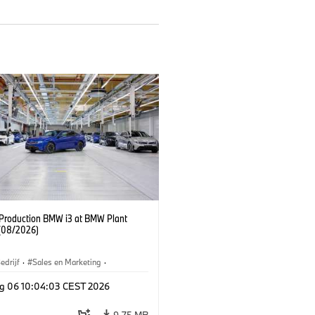
f Production BMW i3 at BMW Plant
(08/2026)
edrijf
·
Sales en Marketing
·
iefabrieken
·
Locaties
·
i3
·
BMW i
g 06 10:04:03 CEST 2026
9,75 MB