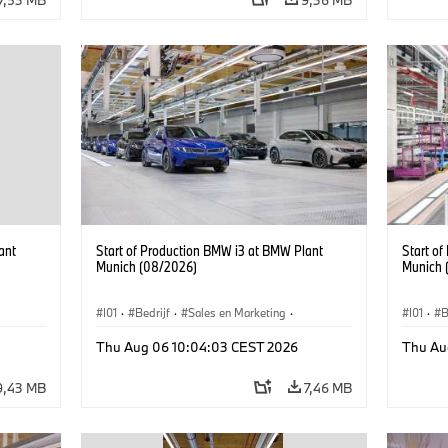
ant
Start of Production BMW i3 at BMW Plant
Start o
Munich (08/2026)
Munich 
I01
·
Bedrijf
·
Sales en Marketing
·
I01
·
B
BMW i
Productiefabrieken
·
Locaties
·
i3
·
BMW i
Product
Thu Aug 06 10:04:03 CEST 2026
Thu Au
9,43 MB
7,46 MB