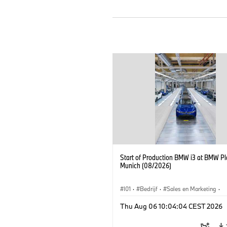
Start of Production BMW i3 at BMW Pl
Munich (08/2026)
I01
·
Bedrijf
·
Sales en Marketing
·
Productiefabrieken
·
Locaties
·
i3
·
Thu Aug 06 10:04:04 CEST 2026