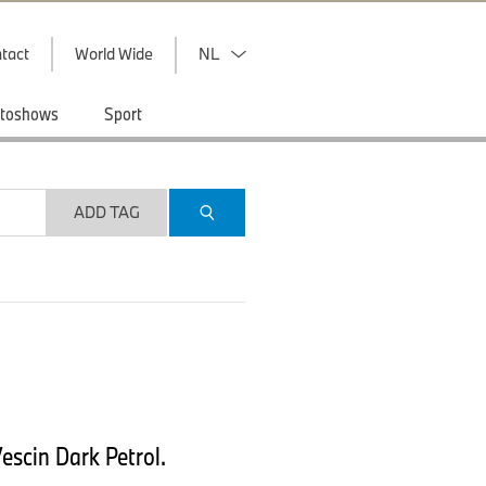
tact
World Wide
NL
toshows
Sport
ADD TAG
escin Dark Petrol.