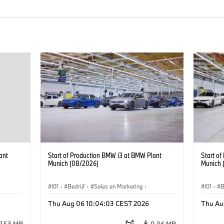
ant
Start of Production BMW i3 at BMW Plant
Start o
Munich (08/2026)
Munich 
I01
·
Bedrijf
·
Sales en Marketing
·
I01
·
B
BMW i
Productiefabrieken
·
Locaties
·
i3
·
BMW i
Product
Thu Aug 06 10:04:03 CEST 2026
Thu Au
7,53 MB
9,36 MB