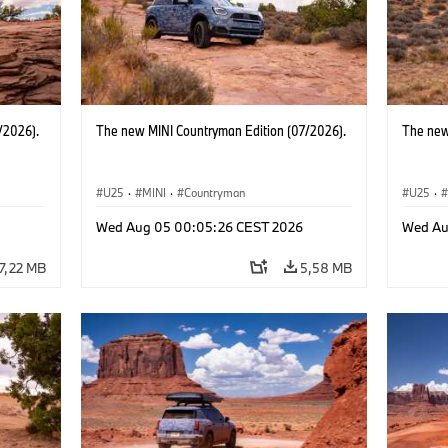
/2026).
The new MINI Countryman Edition (07/2026).
The new
U25
·
MINI
·
Countryman
U25
·
Wed Aug 05 00:05:26 CEST 2026
Wed Au
7,22 MB
5,58 MB