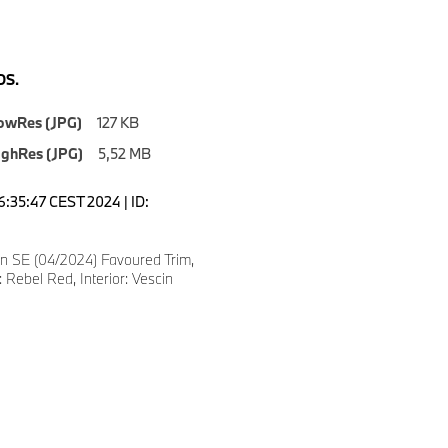
S.
owRes (JPG)
127 KB
ighRes (JPG)
5,52 MB
6:35:47 CEST 2024 | ID:
 SE (04/2024) Favoured Trim,
 Rebel Red, Interior: Vescin