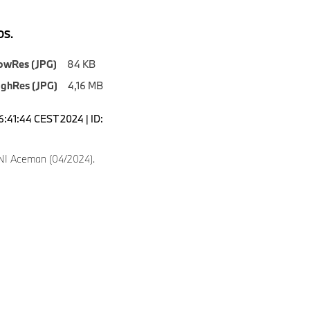
S.
owRes (JPG)
84 KB
ighRes (JPG)
4,16 MB
6:41:44 CEST 2024 | ID:
NI Aceman (04/2024).