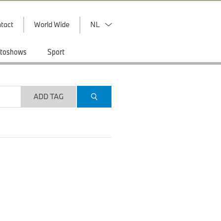
tact
World Wide
NL
toshows
Sport
ADD TAG