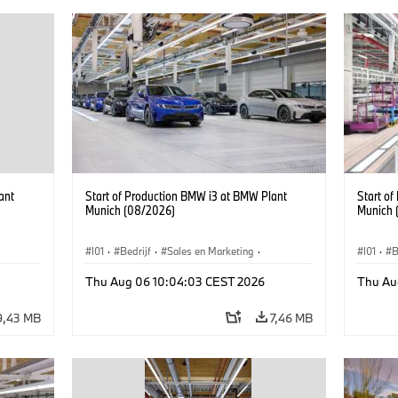
ant
Start of Production BMW i3 at BMW Plant
Start o
Munich (08/2026)
Munich 
I01
·
Bedrijf
·
Sales en Marketing
·
I01
·
B
BMW i
Productiefabrieken
·
Locaties
·
i3
·
BMW i
Product
Thu Aug 06 10:04:03 CEST 2026
Thu Au
9,43 MB
7,46 MB