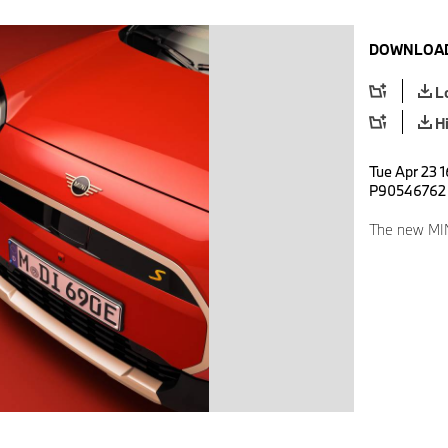
DOWNLOAD
L
H
Tue Apr 23 1
P90546762
The new MI