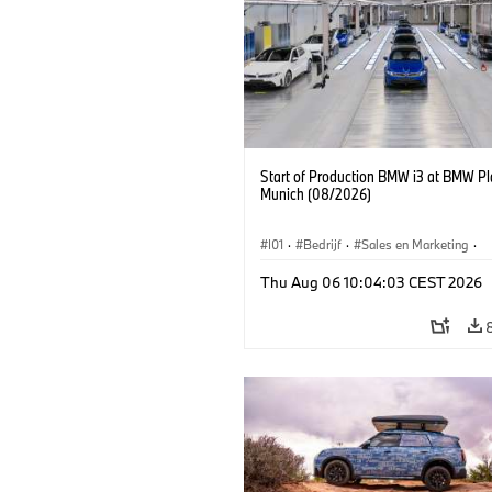
Start of Production BMW i3 at BMW Pl
Munich (08/2026)
I01
·
Bedrijf
·
Sales en Marketing
·
Productiefabrieken
·
Locaties
·
i3
·
Thu Aug 06 10:04:03 CEST 2026