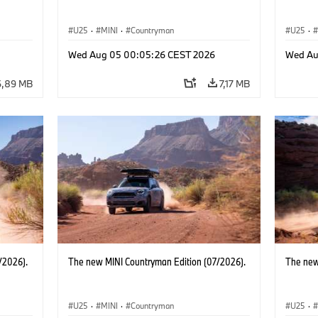
U25
·
MINI
·
Countryman
U25
·
Wed Aug 05 00:05:26 CEST 2026
Wed Au
6,89 MB
7,17 MB
/2026).
The new MINI Countryman Edition (07/2026).
The new
U25
·
MINI
·
Countryman
U25
·