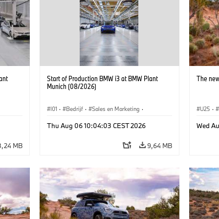
ant
Start of Production BMW i3 at BMW Plant
The new
Munich (08/2026)
I01
·
Bedrijf
·
Sales en Marketing
·
U25
·
BMW i
Productiefabrieken
·
Locaties
·
i3
·
BMW i
Thu Aug 06 10:04:03 CEST 2026
Wed Au
8,24 MB
9,64 MB