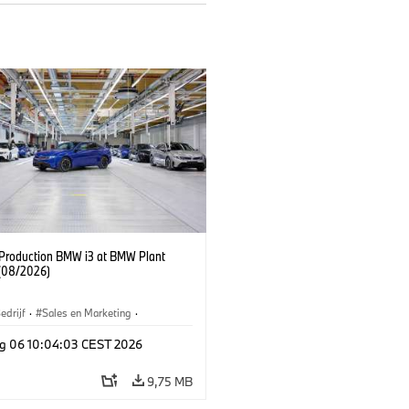
f Production BMW i3 at BMW Plant
(08/2026)
edrijf
·
Sales en Marketing
·
iefabrieken
·
Locaties
·
i3
·
BMW i
g 06 10:04:03 CEST 2026
9,75 MB