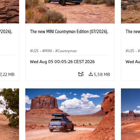
/2026).
The new MINI Countryman Edition (07/2026).
The new
U25
·
MINI
·
Countryman
U25
·
Wed Aug 05 00:05:26 CEST 2026
Wed Au
7,22 MB
5,58 MB