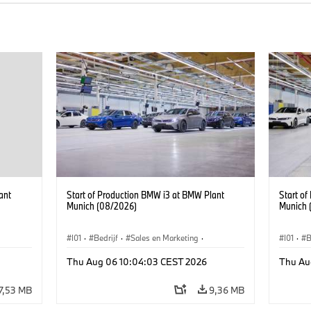
ant
Start of Production BMW i3 at BMW Plant
Start o
Munich (08/2026)
Munich 
I01
·
Bedrijf
·
Sales en Marketing
·
I01
·
B
BMW i
Productiefabrieken
·
Locaties
·
i3
·
BMW i
Product
Thu Aug 06 10:04:03 CEST 2026
Thu Au
7,53 MB
9,36 MB