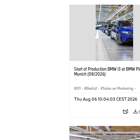
Start of Production BMW i3 at BMW Pl
Munich (08/2026)
I01
·
Bedrijf
·
Sales en Marketing
·
Productiefabrieken
·
Locaties
·
i3
·
Thu Aug 06 10:04:03 CEST 2026