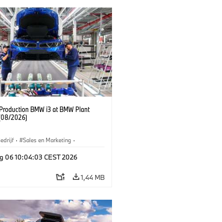
f Production BMW i3 at BMW Plant
(08/2026)
edrijf
·
Sales en Marketing
·
iefabrieken
·
Locaties
·
i3
·
BMW i
g 06 10:04:03 CEST 2026
1,44 MB