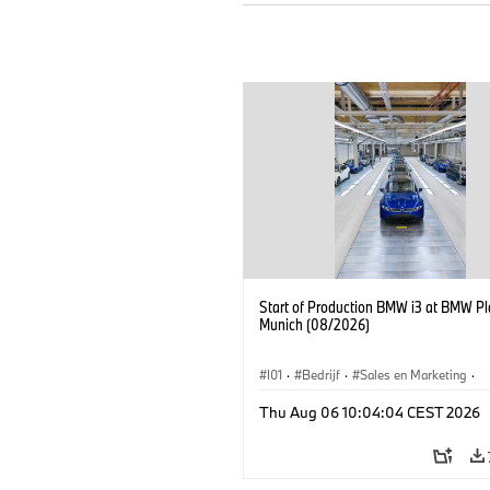
Start of Production BMW i3 at BMW Pl
Munich (08/2026)
I01
·
Bedrijf
·
Sales en Marketing
·
Productiefabrieken
·
Locaties
·
i3
·
Thu Aug 06 10:04:04 CEST 2026