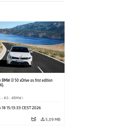
BMW i3 50 xDrive as first edition
6).
s
·
i3
·
BMW i
 18 15:13:33 CEST 2026
5,09 MB