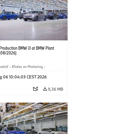
f Production BMW i3 at BMW Plant
(08/2026)
edrijf
·
Sales en Marketing
·
iefabrieken
·
Locaties
·
i3
·
BMW i
g 06 10:04:03 CEST 2026
9,36 MB