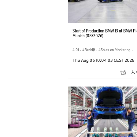
Start of Production BMW i3 at BMW Pl
Munich (08/2026)
I01
·
Bedrijf
·
Sales en Marketing
·
Productiefabrieken
·
Locaties
·
i3
·
Thu Aug 06 10:04:03 CEST 2026