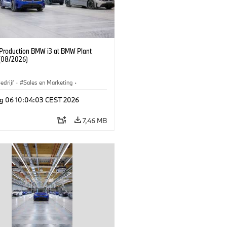
f Production BMW i3 at BMW Plant
(08/2026)
edrijf
·
Sales en Marketing
·
iefabrieken
·
Locaties
·
i3
·
BMW i
g 06 10:04:03 CEST 2026
7,46 MB