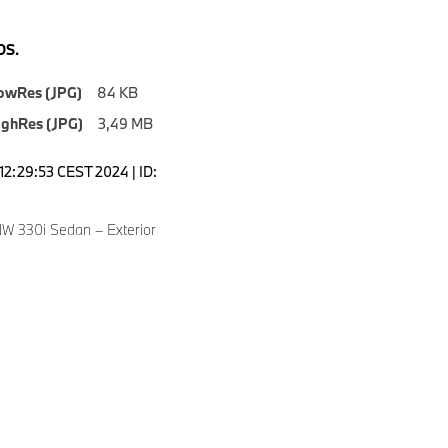
S.
owRes (JPG)
84 KB
ighRes (JPG)
3,49 MB
12:29:53 CEST 2024 | ID:
 330i Sedan – Exterior