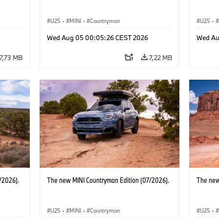
U25
·
MINI
·
Countryman
U25
·
Wed Aug 05 00:05:26 CEST 2026
Wed Au
7,73 MB
7,22 MB
/2026).
The new MINI Countryman Edition (07/2026).
The new
U25
·
MINI
·
Countryman
U25
·