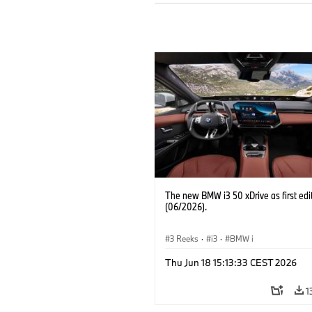
The new BMW i3 50 xDrive as first edi
(06/2026).
3 Reeks
·
i3
·
BMW i
Thu Jun 18 15:13:33 CEST 2026
1