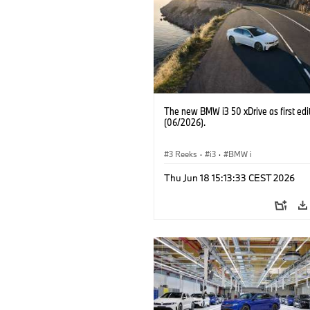
The new BMW i3 50 xDrive as first edi
(06/2026).
3 Reeks
·
i3
·
BMW i
Thu Jun 18 15:13:33 CEST 2026