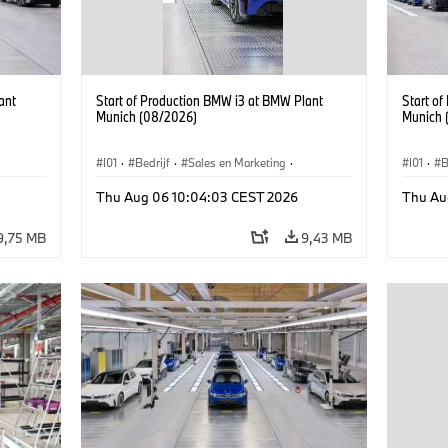
ant
Start of Production BMW i3 at BMW Plant
Start o
Munich (08/2026)
Munich 
I01
·
Bedrijf
·
Sales en Marketing
·
I01
·
B
BMW i
Productiefabrieken
·
Locaties
·
i3
·
BMW i
Product
Thu Aug 06 10:04:03 CEST 2026
Thu Au
9,75 MB
9,43 MB