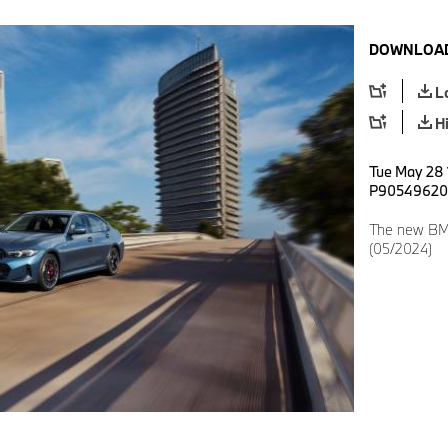
DOWNLOAD
L
H
Tue May 28 
P90549620
The new BMW
(05/2024)