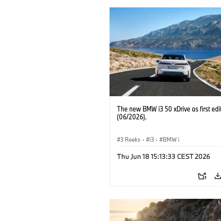
The new BMW i3 50 xDrive as first edi
(06/2026).
3 Reeks
·
i3
·
BMW i
Thu Jun 18 15:13:33 CEST 2026