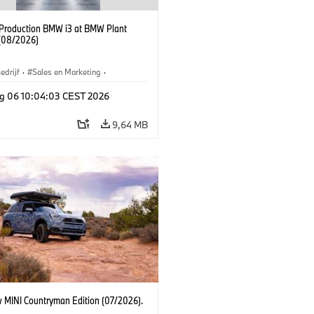
f Production BMW i3 at BMW Plant
(08/2026)
edrijf
·
Sales en Marketing
·
iefabrieken
·
Locaties
·
i3
·
BMW i
g 06 10:04:03 CEST 2026
9,64 MB
 MINI Countryman Edition (07/2026).