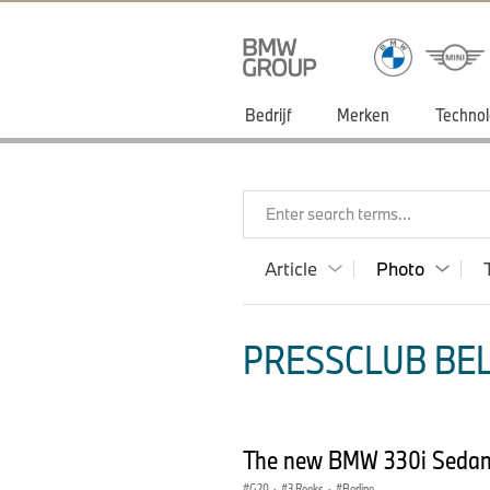
Bedrijf
Merken
Technol
Enter search terms...
Article
Photo
PRESSCLUB BEL
The new BMW 330i Sedan 
G20
·
3 Reeks
·
Berline