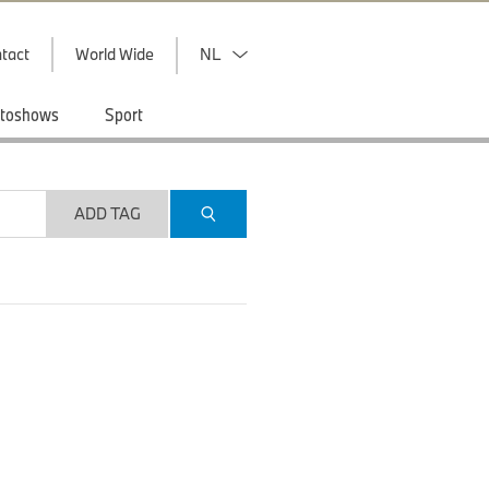
tact
World Wide
NL
toshows
Sport
ADD TAG