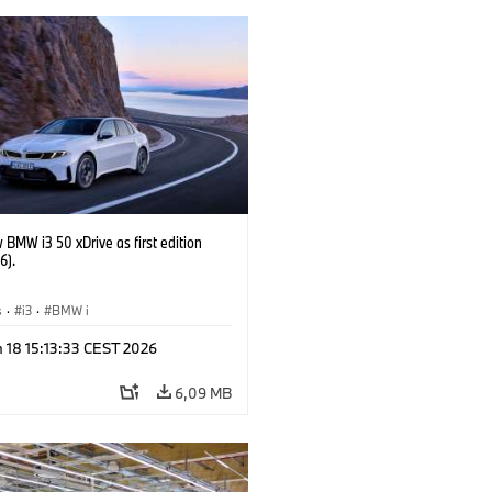
BMW i3 50 xDrive as first edition
6).
s
·
i3
·
BMW i
 18 15:13:33 CEST 2026
6,09 MB