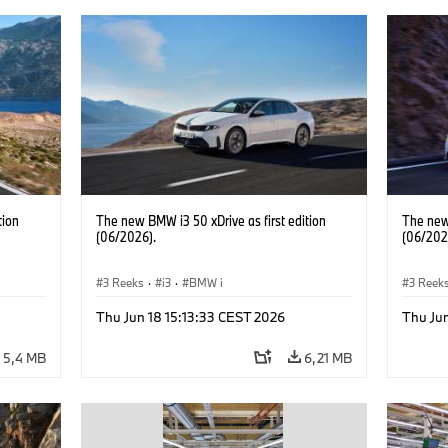
tion
The new BMW i3 50 xDrive as first edition
The new 
(06/2026).
(06/202
3 Reeks
·
i3
·
BMW i
3 Reek
Thu Jun 18 15:13:33 CEST 2026
Thu Jun
5,4 MB
6,21 MB