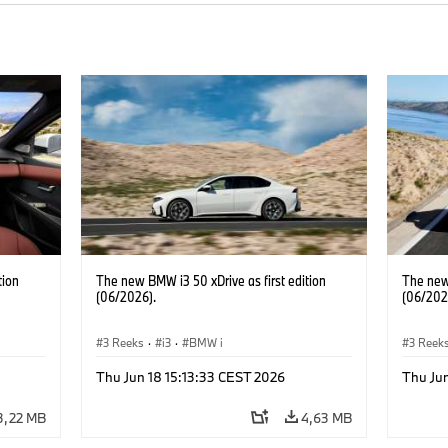
tion
The new BMW i3 50 xDrive as first edition
The new 
(06/2026).
(06/202
3 Reeks
·
i3
·
BMW i
3 Reek
Thu Jun 18 15:13:33 CEST 2026
Thu Jun
3,22 MB
4,63 MB