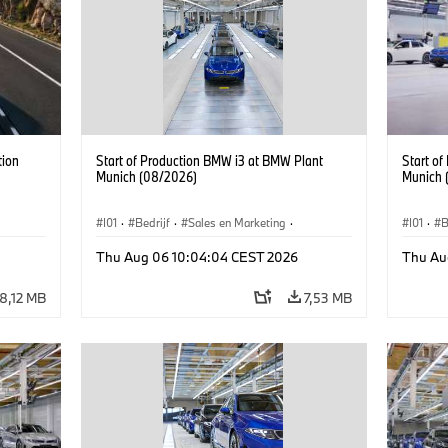
tion
Start of Production BMW i3 at BMW Plant
Start o
Munich (08/2026)
Munich 
I01
·
Bedrijf
·
Sales en Marketing
·
I01
·
B
Productiefabrieken
·
Locaties
·
i3
·
BMW i
Product
Thu Aug 06 10:04:04 CEST 2026
Thu Au
8,12 MB
7,53 MB