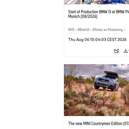
Start of Production BMW i3 at BMW Pl
Munich (08/2026)
I01
·
Bedrijf
·
Sales en Marketing
·
Productiefabrieken
·
Locaties
·
i3
·
Thu Aug 06 10:04:03 CEST 2026
The new MINI Countryman Edition (07