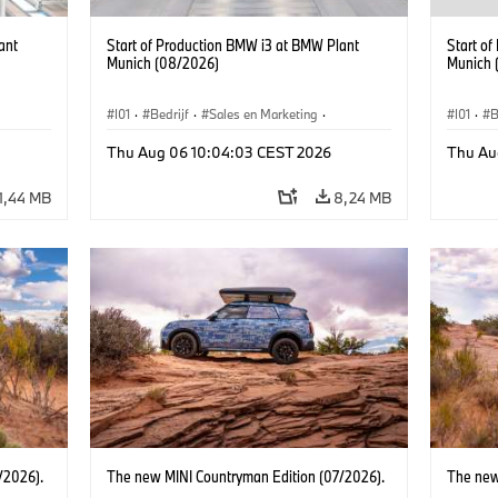
ant
Start of Production BMW i3 at BMW Plant
Start o
Munich (08/2026)
Munich 
I01
·
Bedrijf
·
Sales en Marketing
·
I01
·
B
BMW i
Productiefabrieken
·
Locaties
·
i3
·
BMW i
Product
Thu Aug 06 10:04:03 CEST 2026
Thu Au
1,44 MB
8,24 MB
/2026).
The new MINI Countryman Edition (07/2026).
The new