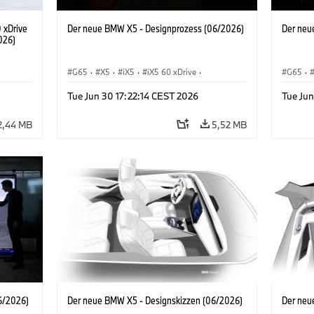
 xDrive
Der neue BMW X5 - Designprozess (06/2026)
Der neu
026)
G65
·
X5
·
iX5
·
iX5 60 xDrive
·
G65
·
iX5 Hydrogen
·
BMW M Automobile
·
X5 M
·
iX5 Hy
Tue Jun 30 17:22:14 CEST 2026
Tue Jun
X5 40 xDrive
·
BMW
·
X5 50e xDrive
·
X5 40 
X5 M60
X5 M6
2,44 MB
5,52 MB
6/2026)
Der neue BMW X5 - Designskizzen (06/2026)
Der neu