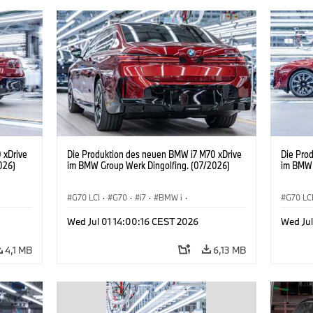
 xDrive
Die Produktion des neuen BMW i7 M70 xDrive
Die Pro
026)
im BMW Group Werk Dingolfing. (07/2026)
im BMW 
G70 LCI
·
G70
·
i7
·
BMW i
·
G70 LC
BMW M Automobile
·
i7 M70
·
BMW M 
Wed Jul 01 14:00:16 CEST 2026
Wed Jul
Produktionswerke
·
Standorte
Produk
4,1 MB
6,13 MB