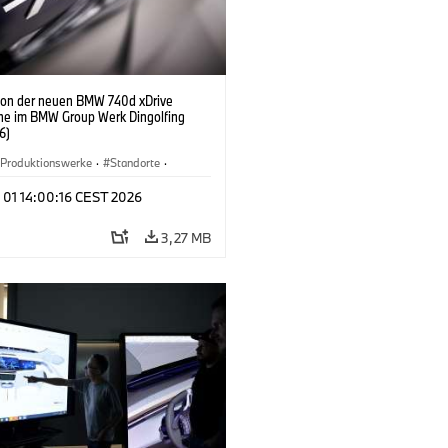
ion der neuen BMW 740d xDrive
ne im BMW Group Werk Dingolfing
6)
Produktionswerke
·
Standorte
·
Automobile
·
i7 M70
·
740d
·
7er
·
 01 14:00:16 CEST 2026
3,27 MB