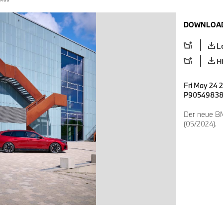
DOWNLOAD
L
H
Fri May 24 
P9054983
Der neue BMW
(05/2024).