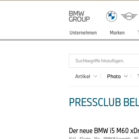
Unternehmen
Marken
Suchbegriffe hinzufügen.
Artikel
Photo
PRESSCLUB BEL
Der neue BMW i5 M60 xDriv
G61
·
Touring
·
5er
·
BMW M Automobile
·
i5