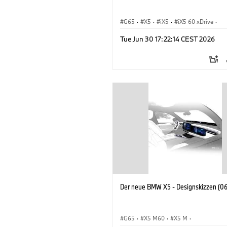
G65
·
X5
·
iX5
·
iX5 60 xDrive
·
iX5 Hydrogen
·
BMW M Automobile
·
Tue Jun 30 17:22:14 CEST 2026
X5 40 xDrive
·
BMW
·
X5 50e xDrive
X5 M60
Der neue BMW X5 - Designskizzen (0
G65
·
X5 M60
·
X5 M
·