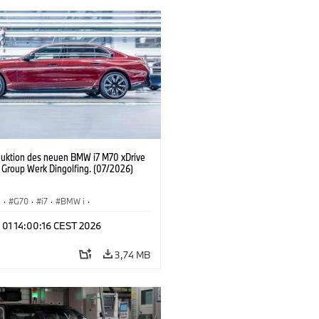
duktion des neuen BMW i7 M70 xDrive
Group Werk Dingolfing. (07/2026)
I
·
G70
·
i7
·
BMW i
·
Automobile
·
i7 M70
·
 01 14:00:16 CEST 2026
tionswerke
·
Standorte
3,74 MB