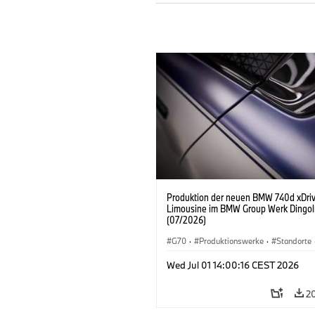
Produktion der neuen BMW 740d xDri
Limousine im BMW Group Werk Dingol
(07/2026)
G70
·
Produktionswerke
·
Standorte
BMW M Automobile
·
i7 M70
·
740d
Wed Jul 01 14:00:16 CEST 2026
BMW
2