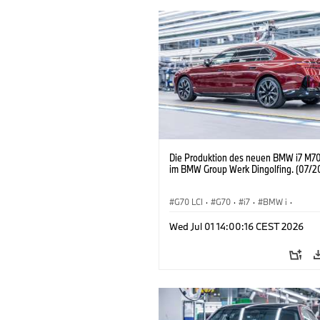
Die Produktion des neuen BMW i7 M70
im BMW Group Werk Dingolfing. (07/2
G70 LCI
·
G70
·
i7
·
BMW i
·
BMW M Automobile
·
i7 M70
·
Wed Jul 01 14:00:16 CEST 2026
Produktionswerke
·
Standorte