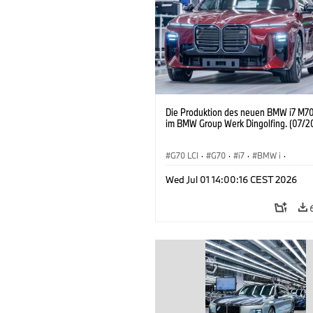
Die Produktion des neuen BMW i7 M70
im BMW Group Werk Dingolfing. (07/2
G70 LCI
·
G70
·
i7
·
BMW i
·
BMW M Automobile
·
i7 M70
·
Wed Jul 01 14:00:16 CEST 2026
Produktionswerke
·
Standorte