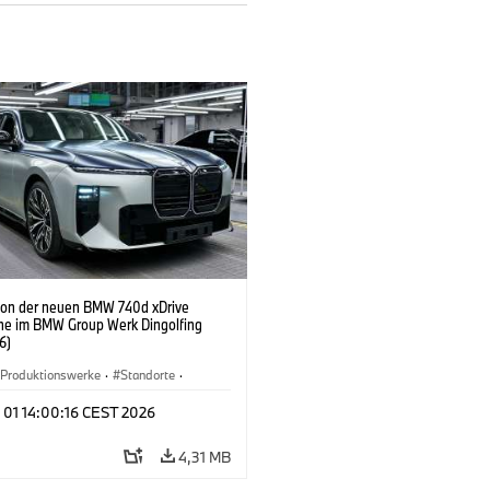
ion der neuen BMW 740d xDrive
ne im BMW Group Werk Dingolfing
6)
Produktionswerke
·
Standorte
·
Automobile
·
i7 M70
·
740d
·
7er
·
 01 14:00:16 CEST 2026
4,31 MB