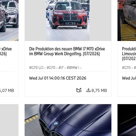
 xDrive
Die Produktion des neuen BMW i7 M70 xDrive
Produkt
026)
im BMW Group Werk Dingolfing. (07/2026)
Limousi
(07/202
G70 LCI
·
G70
·
i7
·
BMW i
·
G70
·
BMW M Automobile
·
i7 M70
·
BMW M 
Wed Jul 01 14:00:16 CEST 2026
Wed Jul
Produktionswerke
·
Standorte
BMW
6,07 MB
8,75 MB