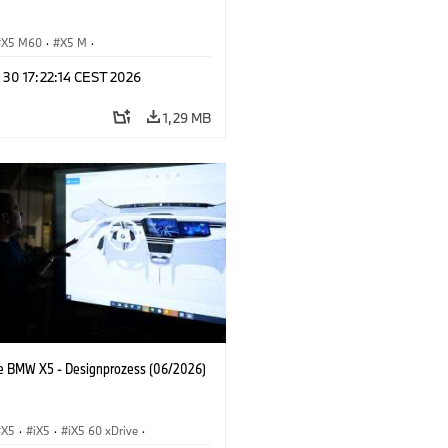
X5 M60
·
X5 M
·
Automobile
·
BMW M
·
 30 17:22:14 CEST 2026
xDrive
·
iX5
·
iX5 Hydrogen
·
BMW
X5 40 xDrive
1,29 MB
e BMW X5 - Designprozess (06/2026)
X5
·
iX5
·
iX5 60 xDrive
·