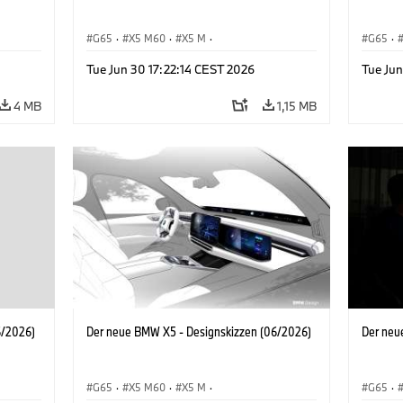
G65
·
X5 M60
·
X5 M
·
G65
·
X5 M
·
BMW M Automobile
·
BMW M
·
BMW M 
Tue Jun 30 17:22:14 CEST 2026
Tue Jun
·
iX5 60 xDrive
·
iX5
·
iX5 Hydrogen
·
BMW
iX5 60 
·
X5
·
X5 40 xDrive
·
X5
·
4 MB
1,15 MB
6/2026)
Der neue BMW X5 - Designskizzen (06/2026)
Der neu
G65
·
X5 M60
·
X5 M
·
G65
·