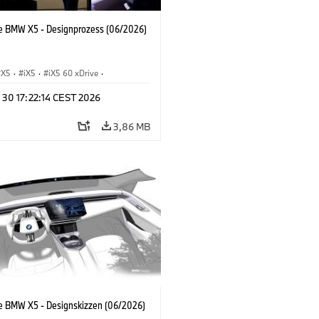
e BMW X5 - Designprozess (06/2026)
X5
·
iX5
·
iX5 60 xDrive
·
drogen
·
BMW M Automobile
·
X5 M
·
 30 17:22:14 CEST 2026
xDrive
·
BMW
·
X5 50e xDrive
·
0
3,86 MB
e BMW X5 - Designskizzen (06/2026)