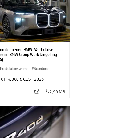
ion der neuen BMW 740d xDrive
ne im BMW Group Werk Dingolfing
6)
Produktionswerke
·
Standorte
·
Automobile
·
i7 M70
·
740d
·
7er
·
 01 14:00:16 CEST 2026
2,99 MB