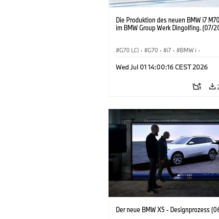
Die Produktion des neuen BMW i7 M70
im BMW Group Werk Dingolfing. (07/2
G70 LCI
·
G70
·
i7
·
BMW i
·
BMW M Automobile
·
i7 M70
·
Wed Jul 01 14:00:16 CEST 2026
Produktionswerke
·
Standorte
Der neue BMW X5 - Designprozess (0