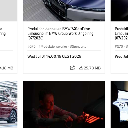
ve
Produktion der neuen BMW 740d xDrive
Produkt
fing
Limousine im BMW Group Werk Dingolfing
Limousi
(07/2026)
(07/202
·
G70
·
Produktionswerke
·
Standorte
·
G70
·
·
7er
·
BMW M Automobile
·
i7 M70
·
740d
·
7er
·
BMW M 
Wed Jul 01 14:00:16 CEST 2026
Wed Jul
BMW
BMW
4,18 MB
25,78 MB