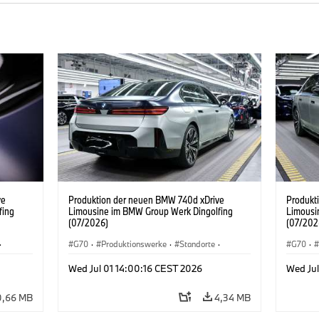
ve
Produktion der neuen BMW 740d xDrive
Produkt
fing
Limousine im BMW Group Werk Dingolfing
Limousi
(07/2026)
(07/202
·
G70
·
Produktionswerke
·
Standorte
·
G70
·
·
7er
·
BMW M Automobile
·
i7 M70
·
740d
·
7er
·
BMW M 
Wed Jul 01 14:00:16 CEST 2026
Wed Jul
BMW
BMW
0,66 MB
4,34 MB