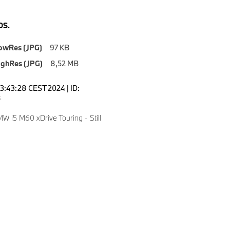
S.
owRes (JPG)
97 KB
ighRes (JPG)
8,52 MB
23:43:28 CEST 2024 | ID:
8
 i5 M60 xDrive Touring - Still