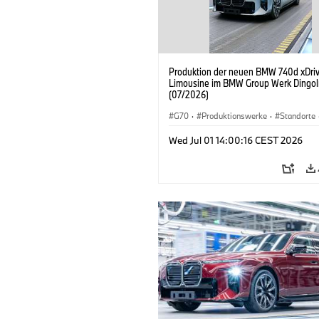
Produktion der neuen BMW 740d xDri
Limousine im BMW Group Werk Dingol
(07/2026)
G70
·
Produktionswerke
·
Standorte
BMW M Automobile
·
i7 M70
·
740d
Wed Jul 01 14:00:16 CEST 2026
BMW