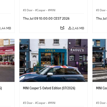
3 Door
·
Cooper
·
MINI
3 Door
Thu Jul 09 10:00:00 CEST 2026
Thu Ju
3,44 MB
2,46 MB
6)
MINI Cooper S Oxford Edition (07/2026)
MINI Co
3 Door
·
Cooper
·
MINI
3 Door