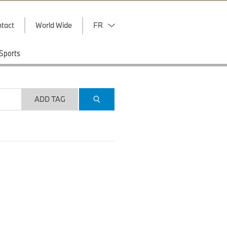
tact
World Wide
FR
Sports
ADD TAG