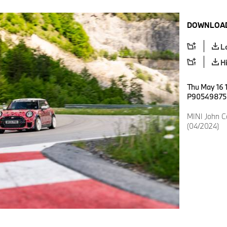
DOWNLOAD
L
H
Thu May 16 
P90549875
MINI John C
(04/2024)